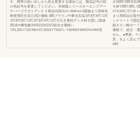
す。標準の拾い出しから色を変更する場合には、製品記号の頭
き05間10間京柱8B
の色紀号を変更してください。木樹脂シリーズオーエングアー
キ材10間15間い
チパーゴラガトデンＥＸ商品02段出m:364mm2面秘まり部材名
rl10,600,157,仰
称使用区分言己拝計価格.0間ブラウンPI事当五塩3尺8尺8尺12尺
まり用部品を取付
3尺8尺8尺12尺3尺8尺9尺12尺大引き東柱デッキ材ネ隠し(直線
ンクリートで固定
用)含rt梱包敏242022262327組合せ価格い
顧タエン輸ポ一Ｔ
103,20Cr122r30trt37,50Glt179201い1369001684SHmNiK百
価格で、組立・運
せん。●事故、ケ
意」をよく読んで
685