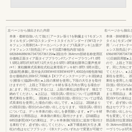
左ページから抽出された内容
右ページから抽出
本体・都材伯強いたて強け￨アータレ張り1を駒臓まり1モダンス
本体・師材横張り
タイルモダン(W12)スタンダートスタイカス'ンダード(W12)ァク
タイル￨モダン(W
キフェンス用厚打A―テーカンベンチタイブ1高床デッキ￨お競デ
用「ハイナt―テ
クキフェンス1別売品￨デッキ寸法図1梱包内容1総合
ェシス別売品￨デッキ
6826846886967347357361254●2段出巾:364mm部材名称使用区
6966987087
分価格正面タイア面タイブブラウンF7ンアイーブラウンF1.0問
り)日鍋田用観●
1.5間2,0問3尺8尺8尺12尺大引き0.5問1.0問束柱隈準口重声煮岸
ので、上段と下段
r※1〕東柱醐車式長東柱式柱込東埋長デッキ材1.0問1.5間ネ隠し
す。同じ方向にす
(直線用)鼻鵬し双付金兵EBEW451EBEW45平1,4002合ll相包致9組
てください。●上
合せ価格的0,200r57,700確,6【Xフアインステージデッキ2段納ま
束柱を使用し、2
り(横張り)協調m用た●上段の東材を使用し下段の大引きを取付
東柱を使用した場
けますので、上段と下段のデッキ材を張る方向が異なる場合が
目(低い部分)のみ
あ',ます。同じ方向にするには、上段の東柱は使用せず、独立で
ては、デッキ本体
納めてください。●上記は、1段目(高い部分)については標準調
まり用部品は、本
整式東柱を使用し、2段納まりの2段目(低い部分)については埋込
照)0(※1)の束
式長束柱を使用した場合の拾い出しです。●上記は、2段納まり
です。必ず拾い出
の2段目(低い部分)のみの拾い出しとなります。1段目(高い部分)
色はセウブラック
については、デッキ本体の拾い出しを参照願います。●デッキ材
準の拾い出しから
2段納まり用部品は、本体側の東柱に取付けナます。(詳細図は
号を変更してくだ
685頂参照)0(※1)の東柱は、デッキ本体側(1段目)に追加で取付け
部品取付位置2段
る東柱です。必ず拾い出してください。●床下構造材(大引き,東
巾:364mm部材
柱)の色はセピフブラック・CBステンのいずれかで変更が可能で
ーヴうウレp3尺8尺