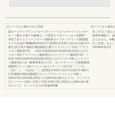
左ページから抽出された内容
右ページから抽出
盟セーフテイマウント/セーフティベースパリヤード一八イポー
官ンlゲ上卜冒ス
ル一！畿ガカ博ヤや解堆ゼ，ヤ官盲カーポート一︻一巾騨呼︲
材標準価格で、組
伊彰丁歩トスクリーンゲート価格表セーフティマウント[樹脂製
おりません。●事
タイヤ止め]l10‖ll‖‖ll‖llllllllllll1011使用区分本体寸法(mm)(高×巾×
のご注意」をよく
奥行)言己張チ価格付属品梱包入数ライトグレーイエ回一アスフ
SRINMK百679
ァルト舗装用105〉〈620×160FASM01VASM01鶏,600(2コ入)ア
ンカー4本(アスファルト舗装用)2ココンクリート舗装用105〉く
620×160FASM02YASM02鶏,600(2コ入)アンカー4本(コンクリー
ト舗装用)2コ●一般乗用車向けです。セーフティベース[樹脂製段
差解消プレート]●ストレート●コーナ一１ー()()°()(〕°〇〇()。
〔)()(〕〇。〇()()()(〕〇〇使用区分本体寸法(mm)(高×巾×奥行)
記号価格付属品包数梱入ライトブラウンストレート100)く
600X270CASMll鶏,600(2コ入)M8×20六角ボルト1コ、ナット1コ
2ココーナー100)く270)く270CASM12沼,200(2ヨ入)M8×20六角
ボルト1コ、ナット1コ2コ678S‖NMK酎