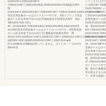
EAXB41¥10.500EAXB42¥12‐
ンフック1コ入(ワリ
100EAX343¥17.300EAXB44¥20,300EAXB4S¥46.400脱着式用中
人:AXB72¥1.3
間
EAXB74¥300チェ
EAXBSt¥10,300EAXBS2¥11.900EAXBS3¥17.100EAX354¥20.600EAX355¥46.100D
リ)3mEAXB81¥4.
埋没式用交換ポールはガイドカバー付です。A型スプリング式交
7,20010mEAXB84
換ポール区分本体寸法mm記号価格直径古同理没式用中 間お
型用交換ポール区
38EAXB61¥28,100ち
EAXD41EAXD42¥2
48〔EAXB62¥29,700EAXB63¥34,900EAXB64¥38,400EAX865浮
端 部EAXD46半12
64,000D埋没式用交換ポールはガイドカバー付です。B型用交換
¥20.100EAXD4
ポール区分本体寸法mm言己1計価格直径脱着式用中 間
EAXDSt¥20.700
0EAXCSt¥9,5000EAXC52¥10,3000EAXC53¥11.6000IEAXCS4¥15.7000IEAXCSS¥24.7
AXD54¥32,200E
端部0¥9‐10001強競¥9,8000EAXOSB¥11,20001長AX●範
EAXES6¥11.9000
¥15,2000¥24,200梱包内容っていません。ガイドカ′ヽ一C)※674
60〔EAXD38¥19.
師NttK百
交換ポールはガイ
区分本体寸法mm
EAXD61¥38,500E
端 部0EAXD66¥29
37,700EAXD69
ガイドカバー付で
搬・取付工事費及
等を防止するため
で、正常な取扱いを