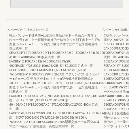
左ページから抽出された内容
右ページから抽出
靴めパリヤード価格表■は受注生産品び子ド一八系ん一升存ィ
C型色:シルバー
餅々一巧イポ︲卜一得暢土地婦的一修Ｗ立ルＭ彰丁歩卜一引戸A
準EAXD01¥23,10
型色:シルバー●チェーン別売り区分本体寸法mm記号価格直径
605EAXD03¥33.
埋没式中 間
EAXD06¥14.300
0EAXB01¥12.7000EAXB02¥14,9000EAXB03¥21,5000EAXB04¥25,900
000EAXD08¥24,
め1016EAXB05¥52,300脱着式中 間
式標 準EAXDll¥22
EAXBll¥12,100EAXB12¥14,3000EAXB13¥20。
605EAXD13¥32.
9000EAXB14¥25.300あ10■60EAXB15半52,300固定式中 間
部EAXD16¥13,80
0EAXB21¥10。3000EAXB22半11,600EAXB23¥16,500め
101CEAXD20¥
763EAXB24¥19,800EAXB2S¥46.266A型[スプリング式]色:シルバ
EAXD21¥18.700E
ー●チェーン別売り区分本体寸法mm記号価格直径埋没式あ
606EAXD23¥25,
38EAXB31¥30,300¥32.500EAXB33¥39,100EAXB34¥43,500EAXB35¥76.466B
38EAXD26¥9,90
型色:シルバー●チェーン別売り区分本体寸法mm記号価格直径
76〔EAXD29¥22
脱着式中 間
ー区分本体寸法m
EAXCll¥11,400EAXC12¥12,700EAXC13¥15,400EAXC14¥20,400EAXCtS¥30.800
0EAXD31¥40,700
端 部EAXC16¥10,9000EAXC17¥12‐300あ
76a0EAXD34¥5
60〔0EAXC18¥15,0000EAXC19¥20,0000EAXC20¥30,400固定式
380EAXD36¥31,9
中 間
6050EAXD38¥41.
EAXC21¥8,300EAXC22¥9,900EAXC23¥11.000EAXC24EAXC25¥22.600
格表￨￨は受注生
端 部0¥7,9000EAXC27¥9,500あ60[0EAXC28¥10,600あ
用)※シェルキャ
76t0EAXC29¥12,000nEAXCa0¥22.266A型用交換ポール区分本体
弛力わじィ一能Ｈ
寸法mm言己1計価格直径一高理没式用中 間
ンゲウ￨イトン力