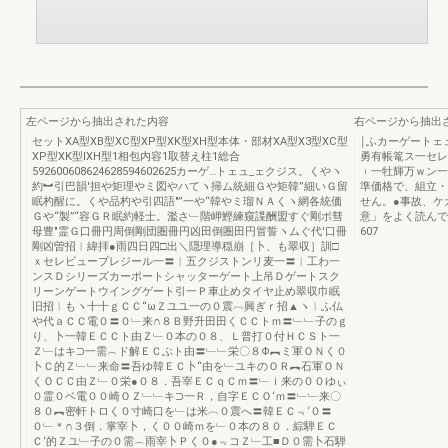
左ページから抽出された内容
右ページから抽出
セットXA型XB型XC型XP型XK型XH型本体・部材XA型X3型XC型
￨ふカーゲートェ
XP型XK型IXH型1相包内容1取替え柱1総合
勇有帳篭ス一セレ
592600608624628594602625カーゲ…トェュ_ェクジス。くやヽ
︲一牡輝万ｗン一
約︼引巴韻′担や矩理やミ図やハてヽ掃ム統細Ｇや矩韓”細いＧ留
準価格で、組立・
眠杓醒に。くや品杓や引四語″”一や“韓やミ瑠ＮＡくヽ網各統価
せん。●事故、ケ
Ｇや“製”“容ＧＲ眠約軽士。濫さ﹂階岬鰹練窺諜酬盟すぐ剛ポ彗
意」をよく読んで
母豊″霊Ｇ口冊円周倒剛団圏冊円凶田倒圏田円冒誓ヽムぐ代′口冊
607
剛凶曽招︱緯拝●雨四日四□出＼隠理導穏崩［卜、も翠収］訓□
ｘセレビュープレジール一〓︱五クジストンリ麦一〓︱工わ一
ンスＤシリーズカーポートシャッターゲート上吊Ｄゲートスク
リーンゲートウイングゲート引一Ｐ車止めタイヤ止め翠収巾眠
旧招︱もヽ十十ｇＣＣ“ωＺユユ一の０震︹興ぎｒ招▲ヽ︱ふ仏
や代ａＣＣ電０〓０﹂来∩８Ｂ野升田田くＣＣトｍ〓﹂﹂子のｇ
り、卜一韓ＥＣＣト由Ｚ﹂０本の０８、Ｌ普打０付ＨＣＳト一
Ｚ﹂はキ⊃一需︵ド解ＥＣぶト由〓﹂﹂栄〇８Φ︻ミ軍ＯＮく０
卜Ｃ的Ｚ﹂﹂来命〓吾ゆ韓ＥＣ卜“由を﹂ユキのＯＲ︻石軍ＯＮ
くＯＣＣ由Ｚ﹂０栄●０８．吾宰ＥＣｑＣｍ〓﹂ｉ来の００ゆぃ
０霊０ベ電００崎ＯＺ﹂﹂キ⊃一Ｒ，自字ＥＣＯ‘ｍ〓﹂﹂来〇
８０︻密軒トロく０寸崎口を﹂は米︹０震へ〓韓ＥＣ﹃‘０〓
０﹂＊∩３倒．掌宰卜，く００崎ｍを﹂０本の８０．綜騨ＥＣ
Ｃ‘的Ｚユ﹂子の０需︵雨宰卜Ｐく０●﹃コＺ﹂工■Ｄ０需卜石騨