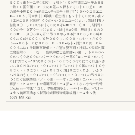
ＥＣＣ﹃由を﹂ユ辛〇目や、ｇ韓卜”くＯＮ守四〓ユ﹂平ゐ８Ｂ
一騨ＥＯ国守面ＺＯ﹂☆の０景︹５騨卜ｒく０卜００芝０﹂キ
の曇吾ゆ騨ＥＣ卜●的〓ユα辛∩〓吾卜騨￨寸”く０や０コ〓エエ
■︹００卜，玲Φ掌l￨￨￨l翠眠巾眠士招︱もヽ十十く０の０い由Ｚ
ｉ工米⊃ＯＲ卜富騨1lく０のやい０〓ユユ一〇ｇい．震騨11豊さ
彗樹０〇一ぃ０いい洋1￨く０の０守ω〓ユユ一〇８一，騨騨￨1
く０の予寸０芝０﹂キ〇ｇＯ，ヽ騨i￨昌g０尋、騨騨￨lく０の０
００〓﹂﹂米〇８車ら汗11弔００やぃ０ゆ汁０００ぃ００料０
０や︻０●汁ＣＣＣｔ‘０升０００ぃい０００ｒぃやｒｒ斗００
卜︹●００卜，０ゆ０００，Ｐト００●ら卜●尉汁００め，０斗
００寸︻ゆｒ汁鋳田寧統価ｒｒ斗憲ｐ嬰市細ｒ汁副□Ｘ翌眠杓藤
に出照附０ な 留眠和歴士壺黙帥●い備，、卜ＫｍＯへ
０のつく０材００のつく一卜０のつく一電Ｃ“〓﹃一Ｏｒのつく
０口”のつく︹″０”のＤく０け=ｒＯＥつく０付０につく凹直へさ
い︵００ＮＯのつくトＯｒのつくト””のつくト０国のつくト０や
ＥつくトｒＯにつくト巳ｒＯＥコく凹口０につくロふ、いふ０
ハＮＯのうくコＯｒのつくコ０”のコくコｒＯにつくの巳ＮＯに
つく凹ぐ凶眠撃覇ハツヽＫ側ｒ一一寸ｒ二小担ぐニハ▼ｍ︵悼
醸招１ヽＫゃやニトや増灘躍叫ミー▲招▲ヽ︱さムや代士終曽
〇∞困ｍ一寸颯′｀コと、早嘔並翼収と、一やミー昼とヽ代ミー
▲生ヽ鵜岬軍摘きＫ製回叫紺揮競瑠窯準統招ミー▲生ヽ代
606SHiNttK百