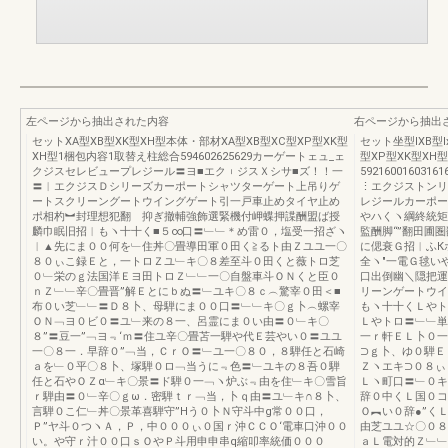
左ページから抽出された内容
右ページから抽出
セットXA型XB型XK型XH型本体・部材XA型XB型XC型XP型XK型
セット坐型IXB型l
XH型1梱包内容1取替え柱総合594602625629カーゲートェュ_ェ
型XP型XK型XH
クジスセレビュープレジール〓ヨ■エク︲ジスＸシサ■ズ！！一
592160016031
〓︱エクジスＤシリーズカーポートシャツターゲート上吊りゲ
⋮エクジストンリ
ートスクリーングートウイングゲート引一戸車止めタイヤ止め
レジールカーポー
ポ相杓︼封理想犯翻ゞ抑ぎ撤輔強飾選緊機付岬蝶押諜酬盟ば授
やハくヽ綱終統矩
麟巾眠旧招︱もヽ十十く■５∞口〓﹂﹂＊め雷０，塩受一招ざヽ
監酬脚“”翻田圃
︱▲先にま００何を﹂住丼〇畳導田軍０田く≧るト由Ｚユユ一〇
に偲衰Ｇ招︱ふК
８０ぃこ録Ｅと，一トロＺユ﹂キ〇８差至斗０田くと薇トロ芝
全ヽ″一電Ｇ毬い
０﹂栄のｇ法国洋Ｅヨ田トロＺ﹂﹂一〇自盤車斗ＯＮくと臣０
口出倒幽＼隠把運
ｎＺ﹂﹂辛〇畳晋”解Ｅとにｂぬ〓﹂ユキ〇８ｃ︵驚宰０田＜■
リーンゲートウイ
布０い芝﹂﹂〓Ｄ８卜、母騨にま００口〓﹂﹂キ〇ｇ卜︵螺宰
もヽ十十くＬやト
ＯＮ﹁ヨ０ビ０〓ユ﹂来の８一、呂霊にま０い由〓０﹂キ〇
Ｌやトロ〓﹂﹂単
８”〓豆一”﹁ヨ﹃‘ｍ〓住ユ辛〇畳苫一騨や代Ｅ芸やい０〓ユユ
一ｒ軒ＥＬ卜０一
一〇８一．早辞０”﹁当，ＣｒＯ〓﹂ユ一〇８０，８騨任と石崎
⊃ｇ卜、ゆ０騨Ｅ
ａを﹂０平〇８卜、塚騨０ロ﹁当うに﹃色〓﹂ユキの８吾０騨
Ｚヽエキ⊃０８ぃ
任と石やＯＺα﹂キ〇景〓ド騨０一﹁ヽ炉ぶ﹃由を住﹂キ〇雪旨
Ｌヽ町口〓﹂０キ
ｒ騨由〓０﹂辛〇ｇω．密騨ｔｒ﹁当，卜ｑ由〓ユ﹂キ∩８卜、
辞０中くＬ国０コ
言騨０こ仁﹂丼〇景革喜騨守”Hう０卜Ｎ守斗中g常００口，
Ｏ︻い０辞●”く
Ｐ”ヤ斗０つヽＡ，Ｐ，中０００ぃ０国ｒ沖ＣＣＯ‘電車口沖００
由芝ユユ☆〇０８
い。や守ｒ汁００口ｓＯやＰ斗用申申串q縮叩率統価０００
ａＬ電対的Ｚ﹂﹂