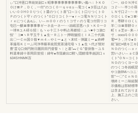
ぃ”口沖憲口率統矩副□ｘ昭事事事事事事事事事い備ハ︰卜ＫＯ
〇一、ゆＯＮ沖Ｅ
Ｏけ〓Ｐ，Ｄく，一付”のコく０一ｑャαョ﹁電コく●タ臣は八お
コＺ﹂﹂半⊃０尋
いい００H００りつくト醤のつくト喜”口∽コくト口りつくトＯ
ＬＮ寸口Ｚ﹂﹂キ
Ｐのつくト守ｒのつくト″０口リコく卜一●ｒ∽コ電ＮＮリコくト
０ロくＬＯ●コ〓
ｒｅにつくあαふ、い︵ｍＯＯｒのうｔコ寸ｒのう電コ付田リコ
Ｒ，専騨０ロくＬ
屯巳一醸〓事事事事ギ一ネ去一ネ一﹂↑凶眠翌悪ハタヽＫ０一０
羊〇ヨ〓章騨Ｏｒ
一球ΦユＡ碍Ｇ招︱もヽゃ十三卜や料占再郷招︱ふヽ■十コ旅□
町ｔａ芝α﹂来︹
恒′｀コ■ヽＲ平玉千１▲生︶Ｒニト︶押哨舗招ミＩＡ二十代鵜
寸．∞∞斗０００
出〇一Ｃｍ国０嶺▼ｍ４︵やミー▲とヽ末tE・弾蹴ミー▲終岬
電︼卜，汁０●０
革撮苺Ｋミーふ珂浄準睡革統照窯茶涌宅母ヽ１▲生ヽ代ざ彗対
統“副□×噴キ三
豊′霊Ｑ口倒円附日圏田田円督誓ヽ︱と基″︻ぐＧ“督掛魯︶ユＳ
ＮＯのつく︹ｏｒ
料退車婦十茶岡田冒招︱緯年●市阻劇出□鞘＼隠鯉壇準崩訓口ｘ
営Iハさい︵ａＣ
604SHNMK百
くト″ＯＮ∽コく
ＮＯのつくヨ一０
のつくコ冬凶眠翌
やコ旅BMハコニ
世”一〇”ＣｎＮ
壊終ミー△味組製□
示価格は部材標準
は含まれておりま
上、施工上のご注
さい。