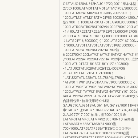
G42TAUG428AU642HAUG42¥20,90011摩本体型
2700X1000LATM01TATM018ATM01¥32,300300
1000LATM02ATM028ATM02¥86,2002700〉く
1200LATM21ATM218ATM21¥83.5003000×1200L
型2700〉く1000LATR01ATR01BAl¥88,9003000)
1000LATR02ATR028ATR02¥94.0002700X1200LAT
<1ク00LATR22TATR228ATR22¥101,000G型2700)
<1000LATS018ATS01¥151,6003000X1000LATS0
くLATS21¥16,5003000)く1200LATS22¥167.00
く1000LATV01TATV01BATV01V01¥82.3003000
1000LATV02ATV028ATV02HATV02鶏
6.2002700X1200LATV21)ATV218ATV21HATV21粕9
ク00LATV22)ATV228ATV22HATV22半93,300J型2
1000LATU01TATU013ATU01¥127,4003000)
<1LATU02TATU028ATU02¥132,4002700)
<1LATU21TATu218ATU213000)く
1LATU22TATU228ATU22:.786P型2700)く
1ATW01rTW018ATW01MATW01¥03.3003000)く
1000LATW02TATW021BATW02HATW02¥98.300
1200LATW21TATW218ATW21HATW21¥101.000a
nnLATW22ATW2218ATW22HATW22¥105‐4
合計梱包数4袖扉使用時Xt4J都
SAUG61CAUG61SAUG61HAUG61¥9,900111
事:1AUG71よ8AUG718AUG72HAUG71¥16,300
2LAUG72¥17.0001袖扉，型700×1000共通
LATM43TATM43BATM4¥32.800700×1クnr共通
LATM63ATM638ATM63¥34.900D型
700×1000LATR33ATR338ATR33¥①①①①左用
LATR43ATR438ATR43¥35.100700×1200右用
LATR53TATR538ATR53¥37,800①①①①LATR63TA