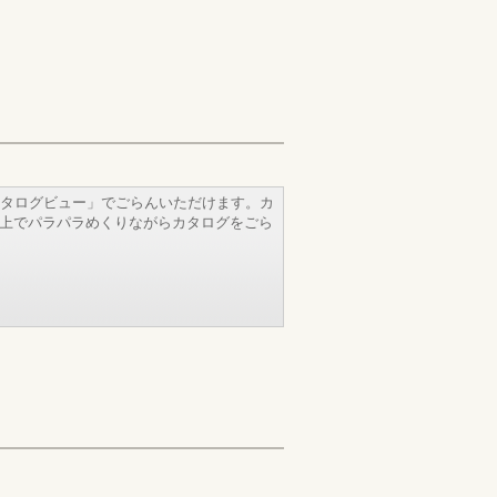
タログビュー」でごらんいただけます。カ
b上でパラパラめくりながらカタログをごら