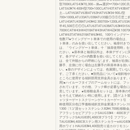
型700XlLATS43¥70,300︵体︻選択︼700×120C
LATS63¥74.400H型700×100CLATV43TATV43BAT
土︷LATV63ATV63BATV63HATV63¥34‐900J型
700×1000LATU33ATU338ATU33親①①①①芝こ
LATU43ATU438ATU43¥42.300700×1200LATU53
半45,500①①①①LATU63TATU638ATU63¥4StS
700XICATW43rW4318ATW43HATW4召¥38.1007
LATW63TATW6318ATW63¥40。100ウイング
包数77●ウイングゲート単体での使用の場合は、
ト単体」のみを捨い出してください。袖扉付きで
は、「ウイングゲート単体」十「抽扉使用時」を
ださい。●扉本体と袖扉以外は、本体デザインに
す。各デザインの○内数量を拾い出してください
は、全て外観からの呼称にな',ます。袖扉が右側
勝手、左側に付く場合は左勝手の和扉本体を拾い
い。●扉のデザインによっては、色展開していない
す。ご了承ください。■別売品について●傾斜地
ところに使用する傾斜部用支持金具があります。(2
用)●ハイルーフタイプのアームセットには、フ
されています。その他、フック棒が必要な場合に
意しています。●柱移動金具セットは、扉本体の
をそろえて納めたい時に使用します。]昆ゲ上卜
ャツターゲートスクリーンゲートカーゲート引 
称使用区分色口亨価格傾斜支持金業涌ステンレスEA
1300〔1コ'涯セットステンレス82¥4.700柱移
アフラッうセビアブラックSAUG33¥4・400CB
アブラックSAUG83判,400CBブラウ】フフワン
TAUG83¥4,400CBステン用ステンカラーeAUG83
用ホワイトHAUG83¥4,400別売り追カロリモコン