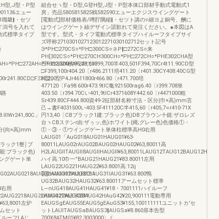
H型,J型・P型
組合せヽ型・D型,G登H型,J型・P型本体口部材手動式電動式1
01136エュー
房」売品5805815825鶴582590エューエクジスウイングゲート
1職畿‖・セツ
[電動式]部材価格表/噂貯隅縮‖・セツト講の○細ヨよ銅号、酬に
イ潟号を入れて
はウイングゲート絲デザイン諾歓れて発注ください。●本図はA
動式標準タイプ
型です。型式・タイフ電動式標準タイプハイルーフタイプサイ
ズ呼称2710301027123012271030102712セット記号
号
Э*PH□270CS○*PH□300CS○ネP‖□272CS○来
PH[302CS○*PH□270CH300CH○*PH□272CH○*PHE302CHA型
AH○*PH□272AH○*PH□302AHAF228,600
日F392,500的96,40てr399,700羊403,501F394,70Cr4t11.90CD型
□F399,100r404.20〔r486.2111培411.20〔r401.30CY408.40CG型
000r241.80CD□F235,200
H型」型P4Jr4611800r466.80〔r471.700培
477120〔Fa98.600r473.9tlC亀921500rag6.40〔r399.708単
00路
403.50〔r394.70Cい401,9tlCr4371608Y442.60〔r4471000粗
Sr439.80CF444.800資49‐2征部材名称寸法・区分(巾×高)mm言
己→書F4031500い403.5F411120C半415,60〔r405,7∝r410‐71X
8.lllWr241,80C」
円13,40〔CBブラック1建:ブラック色)DBブラウン十鏡:ザロレズ
台ヽCBステンr由:ザぅッ,色)ホワイト(縄;グレー色)色価格①・
Ⅲ区分(向×高)mm
①・③・①ウイングゲート単体柱標準高H0右用
LAUG01「AuG018AUG01HAUG01¥63‐
CBブラック1整￨ブ
80011LAUG02rAUG02BAUG02HAUG02¥63,80011高
能:ブラック色)
H2LAUGllTAUGll8AUGllHAUGll¥63,80011LAUG12TAUG12BAUG12HAUG1
イングゲート単
ハイ高:10巾一”BAUG21HAUG21¥83.80011左用
LAUG22UG221HAUG22¥63.8001高:12ij
G02AUG0218AUG02HAUG02¥63,80011
吾]LAUG31TAUG31BAUG31lAUG31¥63.800鴨
UG32BAUG32HAUG32¥63.80011アームセット標準
10右用
L―nUG418AUG41HAUG41¥18・7001111ハイルーフ
2AUG2218AUG22HAUG22¥63.80011
LAUG42TAUG428AUG42HAuG42¥20,900111電動専用
63,8001左炉
EAUGSgEAUG55EAUG5gEAuG53¥155,100111111ユニットカ′セ
アームセット
ットLAUITAUGSaBAUGS3‖AUGSa¥8.860扉本告型
1ハイルーフLAじ
700X8ATM01¥82.3003000〉く