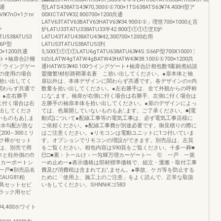
共通
型LATS438ATS43¥70,300①①700×1TS638ATS63¥74.400H型ア
VI¥7nO×1クnr
00XICTATV¥32.800700×1200共通
LATV63TATV63BATV63HATV63¥34.900①①」理世700×1000え言
炉
炉LATU33TATU338ATU33半42.800①①①①芝E炉
ATU538ATU53
LATU43TATU438ATU43¥42,300700×1200右用
66P型
LATU53TATU538ATU53判
00×1200共通
5,500①①①①LATU6gTATU638ATU63¥4S.S66P型700X10001〕
ゲート+袖扉合計梱
ti白ILATW4gTATW4gBATW43HATW43¥38.100①①700×1200共
「ウイングゲー
通HATWS3¥40.100ウイングゲート+袖扉合計相包数9案銘煮結談
の使用の場合
盟撤繁!材杉路鞘署名蒼ゝこ拾い出してください。●扉本体と袖
拾い出してく
扉以外は、本体デザインに関わらず共通です。各デザインの○内
関わらず共通で
数量を拾い出してください。●左右勝手は、全て外観からの呼称
。●左右勝手
にな',ます。袖扉が右側に付く場合は右勝手、左側に付く場合は
に付く場合は右
左勝手の袖扉本体を拾い出してください。●扉のデザインによっ
出してくださ
ては、色展開していないものもあ',ます。ご了承ください。■[電
ものもあ￨,ま
動式]について●配線工事等の電気工事は、必ず電気工事店様に
や水勾配が急な
ご依頼ください。●配線工事費が別途必要です。御見積りの際に
00∼300ミリ
はご注意ください。●リモコンは電動ユニットに1コ付いていま
ック棒がセット
す。オプションでリモコンの増設ができます。別売品は、左頁
は、別売で用
をご覧ください。相包内容は590頁をご覧ください。十多一葬■
巾と柱外側の巾
巳□■累︲卜一ルけ︲一匁輝万増カーゲート一 引 一戸 一第
冒カーポートシ
一め止め一●表示価格は部材標準価格で、組立・運搬・取付工事
一戸■別売品名
費及び消費税は含まれてお',ません。●事故、ケガ等を防止する
UG81粕
ために「使用上、施工上のご注意」をよく読んで、正常な取扱
動金具セットセビ
いをしてください。SHNNiKゴ583
ブラック用セビ
¥4,400ホワイト