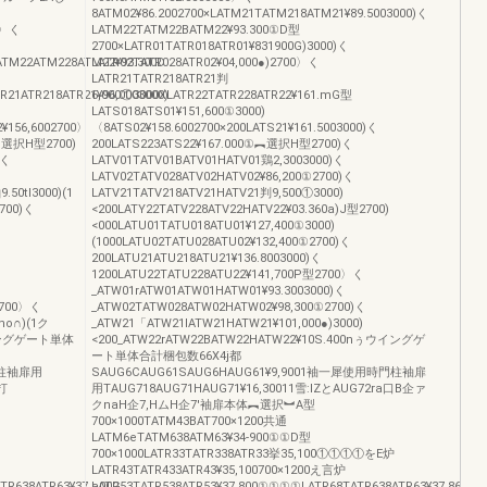
8ATM02¥86.2002700×LATM21TATM218ATM21¥89.5003000)く
0〉く
LATM22TATM22BATM22¥93.300①D型
2700×LATR01TATR018ATR01¥831900G)3000)く
ATM22ATM228ATM22¥93.300D
LATR02TATR028ATR02¥04,000●)2700〉く
く
LATR21TATR218ATR21判
R21ATR218ATR21¥96,0003000)
6,000①3000XLATR22TATR228ATR22¥161.mG型
LATS018ATS01¥151,600①3000)
2¥156,6002700〉
〈8ATS02¥158.6002700×200LATS21¥161.5003000)く
0︻選択H型2700)
200LATS223ATS22¥167.000①︻選択H型2700)く
〉く
LATV01TATV01BATV01HATV01鶏2,3003000)く
LATV02TATV028ATV02HATV02¥86,200①2700)く
.50tl3000)(1
LATV21TATV218ATV21HATV21判9,500①3000)
700)く
<200LATY22TATV228ATV22HATV22¥03.360a)J型2700)
<000LATU01TATU018ATU01¥127,400①3000)
(1000LATU02TATU028ATU02¥132,400①2700)く
200LATU21ATU218ATU21¥136.8003000)く
1200LATU22TATU228ATU22¥141,700P型2700〉く
_ATW01rATW01ATW01HATW01¥93.3003000)く
2700〉く
_ATW02TATW028ATW02HATW02¥98,300①2700)く
no∩)(1ク
_ATW21「ATW21IATW21HATW21¥101,000●)3000)
00ウングゲート単体
<200_ATW22rATW22BATW22HATW22¥10S.400nぅウイングゲ
ート単体合計梱包数66X4j都
F弓柱袖扉用
SAUG6CAUG61SAUG6HAUG61¥9,9001袖一犀使用時門柱袖扉
事打
用TAUG718AUG71HAUG71¥16,30011雪:lZとAUG72ra口B企ァ
クnaH企7,HムH企7'袖扉本体︻選択︼A型
700×1000TATM43BAT700×1200共通
LATM6eTATM638ATM63¥34‐900①①D型
700×1000LATR33TATR338ATR33挙35,100①①①①をE炉
LATR43TATR433ATR43¥35,100700×1200え言炉
TR638ATR63¥37.a00G
LATR53TATR538ATR53¥37,800①①①①LATR68TATR638ATR63¥37.866G