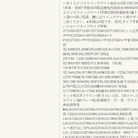
一在１エクジスウインググート組合せA型.D型,Gtt
1本体・部材1手動式lll窮品梱包内容総合58058259
エクジスウイングゲート[手動式]部材価格表/嚇卜
ト講の○部に陀講、酬にはウイングゲート林デザ
ご続ください。●本国はA型です。型式,タイフ手
ハイルーフタイプサイズ呼称
27103010271230122710301027123012セット記
Э*PH□270AS○米PH□300AS○十
PH□272AS○*PH□302AS○*PHE270AH○*P‖□300
控
32,500¥235,300¥239,600F230,8∝F234,700¥2381
姥40,300F242,300平247.300ほ
237140〔r242.500¥2441500r249,SaCG□r23719
02.9tltlr307.8側培313.3tlt¥300、10C粗
1010t10F315.50CHr2281600峻
32,Satlr236.8118¥239,600¥230.80〔F234,700123
r2731700姥78,700F2鶴.llX1288,000¥275、
90Cr280.9tlt¥285,300F290,20C部材名称寸法
記号P理口口F239,600機441600r247.3tX聡
511700¥241,8∝F246.800姥49,500F253190C
ラック色)CBブラウンr捜:すロレズ白、CBステン(
ホワイト(鍵!グレー色)色価格①・①・⑥・①ウ
体柱標準高
■0LAUG01AUG018AUG01HAUG01¥63,80011LAU
高:12右AUGllAUGll8AUGlHAUGll¥63,800左用
LAUG12AUG128AUG12HAUG12¥63.800ハイ高:
LAUG21AUG218AUG21HAUG21¥63.80011LAUG2
ルー高打2えゴ炉LAUG31AUG313AUG31HAUG31¥
LAじG32AUG3218AUG32HAUG32¥63・8001
LAUG41AUG418AじG41HAUG41¥18,700111