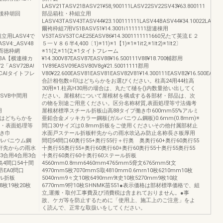
LASV21TASV21BASV21¥58,900111LASV22SV22SV43¥63.800111
8前後枠胡回
部品箱柱・枠組立用
LASV43TASV43TASV44¥23.100111111LASV44BASV44¥34.10022LASV5
爾袴枠組7用V51BASV51¥14.3001i1111111甜連棟用
組立用LASV4で
V53TASV53TCAE25EASV86¥14.3001111111660兄たて英流Ｅ２
SV4:_ASV48
５一Ｖ８６半4,400〔1)※11)※1【1)※1※1it2,※1lt2)※1lt2〕
G而徳枠網
※11(2,※11(2,※1タイトフレーム
S2BA【横連棟カ
¥14.300V87EASV87EASV88¥16.500111V88¥18.700輔郡用
2「ASV72BA!
1V89EASV09EASV80V8g¥21.50011111郡用
BCAIタイトフレ
V80¥22.600EASV81EASV81EASV82V81¥14.300111EASV82¥16.500EASV8
合計相包数○印はどちらかをお選ぴください。柱高24用44柱高
30用※1.柱高H30用の場合は、丸たて樋を()内数量拾い出してく
EASVB中間用
ださい。屋根材について屋根材を構成する各部材・部品は、次
の物を別途ご用意ください。区分名称材質,表面処理等寸法備考
用
屋根材標準スチール折板山高88タイプ働き巾600mm55%アルミ
敏○印はどちらかを
亜鉛合金メッキカラー鋼板(ガルバニウム鋼板)0.6mm(0.8mm)※
質・表面処理等
間口30サイズは0.8mm折板をご使用くださいその他付属部材止
き巾
水面戸ステール折板軒先からの雨水吹込み防止名称長さ板厚用
ガルバニウム鋼
間E]54間口60奥行55+奥行55行＋行奥 奥奥行60+奥行60奥行55
板軒先からの雨水
十奥行55奥行55+奥行60奥行60+奥行60奥行55十奥行55奥行55
3合用4合用3合
十奥行60奥行60十奥行60ステール折板
島4間口54十間
4560mm0.8mm6460mm4765mm5脅文6765mm5t文
昂EA0問口
4970mm5枚7070mmS取4810mm0.6mrn10枚6210mm10枚
ール折板
5040mm9々文10枚6490mm9t史10枚5270mm9枚10紋
18枚19枚20枚
6770mm9狩10枚SHNMK苗551●表示価格は部材標準価格で、組
立,運搬・取付工事費及び消費税は含まれておりません。●事
故、ケガ等を防止するために「使用上、施工上のご注意」をよ
く読んで、正常な取扱いをしてください。