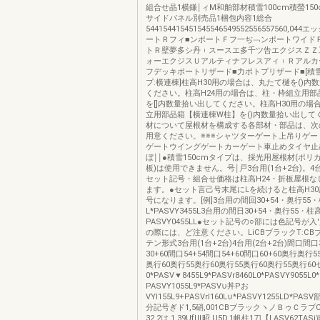
組合せ晶1横鎌￨ィM和舶部材積雪100cm積螢150
サイドパネル別売品1梱包内容1総合
544154415451545546549552556557560,0
ートＲフィ■ンポートＦフ一ぢ﹁ンポートワイド
トＲ壁夢多シ丹︲スースエ多千ツ告エクジスＺＺ
ォーエクジスＵアルティナフレスアィ︲Ｒアルカ
フデッキポートリザード■力ポトプリザード■[積雪
プ:横連棟]柱高H30用の場合は、丸たて樋を()内
ください。柱高H24用の場合は、柱・枠組立用部
を[]内数量拾い出してください。柱高H30用の場
立用部品箱【横連棟W柱】を()内数量拾い出して
材について屋根材を構成する各部材・部品は、次
用意ください。※※※シャツターゲート上吊りゲー
ゲートウイングゲートカーゲート車止めタイヤ止
ぼ￨￨●積雪150cmタイプは、採光用屋根材(ポリ
板)は使用できません。号￨戸3台用(1台+2台)。4台
セット記号・組合せ価格は柱高H24・折板屋根な
ます。●セット言己号末尾にLを続けると柱高H3
号になります。[例]3台用の間回30+54・奥行55
L*PASVY3455L3台用の間日30+54・奥行55・柱
PASVY0455LL●セット記号の○部には色記号が入
の際には、ど注意ください。LiCBブラックT:CBブ
テン形式3台用(1台+2台)4台用(2台+2台)間口間口
30+60間口54+54間口54+60間口60+60奥行奥行5
奥行60奥行55奥行60奥行55奥行60奥行55奥行6
0*PASV▼8455L9*PASVr8460L0*PASVY9055L
PASVY1055L9*PASV∪丼Pお
VYl155L9+PASVrl160L∪*PASVY1255LD*P
分記号ぎド1,5硝,001CBブラックヽノＢゥＣラブC
32,2は,1,39UfЩ昭,U5D,1帆柱1刀【LASV62TAS