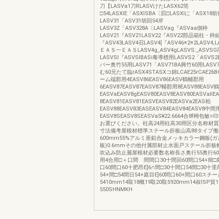
刀【LASVa1刀RLASVけたLASX62笥
□54LASXlE「ASXlSBA〔罰□LASXlに「ASX1
LASV31「ASV31胡回54岸
LASV3Z「ASV328A〔LASVag『ASVaa側枠
LASV21『ASV21LASV22『ASV22部品箱柱・枠
『ASV43LASV4召LASV4[『ASV46※2※2LASV4,LA
ＥＡＳ一ＥＡＳLASV4g_ASV4gLASVS:_ASVS
LASVSl『ASVSlBASi毒導標用LASVS2「ASV
バー奥竹55用LASV71「ASV71BA興竹60用LASV7
む60兄たて臨rASX4STASXコ錦LCAE25rCAE26
ーム端郡用4EASV86EASV86EASV鶴輔郡用
6EASV87EASV87EASV87輔郡用8EASV88EASV鶴
EASVaEASV8gEASV80EASV8EASV80EASVall
8EASV81EASV81EASVEASV82EASVa2EAS柏
EASV88EASV83EASEASV84EASV84EASV8中間
EASV8SEASV8SEASVaS¥22.6664合8f栂包
お選びください。柱高24用柱高30用区分名称材
寸法備考屋根材標準ステール折板山高88タイプ働
600mm55%アルミ亜鉛合金メッキカラー鋼板(
板)0.6mmその他付属部材止水面戸ステール折
吹込み防止麗屋根材必要数名称長さ奥行55奥行60
用4合用□＋口間 間間口30十間回60間口54+簡□
口60間口60十肥昂E]6∩間□30十間口54間□30十里
54+間□54間日54+庭目E]60間口60+間口60スチ
5410mm14取18概19取20取5920mm14叔lSP貿
550SHNMKH