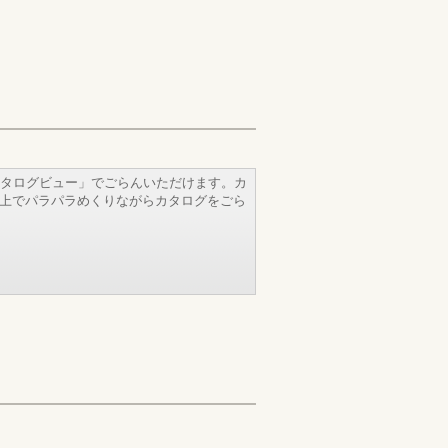
タログビュー」でごらんいただけます。カ
b上でパラパラめくりながらカタログをごら