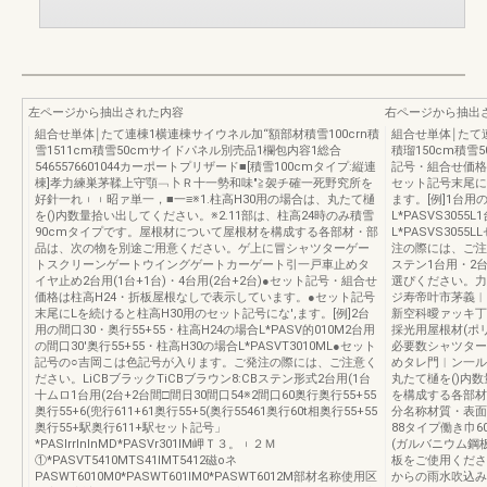
左ページから抽出された内容
右ページから抽出
組合せ単体￨たて連棟1横連棟サイウネル加“額部材積雪100crn積
組合せ単体￨たて
雪1511cm積雪50cmサイドパネル別売品1欄包内容1総合
積瑠150cm積雪
5465576601044カーポートプリザード■[積雪100cmタイプ:縦連
記号・組合せ価格
棟]孝力練巣茅鞣上守顎﹁卜Ｒ十一勢和味″≧袈チ確一死野究所を
セット記号末尾に
好針一れ︲︲昭ァ単一，■一≡※1.柱高H30用の場合は、丸たて樋
ます。[例]1台用
を()内数量拾い出してください。※2.11部は、柱高24時のみ積雪
L*PASVS305
90cmタイプです。屋根材について屋根材を構成する各部材・部
L*PASVS30
品は、次の物を別途ご用意ください。ゲ上に冒シャツターゲー
注の際には、ご注意
トスクリーンゲートウイングゲートカーゲート引一戸車止めタ
ステン1台用・2
イヤ止め2台用(1台+1台)・4台用(2台+2台)●セット記号・組合せ
選ぴください。力ポ
価格は柱高H24・折板屋根なしで表示しています。●セット記号
ジ寿帝叶市茅義︱
末尾にLを続けると柱高H30用のセット記号にな',ます。[例]2台
新空科曖ァッキ丁
用の間口30・奥行55+55・柱高H24の場合L*PASV的010M2台用
採光用屋根材(ポ
の間口30'奥行55+55・柱高H30の場合L*PASVT3010ML●セット
必要数シャツター
記号の○吉岡こは色記号が入ります。ご発注の際には、ご注意く
めタレ門︱ン一ル
ださい。LiCBブラックTiCBブラウン8:CBステン形式2台用(1台
丸たて樋を()内
十ムロ1台用(2台+2台間□間日30間口54※2間口60奥行奥行55+55
を構成する各部材
奥行55+6(兜行611+61奥行55+5(奥行55461奥行60t相奥行55+55
分名称材質・表面
奥行55+駅奥行611+駅セット記号」
88タイプ働き巾
*PASlrrlnlnMD*PASVr301lM岬Ｔ３。︲２Ｍ
(ガルバニウム鋼板)
①*PASVT5410MTS41lMT5412磁oネ
板をご使用くださ
PASWT6010M0*PASWT601lM0*PASWT6012M部材名称使用区
からの雨水吹込み