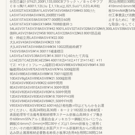
分言己壕計ダF621,200Fl,133,000CBブラックヽ／ＢゥＣ中フブ
用2台用聞日30間
ＣＢゥ陶11,40011,12U,lu【,1,13r,uは,021,SuU'1,OZO,4UR柱
410mm0.6mm9
LASX02TASX02BA!1LASV04TASV048ASY04¥43.500けた
枚SHmNiK酎5
LASVlTASVll8ASVll¥35,200間E154用
付工事費及び消費
LASX15TASXlS8ASXlS¥77.000間日60用
止するために「使
LASX16TASX168ASX16¥84.7008前後枠コ
な取扱いをしてく
54LASV31TASV318ASV31¥42.9001LASV32TASV328ASV32¥69,300LASV338ASV33
側枠LASV218ASV21¥58.9001LASV228ASV22¥63.8001部品箱
柱・枠組立用LASV48ASV41¥22.000
大)LASV43ASV438ASV43¥23.100
大)LASV44TASV448ASV44¥34.10022而絡粋網下
TASVSl8ASVSl¥14.300111補連標日
LASVSaTASVS38ASVS3¥14.300111心60カたて共塩
LCAE2STCAE2S8CAE25¥4.40011lt2)※1it2,※11`21※1142〕※11
て2〕※1タイトフレーム端郡日4EASV88EASV86EASV86¥14.300
蝙都用bEASV87EASV87EASV87¥16.500端部用
8EASV88EASV88EASV88¥18.70011端部用
10EASV8gEASV89EASV89¥21.500端部用
12EAEASV80EASV80¥22.600中間用
8EASV81EASV81EASV81¥14.300中間用
10EASV82EASV82EASV82¥16.500中間用
12EASV83EASV83EASV83¥18.700中PH3用
15EASV84EASV84EASV84¥21,500中FHl用
V8SEASV85EASV8S¥22.60014合計相包数○印はどちらかをお選
びください。柱高24用柱高30用︲８一２２1822区分名称材質・
表面処理等寸法備考屋根材標準ステール折板山高88タイプ働き
巾600mm55%アルミ亜鉛合金メッキカラー鋼板(ガルバニウム
鋼板)0.6mm(1.Omm)※間□30サイズは1.Omm折板をご使用く
ださいその他付属部材止水面戸ステール折板軒先からの雨水吹
込み防止麗屋根材必要数名称長さ板厚2含用4合用間□30間口54