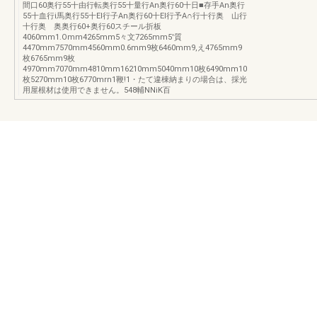
間口60奥行55十由行転奥行55十量行An奥行60十日■存手An奥行
55十血行i馬奥行55十El行子An奥行60十El行予A∩行十行奥 山行
十行奥 奥奥行60+奥行60スチール折板
4060mm1.Omm4265mm5々文7265mm5'質
4470mm7570mm4560mm0.6mm9枚6460mm9,え4765mm9
枚6765mm9枚
4970mm7070mm4810mm16210mm5040mm10枚6490mm10
枚5270mm10枚6770mrn1鞭!1・たて違棟納まりの場合は、採光
用屋根材は使用できません。548輔NNiK百