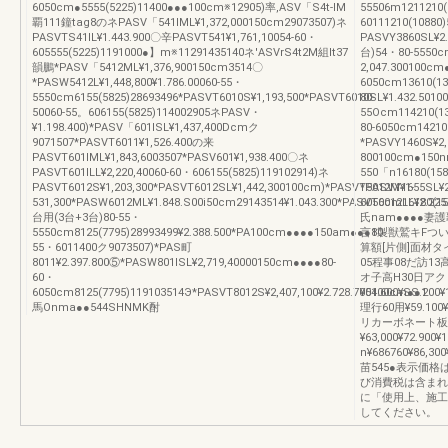
6050cm●5555(5225)11400●●●100cm※12905)率,ASV「S4t‐lM
55506m1211210(
覇111鐘tag8のネPASV「541lML¥1,372,000150cm29073507)ネ
60111210(10880
PASVTS41lL¥1.443.900〇辛PASVT541¥1,761,10054-60・
PASVY3860SL¥2
605555(5225)1191000●】m※11291435140ネ'ASVrS4t2M組lt37
台)54・80-5550c
韻鵬*PASV「5412ML¥1,376,900150cm3514〇
2,047.300100c
*PASW5412L¥1,448,800¥1.786.00060-55・
6050cm13610(13
5550cm6155(5825)28693496*PASVT6010S¥1,193,500*PASVT6010SL¥1.432.5010
80-
50060-55。606155(5825)114002905ネPASV・
55Ocm114210(1
¥1.198.400)*PASV「601lSL¥1,437,400Dcmク
80-6050cm14210
9071507*PASVT6011¥1,526.400の来
*PASVY1460S¥2,
PASVT601lML¥1,843,6003507*PASV601¥1,938.400〇ネ
800100cm●150
PASVT601lLL¥2,220,40060-60・606155(5825)119102914)ネ
550「n16180(15
PASVT6012S¥1,203,300*PASVT6012SL¥1,442,300100cm)*PASVT5012M¥1‐
*PASVY1655SL¥2
531,300*PASW6012ML¥1.848.S00i50cm29143514¥1.043.300*PASVT6012LL¥2.225
6050cm16180(15
台用(3台+3台)80-55・
氏nam●●●●
5550cm8125(7795)28993499¥2.388.500*PA100cm●●●●150am●●●80-
言1製獣鷲キFつ
55・6011400ク9073507)*PAS町
算額[片側]面材タ
8011¥2.397.800⑤*PASW801lSL¥2,719,40000150cm●●●●80-
05程事08だ訪13高
60・
オ子高H30日ア
6050cm8125(7795)119103514Э*PASVT8012S¥2,407,100¥2.728.700100cm●●1
¥54.600¥SS.200¥
馬Onma●●544SHNMK酎
理行60用¥59.100¥7
リカーボネート板
¥63,000¥72.900
n¥686760¥86,30
苗545●表示価
び消費税は含まれ
に「使用上、施工
してください。