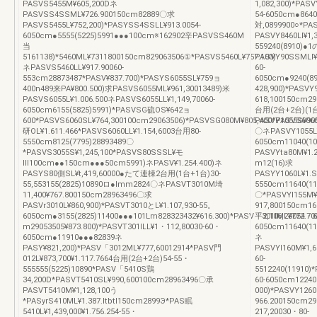
PASVS5455M¥605,200Dネ
1,082,300)*PAS
PASVSS4SSML¥726.900150cm82889〇求
54-6050cm●864
PASVS5455L¥752,200)*PASYSS4SSLL¥913.0054-
対,0899900○*PA
6050cm●5555(5225)5991●●●100cm※162902辛PASVSS460M
PASVY8460LI¥1,
当
559240(8910)●
5161138)*5460ML¥7311800150cm829063506①*PASVS5460L¥757.100)
PASVY90SSMLI¥1
ネPASVS5460LL¥917.90060-
60-
553cm28873487*PASV¥837.700)*PASYS6055SL¥759ョ
6050cm●9240(89
400n489来PA¥800.500)求PASVS6055ML¥961,30013489)米
428,900)*PASVY
PASVS6055L¥1.006.500ネPASVS6055LL¥1,149,70060-
618,100150cm29
6050cm6155(5825)5991)*PASVSG硫OS¥642ョ
台用(2台+2台)(1台+
600*PASVS6060SL¥764,300100cm29063506)*PASVSG080M¥805,400*PASVS606
PASVY1055S¥905
研OL¥1.611.466*PASVS6060LL¥1.154,6003台用80-
〇ネPASVY1055L¥1
5550cm8125(7795)28893489〇
6050cm11040(1
*PASVS3055S¥1,245,100*PASVS80SSSL¥モ
PASVYta80M¥1.
Ⅲ100cm●●150cm●●●50cm5991)ネPASV¥1.254.400)ネ
m12(16)求
PASYS80側SL¥t,419,60000●たて連棟2台用(1台+1台)30-
PASYY1060L¥1.S
55,553155(2825)10890ロ●lmm2824〇ネPASVT3010M埼
5550cm11640(11
11,400¥767.800150cm28963496〇求
〇*PASVYl155M¥
PASVr3010L¥860,900)*PASVT3010とL¥1.107,930-55。
917,800150cm16
6050cm●3155(2825)11400●●●101Lm828323432¥616.300)*PASV「301lML¥772.70
平2,106,20054・6
m29053505¥873.800)*PASVT301lLL¥1・112,80030-60・
6050cm11640(11
6050cm●11910●●●82839ネ
ネ
PASY¥821,200)*PASV「3012ML¥777,60012914*PASV門
PASVYl160M¥1,6
012L¥873,700¥1.117.7664台用(2台+2台)54-55・
60-
555555(5225)10890*PASV「5410S鶏
5512240(11910)
34,200D*PASVT5410SL¥990,600100cm28963496〇承
60-6050cm12240
PASVT5410M¥1,128,100う
000)*PASVY1260
*PASyrS410ML¥1.387.ltbtl150cm2899Э*PAS眠
966.200150cm29
5410L¥1,439,000¥1.756.254-55・
217,20030・80-