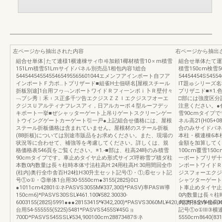
左ページから抽出された内容
右ページから抽出
組合せ単体￨たて連様1横連棟サィ巾ヰ加頼1椰材積雪10∝m積雪
組合せ単体たて運1
151Lm積雪51Lmサイドパネル別売品1相包内容1総合
積雪150cm検
5445445455455465495565601044エメンフアインポート自フア
54454454S54
インポートＦ力ポ…トプリザード■組雀H士佃研名[屋根スチール
IT題ゅシリーズ名
折板別途]1台用フヮ﹁ンポートワイドＲフィ一ンポｉ卜Ｒ壁付々
プリザニド■※1
﹁プシ秀︱禾︲ス正多千ツ告エクジスＺＺＩエクジスフオーエ
□部には強度区分
クジスＵアルティナフレスアィ，日アルカーポ４型ルーフデッ
注意ください。●色
キポート一挙■ぜシャッターゲート上吊りゲートスクリーンゲー
雪90cmタイプで
トウイングゲートカーゲート引一戸●上記組合せ価格には、屋根
ネル高21(H05+
ステール折板価格は含まれていません。屋根材のステール折板
合のみサイドパネル
(88折板)については別途市販品をお求めください。また、現場の
本柱・横連棟6本
状況等に合わせて、補強等を考慮してください。詳しくは、規
金額を加算してく
格価格表546頁をご覧ください。※1.‐■部は、柱高24時のみ積雪
100cm覆雪15
90cmタイプです。車止めタイヤ止め形式サイズ呼称雪プ積ダ柱
一ポートブリザ十
本数0内数量は長々柱時本体寸法柱高H:24用柱高H:30用間回全巾
ンポートワイドＲ
(柱内)奥行全巾舎百H24柱H30升主セット記号①・①,⑥セット記
ジスフォーエクジ
号①o①・③単体1台用30-5550cm●3155(2825)0ロ
シャツターゲート
●1011cm42801①ネPASVS3055M¥337,300)*PASV)率PASW導
ト車止めタイヤ止
150cm6)*PASVS30SSL¥461.100¥582.30030-
0内数量は長々柱時
6003155(2825)5991●●●28153415*¥342,200)*PASVS3060ML¥420,400*PASV¥466.0
内)奥行全巾全高
台用54-555555(5225)5481*PASVS5455S¥45Gョ
記号①o①Ⅲ③横連棟
700D*PASVS545SSL¥534,900100cm28873487⑤ネ
5550cm8640(8