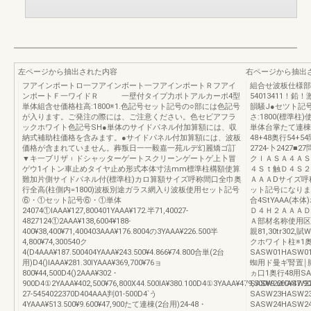
左ページから抽出された内容
右ページから抽出
フアインポートロ一フアインボート一フアインポートＲフアイ
組合せ波板仕様部材
ンポートＦ一ワイドＲ 一壁付タイプ力ポトアルカーポ4型
54013411！
単体組含せ価格柱高:1800※1.色記号セット記号の○部には色記号
韻騒J●セツト記
が入ります。ご発注の際には、ご注意ください。色セビアフラ
さ:1800(標準
ックホワイト色記号SH●単体のサイドパネル付加算額には、収
単体台掌たて連棟(
納式補助柱価格を含みます。●サイドパネル付加算額には、波板
48+48奥行54+5
価格が含まれていません。葬叛日一一毅嘉一苑ルデ幻麗矯ゴ訂
2724-卜2427
▼キ一ブリザ︲ドシャッターゲートスクリーンゲートゲ上卜冒
クｌＡＳＡ４ＡＳ２触
ゲウ1イトン車止めタイヤ止め形式本体寸法mm標準柱構額使算
４Ｓｔ触Ｄ４Ｓ２
難加片側サイドパネル付(標準柱)カロ算額サイズ呼称間口全巾奥
ＡＡＡDサイズ呼
行全高(柱側内=1800)波板別途ガラス網入り波板使用セット記号
ット記号になります
⑥・①セット記号⑥・①単体
合4StYAAA(
24074①lAAA¥127,800401YAAA¥172.半71,40027-
Ｄ４Ｈ２ＡＡＡＤ
4827124①2AAA¥138,6004¥188‐
Ａ部材名称使用区分記号
400¥38,400¥71,400403AAA¥176.8004の3YAAA¥226.500半
親81,30tr302,賦
4,800¥74,300540ク
クホワイト柱※1奥
4(D4AAA¥187.500404YAAA¥243.500¥4.866¥74.800合単(2台
SASW01HASW01
用)D4()lAAA¥281.30lYAAA¥369,700¥76ョ
蜘用ド曼ギ腎置￨脚¥
800¥44,500D4()2AAA¥302・
ヵ口1奥行48用SAS
900D4①2YAAA¥402,500¥76,800X44.500lA¥380.100D4①3YAAA¥479,500¥9.600¥47.9
SASW22HASW2
27-5454022370D404AAA判01‐500D4`う
SASW23HASW23
4YAAA¥513.500¥9.600¥47,900たて連棟(2台用)24-48・
SASW24HASW2