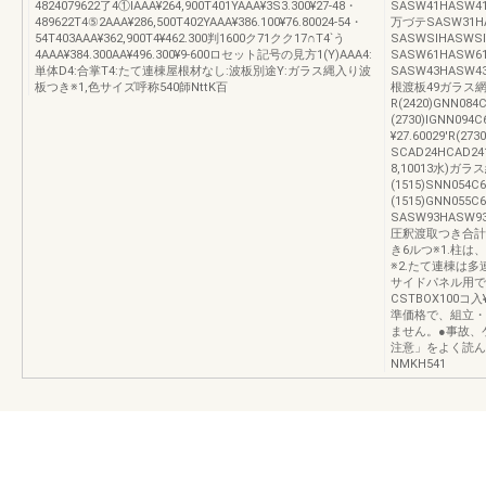
4824079622了4①lAAA¥264,900T401YAAA¥3S3.300¥27-48・
SASW41HASW41¥
489622T4⑤2AAA¥286,500T402YAAA¥386.100¥76.80024-54・
万づテSASW31HA
54T403AAA¥362,900T4¥462.300判1600ク71クク17∩T4`う
SASWSlHASWS
4AAA¥384.300AA¥496.300¥9‐600ロセット記号の見方1(Y)AAA4:
SASW61HASW6
単体D4:合掌T4:たて連棟屋根材なし:波板別途Y:ガラス縄入り波
SASW43HASW
板つき※1,色サイズ呼称540師NttK百
根渡板49ガラス
R(2420)GNN084
(2730)lGNN094
¥27.60029'R(
SCAD24HCAD2
8,10013水)ガ
(1515)SNN054
(1515)GNN055
SASW93HASW93
圧釈渡取つき合計
き6ルつ※1.柱
※2.たて連棟は
サイドパネル用で
CSTBOX100コ
準価格で、組立・
ません。●事故、
注意」をよく読ん
NMKH541