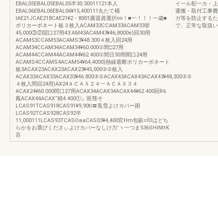
EBAL05EBAL05EBAL05半30.30011121本人
イ一ル彰一カ︲上
EBAL06EBAL06EBAL06¥15,400111丸たて桶
運搬・取付工事費
IAE21JCAE218CAE21¥2・8001露器資選択≡≡！■一！！！一歳■
ガ等を防止するた
ポリカーボネート板３枚入ACAM33CCAM33ACAM33挙
で、正常な取扱いを
45,000③②閤口27用43:AM43ACAM43¥46,8000e)回30用
ACAM53CCAM53ACAMS3¥48.300４枚入回24用
ACAM34CCAM34ACAM34¥60.000①間□27用
ACAM44CCAM44ACAM44¥62.400①間日30用聞口24用
ACAMS4CCAMS4ACAM54¥64,4000)熱線遮断ポリカーボネート
板3ACAX23ACAX23ACAX23¥45,000③②枚入
ACAX33ACAX33ACAX33¥46.800③②ACAX43ACAX43ACAX43¥48,300③②
４枚入間回24用)AX24ＡＣＡＸ２４一ＡＣＡＸ３４
ACAX24¥60.000間口27用ACAX34ACAX34ACAX44¥62.400回R6
鳳ACAX44ACAX“精4.400①』医彗そ
LCAS91TCAS918CAS91¥9,90tl〓兎雪よけカバー困
LCAS92TCAS928CAS92半
11,000111LCAS93TCASOaaCAS03¥4,400官Hm包叡○印はどち
らかをお選びくださぃよけカバーなしけ力′ヽ一つま536SHiNttK
百