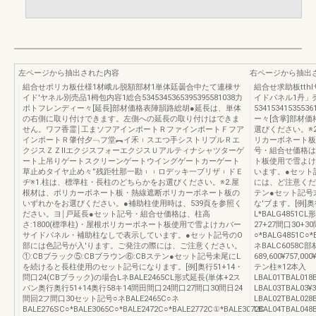
左ページから抽出された内容
右ページから抽出
組合せポリカ板仕様1材峨ル脱額部材1単体廷曇合中たて連棟サ
組合せ求助板tth
イド′ヤネル別売品1栂包内容1総合5345345365395395581038力
イドパネル1丹」
ポトフレンディー々[延長]部材価格表陣韻路総胡●延長は、単体
534153415355
の右側に取り付けできます。左側への延長の取り付けはできま
ー々[含掌]部材
せん。ワフ香霊￨工まソフアインポートＲファインポートＦフア
選びください。※
インポートＲ肇付夕﹁フ堂︻イ禾︲スエつ手シストリプルＲエ
リカーボネート板
クジスＺＺⅡエクジスフォーエクジスＵアルティナシャツターゲ
号・組合せ価格は、
ート上吊りゲートスクリーンゲートウイングゲートカーゲート
ト板使用で雪よけ
草止めタイヤ止め々”残距牡那一勘︲︲ロデッキ一ブリザ︲ドＥ
います。●セット
ヂ※1.柱は、標準柱・長柱のどちらかをお選びください。※2.屋
には、ど注意くださ
根材は、ポリカーボネート板・熱線遮断ポリカーボネート板の
テン●セット記号
いずれかをお選びください。●補助柱使用時は、539頁を参照く
な'ブます。[例]奥
ださい。ヨ￨戸延長●セット記号・組合せ価格は、柱高
L*BALG4851
さ:1800(標準柱)・屋根ポリカーボネート板使用で雪よけカバー
27+27間口30+3
サイドパネル・補助柱なしで表示しています。●セット記号のO
○*BALG4851C○*
部には色記号が入'ります。ご発注の際には、ご注意ください。
ネBALC6058C部
①:CBブラック⑤:CBブラウン⑥:CBステン●セット記号未尾にL
689,600¥757,
を続けると長柱使用のセット記号になります。[例]奥行51+14・
テン柱※12本入
問口24(CBブラック)の場合LネBALE2465CL形式延長(単体+2ス
LBAL01TBAL01
パン奥行奥行51+14奥行58キ14間田間口24間口27間口30間日24
LBAL03TBAL03
間回2フ間口30セット記号○ネBALE2465C○ネ
LBAL02TBAL028
BALE276SC○*BALE3065C○*BALE2472C○*BALE2772C①*BALE3072C
LBAL04TBAL04