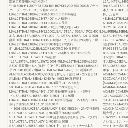
部材名称使用区分記号請パ
LBAL14TBAL148
¥418,300¥441,300¥473,300¥489,400¥515,200¥553,200CBブラッ
RnLBALlSTBAL15
クCBブラウンCBステン柱※12本入
本入18BALll¥11,0
LBAL01TBAL018BAL01¥28,600①①①②②②長柱
枠。たる木
LBAL03TBAL038BAL03¥37.4001本入標準柱
×1LBAL21TBAL2
LBAL02TBAL028BAL02¥14.300①①①長柱
6.LBAL23TBAL2
LBAL04TBAL048BAL04¥18,700はり2本入司口24テ
3002TBAL258BA
LBAL14TBAL148BAL14¥22,0002LBAL15TBAL158BAL15¥26.4001LBAL16TBAL168BAL
ットTBAL418BAL41
本入LBALllTBALll8BALll¥11,0001IAL12TBAL128BAL12¥13,2001
XLBAL44TBAL4
翻回30庫TBAL138BAL13¥15,400側枠・たる木笥口24×奥行51犀
LAZB51TAZB518A
LBAL21TBAL218BAL21¥S8.3001司口27X奥行
聞日30XTBAL928B
51'LBAL22TBAL228BAL22路6.000野口30×奥行5げ
行.93SBTBAL93
LBAL23TBAL238BAL23▼4.8001コ24X奥行58テコ27×虫行
8BAL94¥19,80
58「LBAL24TBAL248BAL24組.帥
予58炉日SBAL58
1LBAL25TBAL258BAL25¥72.6001×畳LBAL26TBAL268BAL26鶏
本スEBAL05EBAL
2.5001延長用たる木(奥行14)FHR回24用LBAL61TBAL618BAL61
EBAL06EBAL
平19,30011闇回27用AL62TBAL628BAL62¥23,1001閣回30用
ポネート板3ACAM3
AL63TBAL638BAL63¥27,500t奥行材セット罰口24・27X奥行51
ACAM43CCAM4
用LBAL41TBAL418BAL41X40.7m1司口30X奥行51】
800②ACAMS3C
LBAL42TBAL428BAL42¥4S.1001司日24・27X奥行
[ACAM34)AM3
50'LBAL43TBAL438BAL43¥45.1001コ30X奥行58】
ACAM44IAM44A
LBAL44TBAL448BAL44¥51,7001雌長用英竹材セツト(奥行
ACAM54CCAM5¥
14)LBAL45TBAL458BAL45¥13,2001111ヨ30用
□2フACAX33AC
LBAL46TBAL468BAL46¥14,30011標準部品箱1・27X奥行5130×
□30ACAX43ACAX
車行51ヨSBAL91TBAL918BAL91半
□24ACAX24ACA
14,30011SBAL92TBAL928BAL92¥15,4001宙口24・27×室行58用
ACAX34ACAX34A
SBAL93TBAL938BAL93¥10,7001司日30X奥行58用
別売雪よけ力′｀一興行
SBAL94TBAL948BAL94¥19.800延長用部品箱犀尋E]24・2フ炉日
LCAS928CAS
SBAL67TBAL678BAL67¥12.1001間回30用
さい雪よけ力′ヽ
SBAL68TBAL688BAL68¥13,20011柱。はリジョイナー2本入
一ケトＲ一認Ｒ琢