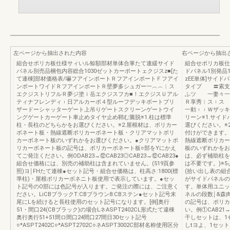
左ページから抽出された内容
右ページから抽出
組合せポリカ板仕様サィいル鯨額部材単体合掌たて連緩サイド
組合せポリカ板仕
パネル別売品梱包内容総合1030ゼットカーポートェクジスz■[た
ドパネル1別発品
て連棟]部材価格表/嚇フアインポートＲフアインポートＦフアイ
zEE単体]サイ
ンポートワイドＲフアインポートＲ壁夢多シュガー一︿︵︱ス
タイプ 〓索支
エクジストリフルＲ夢ジ塗ｉ岳エクジスフカ■！エクジスＵアル
ふツ 一妻々一
ティナフレンディ︲日アルカーボ４型ルーフデッキボートブリ
Ｒ享秀︱ス︲ス 
ザードーシャッターゲート上吊りゲートスクリーンゲートウイ
一勅︲︲Ｗザッキ
ングゲートカーゲート車止めタイヤ止め鞘む騰脱※1.柱は標準
リーン※1.サイ
柱・長柱のどちらかをお選びください。※2.屋根材は、ポリカー
選びください。※2
ボネート板・熱線遮断ポリカーボネート板・クリアマットポリ
付けができます。
カーボネート板のいずれかをお選びください。●クリアマットポ
熱線遮断ポリカー
リカーボネート板の記号は、ポリカーボネート板○部をYにかえ
板のいずれかをお
てご発注ください。例ODAB23→⑫CAB23◎CAB23→⑫CAB23●
は、必ず補助柱を
組合せ価格には、別売の補助柱は含まれていません。(519頁参
は不要です。)※
照)ヨ￨FHたて連棟●セット記号・組合せ価格は、柱高さ:1800(標
(拾い出し表の組
準柱)・屋根ポリカーボネニト板使用で表示しています。●セッ
がサイドパネルの段
ト記号のO部には色記号が入ります。ご発注の際には、ご注意く
す。単体用ユニッ
ださい。LiCBブラックT:CBブラウン8:CBステン●セット記号末
ネルの段数￨&森
尾にLを続けると長柱使用のセット記号になります。[例]奥行
の記号は、ポリカ
51・間口24(CBブラック)の場合LネASPT2402CL形式たて違棟
い。例①CAB21→
奥行奥行51+51間ロ間口24間口27間日30セット記号
干しセットは、1
○*ASPT2402C○*ASPT2702C○ネASPT3002C部材名称使用区分
しtヨよ、1セット