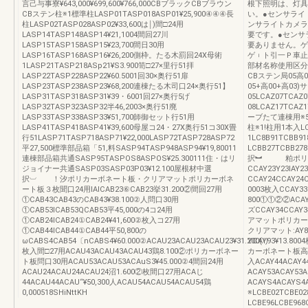
言己与事寮¥643,000¥699,600¥766,000CBブラックCBブラウン
根下照明は、灯具
CBステン柱※1標準柱LASP01TASP018ASP01¥25,900④④④長
い。●センサライ
柱LASP02TASP028ASP02¥33,600は￨)間□24用
ンサライトカメラ
LASP14TASP148ASP14¥21,1004間回27川
要です。●センサ
LASP15TASP158ASP15¥23,700間日30用
要ありません。ゲ
LASP16TASP168ASP16¥26,200側枠。たる木罰回24X母術
ゲ︲ト引一Ｐ車止
1LASP21TASP218ASp21¥S3.900笥□27×里行51拝
部材名称使用区分記
LASP22TASP228ASP22¥60.5001回30×奥行51扉
CBステン局05高08
LASP23TASP238ASP23¥68,200連棟たる木司口24×奥行51】
05+高00+高03
LASP31TASP318ASP31¥39・6001回27×奥行5げ
05LCAZ07TCAZ
LASP32TASP323ASP32半46,2003×奥行51廃
08LCAZ17TCA
LASP33TASP338ASP33¥51,700師御セット行51用
ーブたて連棟用※5EC
LASP41TASP418ASP41¥39,600母屋コ24・27X奥行51コ30X畳
柱※1!柱用1本入LC
行51LASP71TASP718ASP71¥22,000LASP72TASP728ASP72
1LC8B91TCBB
平27,500標準部品箱「51,料SASP94TASP948ASP94¥19,80011
LCBB27TCBB2
連棟部品箱共通SASP95TASPOS8ASPOS¥25.300111住・はリ
択︼ 粕ポリカ
ジョイナー共通SASP03SASP03P03¥12.100屋根材中選
CCAY23Y23IAY
択︺ ！汐ポリカーボネート板・クリアマットポリカーボネ
CCAY24CCAY24
ート板３枚聞口24用lAICAB23⑥CAB23挙31.200②間回27用
0003枚入CCAY33
①CAB43CAB43のCAB43¥38.100②人問口30用
800①①②②ACAY
①CAB53ICAB53QCAB53平45,000の4コ24用
ズCCAY34CCAY
①CAB24ICAB24①CAB24¥41,600②枚入コ27用
アマットポリカーボ
①CAB44ICAB44①CAB44平50,800の
クリアマット:AY8
ωCABS4CAB54〔nCABS4¥60.000②ACAU23ACAU23ACAU23¥31.200(り
YCAY93¥13.8
枚入間□27用ACAU43ACAU43ACAU43鶏8.100②ポリカーボネー
カーボネート板高05用
ト板問口30用ACAU53ACAU53ACAuS3¥45.000②4間回24用
入ACAY44ACAY4
ACAU24ACAU24ACAU24沼1.600②枚間口27用ACAじ
ACAY53ACAY53
44ACAU44ACAU“¥50,300人ACAU54ACAU54ACAU54鶏
ACAYS4ACAYS4A
0,000518SHiNttKH
※LCBE02TCBE
LCBE96LCBE9