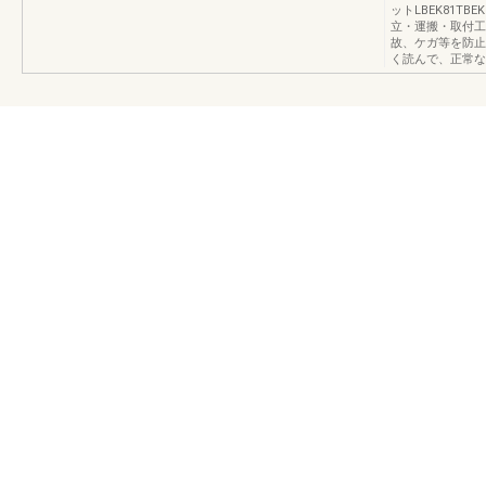
ットLBEK81TB
立・運搬・取付工
故、ケガ等を防止
く読んで、正常な