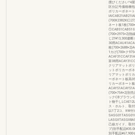
撲びください^4
区分記号価格梱包
ポリカーボネート
lAICAB21IAB2
(700X2382XI口
ネート板1枚(700×
①CAB51CAB51
(700×2975×2
じ21¥13,300遼
30用ACAU41AC
枚(700×2688×2
1カげ(700×ク
ACAF31CCAF31
富08用ACAY31C
クリアマットポリカ
ットポリカーボネート板
リアマットポリカー
ーボネート板高05用A
リカーボネート板1枚
ACAY51ACAY5
(700×754×
ックCBブラウンCB
ト物干しLCAE12L
ス・ホルト、取付説明
以1丁2コ、lt
SASG01TASG0
LASGllTASGll
己線ガイド、取付
プ)別手配品¥35
別手配品¥67,90