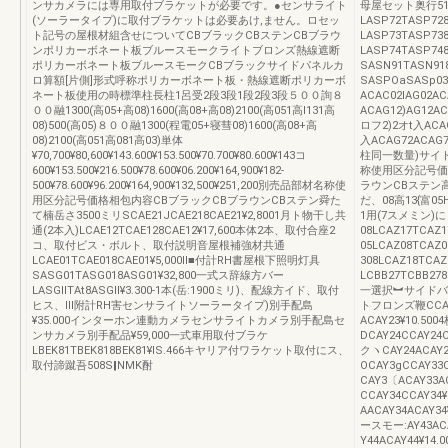
ンサカメラには専用取付ブラケットが必要です。●センサライト
母屋セット奥行51用A
(ソーラータイプ)に取付ブラケットは必要あけ,ません。ロセッ
LASP72TASP72
ト記号の屋根材組含せについてCBブラックCBステンCBブラウ
LASP73TASP73
ンポリカーボネート板ブルースモークライトブロンズ熱線遮断
LASP74TASP7
ポリカーボネート板ブルースモークCBブラックサイドパネルカ
SASN91TASN91
ロ算額[片側]形式呼称ポリカーボネート板・熱線遮断ポリカーボ
SASPOaSASp
ネート板使用の時標準柱長柱1呂受2段3段1段2段3段５００詢８
ACAC02IAG02
００融1300(高05+高08)1600(高08+高08)2100(高051高l131高
ACAG12)AG1
08)500(高05)８００融1300(程電05+寝彗08)1600(高08+高
ロフ2)2オt入ACAG
08)2100(高051高081高03)単体
入ACAG72ACAG
¥70,700¥80,600¥143.600¥153.500¥70.700¥80.600¥143コ
柱同一数量)サイド
600¥153.500¥216.500¥78.600¥06.200¥164,900¥182‐
称使用区分記号価格
500¥78.600¥96.200¥164,900¥132,500¥251,200別売品部材名称使
ラウンCBステン高0
用区分記号価格相包内容CBブラックCBブラウンCBステン舜た
だ、08高13{富0
て楠岳さ3500ミリSCAE21JCAE218CAE21¥2,8001月ト物干し共
1用(7スメミン)にヽ0
通(2本入)LCAE12TCAE128CAE12¥17,600本体2本、取付合座2
08LCAZ17TCAZ
コ、取付ビス・ボルト、取付説明音屋根補強材共通
05LCAZ08TCAZ0
LCAE01TCAE018CAE01¥5,000ll■付計RH書屋根下照明灯具
308LCAZ18TC
SASG01TASG018ASG01¥32,800一式ス辞線方バー
LCBB27TCBB278
LASGllTAt8ASGll¥3.300-1本(岳:1900ミリ)、配線方イド、取付
一選択︼サイドバ
ヒス、lll附計RH害センサライトソーラータイプ)別手配島
トフロンズ鞭CCA
¥35.000インターホン連動カメラセンサライトカメラ別手配島セ
ACAY23¥10.5
ンサカメラ別手配品¥59,000一式車用取付ブラケ
DCAY24CCAY
LBEK81TBEK818BEK81¥lS.466キヤリア付ワラケット取付にス、
クヽCAY24ACAY
取付諦蹴吾508S‖NMK酎
OCAY3gCCAY3
CAY3〔ACAY33
CCAY34CCAY3
AACAY34ACA
ースモー:AY43AC
Y44ACAY44¥1