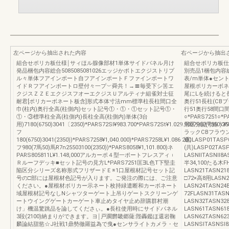
左ページから抽出された内容
右ページから抽出
組合せポリカ板仕様￨サィほル腺像部材1単体サイドバネル月け
組合せポリカ板仕
発品梱包内容総合5085085081026エッジかポトエクジストリプ
別売品1梱包内容
ル々単体フアインポート自フアインポートＦファインポートワ
表/m単体●セント
イドＲフアインポートロ壁付々一プ︶舜共！→〓毎受下シ筈エ
屋根ポリカーボネ
クジスＺＺＥエクジスフオーエクジスＵアルティナ組雀対士征
尾にLを続けると
耐君[ポリカーボネート板含]形式本体寸法mm標準柱長柱間口全
奥行51長柱(CB
巾(柱内)奥行全高(柱側内)セット記号①・①・①セット記号①・
行51奥行58間口
①・③標準柱全高(柱側内)長柱全高(柱側内)単体(3台
○*PARS7251○*
用)7180(6750)3041〔2350)*PARS72Sl¥983.700*PARS72St¥1.029.9007980(7550)255
用区分記号鮪ヾ¥983,7
フ
ラックCBフラウン
180(6750)3041(2350))*PARS7258¥1,040.000)*PARS7258L¥1.086.200
通)LASP01TASP
フ980(7馬50)馬R7n25503100(2350))*PARS8058¥1,101.800)ネ
(共)LASP02TAS
PARS805811L¥1.148,000アルカーポ４型一ポートフレスアィ︲
LASNllTASNll8
Ｒルーフデッキ■セット記号の見方L*PARS7251匡∃L色T下堅圭
半34,100たる木F
陥区分シリーズ名称形式フリザードＥ※1口屋根材記号セット記
LASN21TASN218
号の□部には屋根材色記号が入ります。ご発注の際には、ご注意
□72×高8用LASN2
ください。●屋根材ボリカー示ネート枚持緑遣断和カーボネート
LASN24TASN24
域屋根材記号なしNシャツターゲート上吊りゲートスクリーンゲ
72FLASN31TASN
ートウイングゲートカーゲート車止めタイヤ止め辞購群村潮
LASN32TASN32
け」機温驚跳品を論してくださぃ。●長柱使用時にサイドパネル
LASN61TASN61
3段(2100)納まりができます。ヨ￨戸躙欝畿郷薩:陛轟鑑ほ還岩鞠
LASN62TASN62
麟論結甜慾☆J社戦1鼎勢徹羅益為で曳●センサライトカメラ・セ
LASNSlTASNSl8