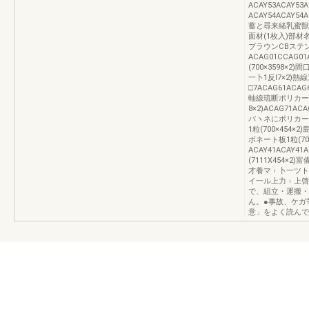
ACAY53ACAY5
ACAY54ACAY5
蓄と尋来緒乳蜜獣
面材(1枚入)部
ブラウンCBステ
ACAG01CCAG0
(700×3598×2)間
一卜1反l7×2)
□7ACAG61ACA
軸線琉断ポリカー
8×2)ACAG71AC
バヽネにポリカーボ
1粒(700×454×2
ボネート板1粒(7
ACAY41ACAY4
(7111X454×2)
才養マ︲卜一ツト
イ一ル上力︲上啓一
で、組立・運搬・
ん。●事故、ケガ
意」をよく読んで