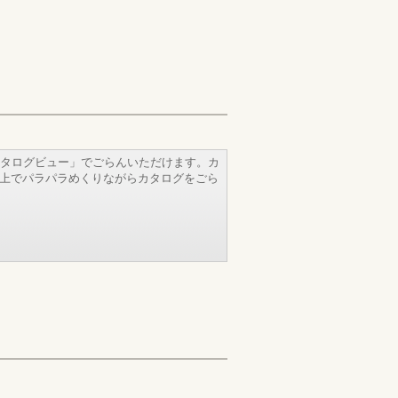
タログビュー」でごらんいただけます。カ
b上でパラパラめくりながらカタログをごら