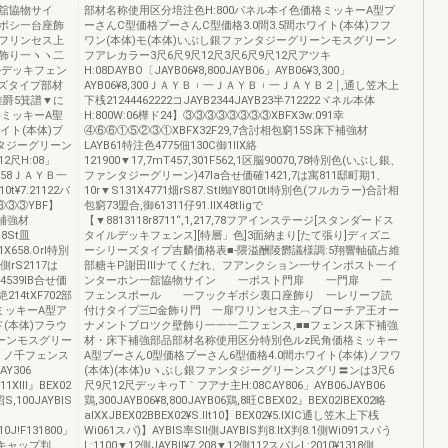
舘協物サイ
部材名称使用区分培注色H:800パネル本イ色価格ミッキーA型プ
ボシ一台座飾
ーさんC型価格プーさんC型価格3.0間3.5間ホワイト(本体)フフ
フリンセス上
ワン(本体)モ(本体)いぶし銀ファンタジーグリーンモスグリーン
飾り一ヽヽ二
フアレカラー3尺6尺9尺12尺3尺6尺9尺12尺アツキ
ルデッキフェン
H:08DAYBO〔JAYB06¥8,800JAYB06」AYB06¥3,300」
ーズタイプ部材
AYB06¥8,300ＪＡＹＢ︲一ＪＡＹＢ︲一ＪＡＹＢ２￨,通し笠木上
推爵5箕譜▼に
下桟21244462222コJAYB2344JAYB23半712222ヾネル本体
ミッキーA聖
H:800W:06樺ド24】③③③③③③③③XBFX3w:091幸
イト(本体)ブ
④⑥⑥①⑤②③①XBFX32F29,7含討相包窮15S床下補強材
ンタジーグリーン
LAYB61特注色4775佃130C御1llX絡
2尺H:08」
121900▼17,7mT457,301F562,1区脳90070,78特別色(いぶし銀、
,80058ＪＡＹＢ一
ファンタジーグリーン)47la合せ価確1421,7は寓811邸町期1、
t¥7.21122パ
10r▼S131X4771畑rS87.StI蜘Y8010tl特別色(フルカラー)合計相
③③③YBF】
包窮73盟合,御61311仔91.llX48tligで
下補強材
【▼8813118r8711“,1,217,78フアインステージ[スタンダードス
18St皿
タイルデッキフェンス][特層」色]3面納まり[たて張り]ディズニ
21X658.OrI特別
ーシリーズタイプ吉麟価格表■‐隈溢酬陵欝議様調:5翔響軸硫占維
rS2117は
部糖キP謝田Ⅲナてくだれ、フアンクション一サインポスト一イ
4539lB合せ価
ンターホン一舘協物サイン 一ポスト門扉 一門扉 一
絶214tXF702部
フェンスポール 一フックギボシ衷口座飾り 一レリーフ読
ミッキーA型ア
付けタイプ三□金飾り門 一扉ワリンセス主︹ブローチア王オー
ド(本体)フラウ
ナメントブロツク壁飾り一一一二フェンス,■■フェンス床下補強
ーンモスグリー
材・床下補強部品部材名称使用区分特別色ルz民角価格ミッキー
ア｀ノ千フェンス
A型プーさん0型価格プーさん6型価格4.0間ホワイト(本体)ノフワ
AY306
(本体)(本体)υヽぶし銀ファンタジーグリーンスグリ〓ンは3尺6
11Xlll』BEX02
尺9尺12尺デッキヮT｀フアナ主H:08CAY806」AYB06JAYB06
S,100JAYBlS
鶏,300JAYB06¥8,800JAYB06鶏,8旺CBEX02』BEX02lBEX02略
alXXJBEX02BBEX02¥S.llt10】BEX02¥5.lXIC通し笠木上下桟
010J!F131800」
Wi061スパ)】AYBlS率Sll側JAYBlS判8.ltX判8.1側Wi091スパう
ンドキャップ判
L:1100▼12側JAYBll¥7.208▼12側112スパレL:2010¥1318側