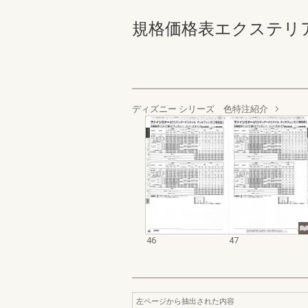
規格価格表エクステリア編_2
ディズニー シリーズ 色特注紹介
46
47
左ページから抽出された内容