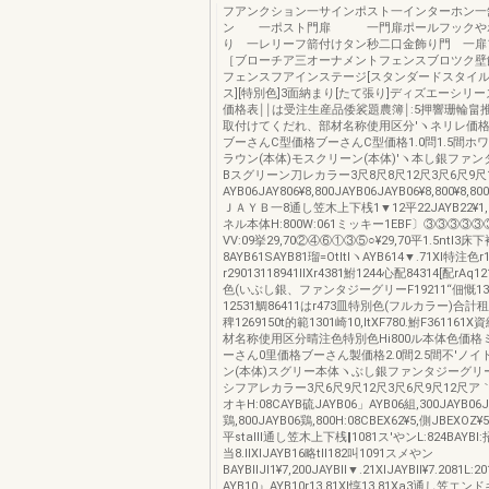
フアンクション一サインポスト一インターホン一
ン 一ポスト門扉 一門扉ポールフックや
り 一レリーフ箭付けタン秒二口金飾り門 一扉
［ブローチア三オーナメントフェンスブロツク壁
フェンスフアインステージ[スタンダードスタイ
ス][特別色]3面納まり[たて張り]ディズエーシリ
価格表￨￨は受注生産品倭裟題農簿￨:5押響珊輪畠
取付けてくだれ、部材名称使用区分′ヽネリレ価格
ブーさんC型価格ブーさんC型価格1.0問1.5間ホワ
ラウン(本体)モスクリーン(本体)′ヽ本し銀ファ
Bスグリーン刀レカラー3尺8尺8尺12尺3尺6尺9尺1
AYB06JAY806¥8,800JAYB06JAYB06¥8,800¥8
ＪＡＹＢ一8通し笠木上下桟1▼12平22JAYB22¥1,10
ネル本体H:800W:061ミッキー1EBF〕③③③③③
VV:09挙29,70②④⑥①③⑤○¥29,70平1.5ntl3床
8AYB61SAYB81瑠=OtltlヽAYB614▼.71Xl特注色r
r29013118941llXr4381鮒1244心配84314[配rAq1
色(いぶし銀、ファンタジーグリーF19211“佃慨13側
12531鯛86411はr473皿特別色(フルカラー)合計租
稗1269150t的範1301崎10,ltXF780.鮒F361161X資
材名称使用区分晴注色特別色Hi800ル本体色価格
ーさん0里価格ブーさん製価格2.0間2.5間不'ノイ
ン(本体)スグリー本体ヽぶし銀ファンタジーグリ
シフアレカラー3尺6尺9尺12尺3尺6尺9尺12尺
オキH:08CAYB硫JAYB06」AYB06組,300JAYB06J
鶏,800JAYB06鶏,800H:08CBEX62¥5,側JBEXOZ¥5
平stalll通し笠木上下桟‖1081ス′やンL:824BAYBl:招
当8.llXlJAYB16略tll182叫1091スメやン
BAYBllJl1¥7,200JAYBll▼.21XlJAYBll¥7.2081L:2
AYB10』AYB10r13.81Xl惇13.81Xa3通し笠エ