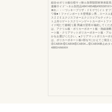
組合せポリカ板仕様サィ昧ル加章額部材単体延長
連糠サイド′ヽネル別売品48414854鶴4905581ll
〓れ︲︲︺づッキ一ブリザ︲ドＥゲウ￨イト:すフ
ワ養■！ファインポートＲ壁甥多シ秀，スースエ
スＺＺＥエクジスフオーエクジスＵアルティナシ
ト上吊りゲートスクリーンゲートカーポートファ
イドR[たて連棟]う翼:男繍ガ翌塔ギ魂絶してくだ
は、アクリル板・ポリカーボネート板・熱線遊断
ート板・クリアマットポリカーボネート板・アル
かをお選びください。●クリアマットポリカーボ
は、ポリカーボネート板○部をYにかえてご発注
④CAB04-⑫CAB04⑥CAB04→⑫CAB04車止め
488SHiNttKH