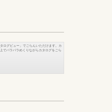
タログビュー」でごらんいただけます。カ
b上でパラパラめくりながらカタログをごら