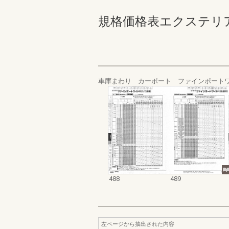
規格価格表エクステリア編_20
車庫まわり カーポート ファインポートワ
488
489
左ページから抽出された内容