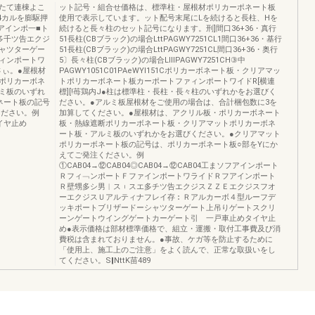
たて連棟よこ
ット記号・組合せ価格は、標準柱・屋根材ポリカーポネート板
l14カルを膨駆押
使用で表示しています。ット配号末尾にLを続けると長柱、Hを
アインポ一■ト
続けると長々柱のセット記号になります。刑]間口36+36・真行
多千ツ告エクジ
51長柱(CBブラック)の場合LttPAGWY7251CL1間口36+36・基行
ャツターゲー
51長柱(CBブラック)の場合LttPAGWY7251CL間口36+36・奥行
ィンポートワ
5〕長々柱(CBブラック)の場合LⅢPAGWY7251CH③中
さぃ。●屋根材
PAGWY1051C01PAeWYl151Cポリカーボネート板・クリアマッ
ポリカーボネ
トポリカーボネート板カーポートファィンポートワイドR[横連
ミ板のいずれ
標][!苺鶏内J●柱は標準柱・長柱・長々柱のいずれかをお選びく
ネート板の記号
ださい。●アルミ板屋根材をご使用の場合は、合計梱包数に3を
ください。例
加算してください。●屋根材は、アクリル板・ポリカーボネート
タイヤ止め
板・熱線遮断ポリカーボネート板・クリアマットポリカーボネ
ート板・アルミ板のいずれかをお選びください。●クリアマット
ポリカーボネート板の記号は、ポリカーボネート板○部をYにか
えてご発注ください。例
①CAB04→⑫CAB04◎CAB04→⑫CAB04工まソフアインポート
Ｒフィ﹁ンポートＦファインポートワライドＲフアインポート
Ｒ壁甥多シ男︱ス︲スエ多チツ告エクジスＺＺＥエクジスフオ
ーエクジスＵアルティナフレイ存︰Ｒアルカーボ４型ルーフデ
ッキポートブリザードーシャツターゲート上吊りゲートスクリ
ーンゲートウイングゲートカーゲート引 一戸車止めタイヤ止
め●表示価格は部材標準価格で、組立・運搬・取付工事費及び消
費税は含まれておりません。●事故、ケガ等を防止するために
「使用上、施工上のご注意」をよく読んで、正常な取扱いをし
てください。S‖NttK苗489