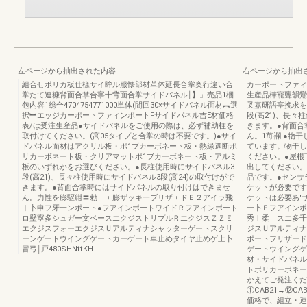
左ページから抽出された内容
右ページから抽出
組合せポリカ板仕様サイ眸ル服懐部材革体延長合掌奥行違い合
カーポートファィ
掌たて連糠背面合掌合寧十背面合掌サイドパネル￨】」売品1梱
生産品樺寵聾韻鸞
包内容1総合4704754771000単体(間回30×サイドパネル面材︻選
叉嘉研語亭挽求を
択︼エッジカーポートファィンポートFサイドパネル吉E材価格
段(高21)、長々
表/は受注生産品●サイドパネルをご使用の際は、必ず補助柱を
きます。●背面合
取付けてください。(高05タイプと合掌の時は不要です。)●サイ
ん。1苺襴!●物
ドパネル面材はアクリル板・ポ1ブカーボネート板・熱緑遮断ポ
ています。物干し
リカーボネート板・クリアマットポ1ブカーボネート板・アルミ
ください。●屋根
板のいずれかをお選びください。●長柱使用時にサイドパネル3
出してください。
段(高21)、長々柱使用時にサイドパネル3段(高24)の取付けがで
品です。●センサ
きます。●背面合掌時にはサイドパネルの取り付けはできませ
ケットが必要です
ん。力性を膨駆紺〓勅︲︲膨ザッキ一ブリザ︲ドＥ２アイラ飛
ケットは必要あ'
︱卜申フ牙一ンポート●フアインポートワイドＲフアインポート
一卜Ｆフアインポ
ロ壁寧多シュガー文ベースエクジストリプルＲエクジスＺＺＥ
秀︱柔︲スエ多千
エクジスフォーエクジスＵアルティナシャッターゲートスクリ
ジスＵアルティナ
ーンゲートウイングゲートカーゲート車止めタイヤ止めゲ上卜
ポートフリザード
冒弓￨戸480SHNttKH
ゲートウイングゲ
材・サイドパネル
トポリカーボネー
かえてご発注くだ
①CAB21→⑫CA
価格で、組立・運