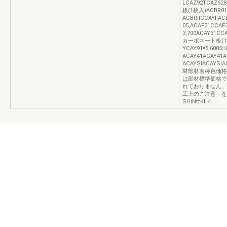
LCAZ92TCAZ9
板(1枚入)ACBR01
ACBRllCCAYll
05,ACAF31CCAF
3,700ACAY31C
カーボネート板(1枚
YCAY91¥5,6
ACAY41ACAY41A
ACAYSlACAYSl
材部材名称色価格
は部材標準価格で
れておりません。
工上のご注意」を
SHiNttKH4