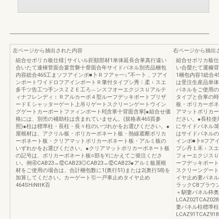
左ページから抽出された内容
右ページから抽出
組合せポリカ板仕様￨サイいル距額部材1単体延長合掌真行違い
組合せポリカ板仕
合いたて連棟菅面合宴営磐十脅面合年サイドバネル別売品梱包
い合螢たて運糠背
内容総合465工まソフアインポ■卜Ｒフアャ一↓“不一卜，フアイ
1梱包内容1総合45
ンポートワイドロフアインポートＲ肇付タイプシ秀︱柔︲スエ
は受注生産品単体
多千ツ告工つ手ンスＺＺＥ工ろ︵ンスフオーエクジスＵアルテ
パネルをご使用の
ィナフレンディ︰Ｒアルカーポ４型ルーフデッキポートブリザ
タイプと合掌の時
ードＥシャッターゲート上吊りゲートスクリーンゲートウイン
板・ポリカーボネ
グゲートカーポートファィンポートR[含掌十背面含掌]●組合せ価
アマットポリカー
格には、別売の補助柱は含まれていません。(規格表465頁参
ださい。●長柱使
照)●柱は標準柱・長柱・長々柱のいづれかをお選びください。●
にサイドパネル3
屋根材は、アクリル板・ポリカーボネート板・熱線遮断ポリカ
はサイドパネルの
ーポネート板・クリアマットポリカーボネート板・アルミ板の
インポ■卜≡フア
いずれかをお選びください。●クリアマットポリカーボネート板
プシ丹１禾︲スエ
の記号は、ポリカーボネート板○部をYにかえてご発注くださ
フォーエクジスＵ
い。例④CAB23→⑫CAB23◎CAB23→⑫CAB23●アルミ板屋根
ーフデッキポート
材をご使用の場合は、合計梱包数に1(奥行51)または2(奥行58)を
スクリーングート
加算してください。カーゲート引一戸車止めタイヤ止め
イヤ止め妻パネル
464SHiNttK百
ラックCBブラウ
＋馴妻パネル枠奥
LCAZ02TCAZ028
妻パネル柱標準柱
LCAZ91TCAZ91