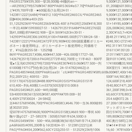
PAGRS275t¥339,300一挙28,000報‐44撤的an一
9,000¥121,500¥
―AR2959(2799)5768¥347.800*PA6RS365r¥aS7.70[*PA6RSanS
01,200確601300
ど¥439,700平t章・■600延長(1台用)24-51・
9,000¥127,000¥1
14238112221)6484)*PA¥312.100)*PAGRE246SCIL*PAGRE2465
9,000¥127,000¥1
回‖¥404,000¥ia403‐255-
9,000¥130,300
51,1252923691*PAGRE2565H¥326.400'ネPAGR巳256E¥418,300
51+14Y85,600¥1
一半23,400¥159930027-51・1426791251916484*PAGRE2765回
226,000¥242,30
鶏41,00咽)求PA¥432.908一妥H.5tltl¥162t3m30-51・
2,30C¥163,7∝¥24
142959*PAGRE306ヨ¥393,lt100+PA¥485.000判77130tl24--58・
路48.2111¥92,31
14238112221)*PAGRE2472平370,900¥432.00tl隷親遷断ポリカー
¥248,30Cr27214
ボネート板使用時は、ポリカーボネート板使用時と同価格で
¥92.3111¥1731
す。¥16品側255-58・12529修
01611C¥135120〔
8691*PAGRE2S7,¥386,400¥447,508一¥26.000挙17727--58。
213111¥87120C
142679(2519)7200ネPAGRE2772半402,700常ヒ11半463・800平
鶏91011C¥95,10
電●1玉沌Ю2959(2799)7200)*PAGRE307¥4SSi360¥577.500一判
1741800機33,900
61000格1971C門0合単(2台用)24・24--514782(4462))ネ
30X室行5〔¥69,0
PAGRG4851¥468,000*PA6RGaaSl「clL¥481*PAGRG4851¥589,600―
9,000¥87,400r1
判2,200Y23と400!55・255-
500F164,90C奥行5
5151170(4753)5052¥488.800*PAGROSlSl*PAGRG5151半
124,600F218,400
610,400―判6,400靱スm5370(5053)挙510.008ネ
侍40,80CF471,2
PAGRG54Sl¥631,600一¥49,000親
361,200F398,0∝¥
53r4005938(5613)5052¥587,400*PA¥709.008一対
60,60CF378,80C
4,400Y275f30024・24-584花
2S4.66[¥372.26〔r
2(446157681¥586,700)*PACRG4858CL¥646.700一当36.800竣8S
27.200r1381
述30255'255-
マットポリカーボ
5[507814757681¥600,9000*PAGRG5158□L¥669.900一導何.600
田行51¥70,700¥11
鞠ヤ溜gO27・27--585378〔5058)57681半634,500Dネ
189,800¥2521800
PAGRG545t¥594・500一¥56,000摘38(5618)57681辛714,2001承
40C奥行58司口3
pA6R660Sr¥395,200率を16!2D824--51・512381(2221))米
51■14▼8160〔¥13
PAG)*PAG¥454,200¥562,60CY232j255-51・512529(2369)1006
16,60〔¥781600r1