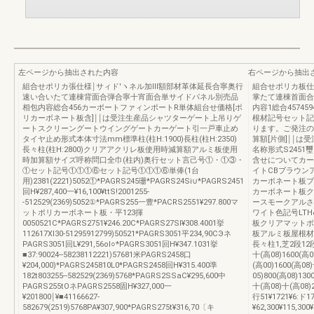
左ページから抽出された内容
右ページから抽出
組合せポリカ張仕様￨サィド′ヽネル加Ⅲ額部材革体延長合寧奥行
組合せポリカ板仕
速い合いたて連棟背面合弾合寧十宵面合単サイドパネル別売品
掌たて連棟首面合
相包内容総合456カーポートファィンポートR単体組台せ価格[ポ
内容1総合45745
リカーボネート板含]￨￨は受注生産品シャツターゲート上吊りゲ
根材記号セット記
ートスクリーングートウイングゲートカーゲート引一戸車止め
ります。ご発注の
タイヤ止め形式本体寸法mm標準柱(柱H:1900)長柱(柱H:2350)
算額[片側]￨￨は
長々柱(柱H:2800)クリアアクリレ板使用時減算額アルミ板使用
名称形式S2451
時加算額サイズ呼称問口全巾(柱内)奥行セット言己号①・①③・
含せについてカー
①セット記号①①①⑥セット記号①①①⑥単俸(1台
イトCBブラウン
用)2381(2221)5052①*PAGRS245珊*PAGRS24Si∪*PAGRS2451
カーボネート板ブ
回H¥287,400一¥16,100¥ttS!2001255-
カーボネート板ク
-512529(2369)5052①*PAGRS255一豊*PACRS2551¥297.800マ
ースモークアルさ
ットポリカーボネート板・平123揮
ワイト色記号LT
0050521C*PAGRS2751¥246.20C*PAGRS27Sl¥308.4001挙
板クリアマットポ
112617Xl30-51295912799)50521*PAGRS3051平234,90CЭネ
板アルミ板屋根材
PAGRS3051回L¥291,56ol○*PAGRS3051回H¥347.1031挙
長々柱1,芝2段12段
■37:90024--58238112221)57681米PAGRS2458口
十(高08)1600(高0
¥204,000)*PAGRS245810L0*PAGRS2458回H¥315.400準
(高00)1600(高08
182t803255--582529(2369)5768*PAGRS2SSaC¥295,600中
05)800(高08)130
PAGRS255tOネPAGRS2558固H¥327,000一
十(高08)十(高08
¥201800￨¥■41166627-
行51¥1721¥6:ド1
582679(2519)5768PA¥307,900*PAGRS275t¥316,70〔キ
¥62,300¥115,30