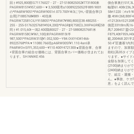
回ト¥925,800部G71176027・27・27-5180825052¥7731800来
側合掌奥行51F,3L30
PAGRW8151¥957,600一▼3,500環湾α10089225052半889.9001
軸塑61.408r236,
の*PA6RW9051*PAGRW9051rl.073.700Y4t3に'(Hい背面合寧(3
58rt1220〔rts9.9
台用)71885768¥889・403)来
撤.4tWr268,80tF
PAGRW72581CILY9158051*PAGRW7¥980,800沼38.480255・
rl1212tXrlS212
255・255-51763257681¥924,200)*PAGR‖何758日LЭⅢPAGR昭58
側思331t8m馬16‐
同ト¥1.015,60t一鴻2.400鶏80027・27・27-58808257681米
馬7.208457.盟r
PAGRW8158CI¥961,100)米PAGRW815t半
F879,40tF959J
987,5001*PAGRW315[¥1.052,500一Y84.OtXY4341466‐
範,200468.201半
89225768*PA▼11080.766培pA6RW00Sf¥1.110.4anl承
50.4“匠書慕1
PA6RWOnSFFl,353,600一¥110.400Y4721300‐●背面合掌、合掌
ますので、加算額
+背面合掌の組合せ価格には、背面合掌カバー価格が含まれてお
助柱(高05タイ
ります。SH:NNIKE:456
ります。●サイド
金額を加算してく
(2100)納まり
(2400)納まりが
で、組立・運搬・
ん。●事故、ケガ
意」をよく読んで