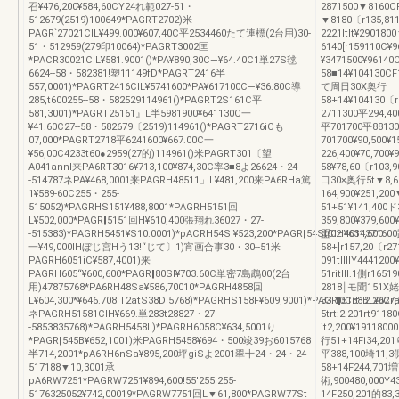
召¥476,200¥584,60CY24れ範027-51・
2871500▼8160C
512679(2519)100649*PAGRT2702)米
▼8180〔r135,811
PAGR`27021CIL¥499.000¥607,40C平2534460たて連標(2台用)30-
2221ltlt¥29018
51・512959(279印10064)*PAGRT3002匡
6140[r159110C¥9
*PACR30021CIL¥581.9001()*PA¥890,30C―¥64.40C1単27S毬
¥3471500¥9614
6624--58・582381!塑11149fD*PAGRT2416半
58■14¥104130CF
557,0001)*PAGRT2416CIL¥5741600*PA¥617100C―¥36.80C導
て周日30X奥行
285,t600255--58・582529114961()*PAGRT2S161C平
58+14¥104130〔r
581,3001)*PAGRT25161』L半5981900¥641130C一
2711300平294,40
¥41.60C27‐-58・582679〔2519)114961()*PAGRT2716iCも
平701700平88130
07,000*PAGRT2718平6241600¥667.00C一
701700¥90,500¥1
¥56,00C4233t60●2959(27的)114961()米PAGRT301〔望
226,400¥70,700
A041annl来PA6RT3016¥713,100¥874,30C率3■8よ26624・24-
58¥78,60〔r103,9
-514787ネPA¥468,0001来PAGRH48511」L¥481,200来PA6RHa篤
口30×奥行5t▼8,600
1¥589‐60C255・255-
164,900¥251,2
515052)*PAGRHS151¥488,8001*PAGRH5151回
51+51¥141,400ド
L¥502,000*PAGR‖5151回H¥610,400張翔れ36027・27-
359,800¥379,60
-515383)*PAGRH5451¥S10.0001)*pACRH54Sl¥523,200*PAGR‖54SlCIH¥631,600
盟02.401437160
一¥49,000IHぼじ宮Hう13!“じて〕1)宵画合事30・30--51米
58+]r157,20〔r2
PAGRH6051iC¥587,4001)来
091tllllY4441
PAGRH605“¥600,600*PAGR‖80Sl¥703.60C単密7島鵡00(2台
51ritlll.1側r16
用)47875768*PA6RH48Sa¥586,70010*PAGRH4858回
2818￨モ聞151X姥9
L¥604,300*¥646.708IT2atS38DI5768)*PAGRHS158F¥609,9001)*PAGR‖5158BL¥627,
33.10Crt12.20
ネPAGRH51581CIH¥669.単283t28827・27-
5trt:2.201rt911
-5853835768)*PAGRH5458L)*PAGRH6058C¥634,5001り
it2,200¥191180
*PAGR‖545B¥652,1001)米PAGRH5458¥694・500竣39お6015768
行51+14Fi34,20
半714,2001*pA6RH6nSa¥895,200坪giSよ2001翠十24・24・24-
平388,100埼11,3
517188▼10,3001承
58+14F244,701増
pA6RW7251*PAGRW7251¥894,600!55'255'255-
術,900480,000Y
5176325052¥742,00019*PAGRW7751回L▼61,800*PAGRW77St
14F250,201的83,