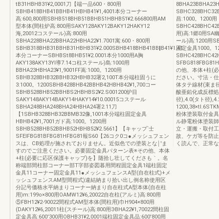
tB31HBHB31¥2,0001刀【端一品600・800用
8BHA23BBHA23
SBHB418BHB41BBHB41HBHB41¥1,4001本分コーナー
SBHC328BHC3
高:600,800用SBHB518BHB51BBHB51HBHB51¥2.666800用AM
昌:1000。1200用
型本体(間柱炉高:800用SAKY128AKY12BAKY12HAKY12
SBHC428BHC42
海,20012コステール)高:800用
用)高:1郷0用SA幽4
SBHA228BHA22BBHA22HBHA22¥1.7001寓:600・800用
ール)高:1200用SB
SBHB318BHB31BBHB31HBHB31¥2.000SBHB418BHB41BB‖B41¥1.41
固定金具1000。120
本分コーナーSBHBSt8BHB51¥2.0001本分1000用A胸
SBHC428BHC4
AKY138AKY13Yl導7.14コ柱ステール)島:1000用
SFBG818FBG8
BBHA23HBHA23¥1,9001FF嵩:1000。1200用
の他、本体+柱(
SBHB328BHB32BBHB32HBHB32署2,100T本分端柱固うに
ださい。寸法・仕
3:1000。1200SBHB428BHB42BBHB42HBHB42¥1,700コー
体タテ線材(束ま径),
SBHB528BHB52BBHBS2HBHBS2¥2.S001200炉目
酸亜鉛化成反標処
SAKY148AKY14BAKY14HAKY14¥10.00015コステール
径),4.0(タト径),
SBHA248BHA248BHA24HBHA24署2.11刀
1200,38×tl
【1SBHB328BHB32BBMB32像,1001本分端柱固定金具
粉体塗装取付金具
HBHB42¥1,7001ガド高:1000。1200用
ル静電粉体塗装師N
SBHB528BHB52BBHB52HBHB52¥2.5661】【キャップ`士
立・運搬・取付工
SFEIFBG81BFBG81HFBG81報S60【26コク0コ●メッシュフェン
故、ケガ等を防止
スは、CB処理が施されておりません。近似色での塗装とな￨′ま
く読んで、正常な
すのでご注意ください。必要固定金具パターン表※その他、本体
+柱(必要に応区保護キャップ)を】随拾し壮してくださも｀。名
称端部間柱部コーナー部T字部姿図暮用間程固定金具1端柱固定
金具11コーナー固定金具11●メッシュフェンスA型(自在柱式)+メ
ッシュフェンスAM型間程式)違結納まり拾い出し例名称使用区
分記号価格水平納まりコーナー納まり自在柱式A型本体(自在柱
用)m:199o×800用OAMW12¥6,20022自在柱(アルミ)高:800用
⑤FBH12¥2‐90022間程式AM型本体(間柱用)巾H904×800用
(DAKY12¥6,20011柱(スチール)高:800用ЭBHA22¥1,70022間柱固
定金具高:600'300用OBHB31¥2,0001端柱固定金具品:600'800用