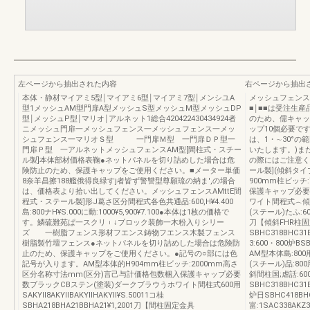
左ページから抽出された内容
右ページから抽出
本体・静材マイアミ5型￨マイアミ6型￨マイアミ7型￨メンシユA
メッシュフェンス
型1メッシュAM型門扉A型メッシュS型メッシュM型メッシュDP
■￨■■は受注生
型￨メッシュP型￨マリオ￨アルネット1総合420422430434924者
のため、儒キャッ
ニメッシュ門扉一メッシュフェンス一メッシュフェンス一メッ
ップ10個必要で
シュフェンス一マリオＳ型 一門扉Ｍ型 一門扉ＤＰ型一
は、1・∼30°
門扉Ｐ型 一アルネットメッシュフェンスAM型[間柱式・スチー
いたします。)ま
ル製]本体部材価格表鞠●ネットパネルを切り詰めした場合は危
の際にはご注意く
険防止のため、保護キャップをご使用ください。■メーター単価
ール製](傾斜タイ
8奈羊昌擦188艦俄得良緑すj者皆ず警讐型尊願琉の納ま',の場合
900mm柱ビッ
は、価格表より拾い出してください。メッシュフェンスAMttE間
保護キャップ必要
程式・ステール製]形J葛さ区分間程式各色共通品:600,H¥4.400
ワイト間程式︵傾斜タ
島:800ナH¥S.000に動:1000¥5,900¥7.100●本体は1枚の価格で
(ステール)たふ:600
す。鱗硫難苑ぱ一スクリ︲↓ブロック装飾一木粉入りシリー
刀【傾斜FHR柱固定
ズ 一樹脂フェンス形材フエンス鋳物フエンス木製フェンス
SBHC318BHC3
樹脂製竹壇フェンス●ネットパネルを切り詰めした場合は危険防
3:600・800炉BSB
止のため、保護キャップをご使用ください。●記号の○部には色
AM型本体島:800用S
記号が入ります。AM型本体的H904mm柱ビッチ:2000mm高さ
(スチール)品:800用
区分名称寸法mm(区分)言己与計価格包数梱入保護キャップ必要
斜間柱国;虐話:600
数ブラックCBステン(塗装)ダークブラウうホワイト間柱式600用
SBHC318BHC31
SAKYll8AKYllBAKYllHAKYll¥S.50011コ桂
炉日SBHC418BHC
SBHA218BHA21BBHA21¥1,2001刀【間柱固定金具
富:1SAC338AK