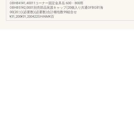
OBHB41¥1,40011コーナー固定金具岳:600・800用
OBHB51¥2,0001別売部品呆護キャップ(20個入り共通OFBG81海
00(20コ)(必要数)(必要数)合計梱包数99組合せ
¥31,200¥31,200422SHiNMK百