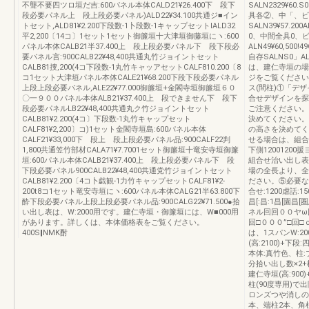
不聾不要四ツロ垣だ吉:600パネル本体CALD21¥26.400下 段下
SALN2329¥60.
段必要パネル上 段上段必要パネル)ALD22¥34.100共通ジ■イン
具各②、中「、ビ
トセット,ALD81¥2.200下段数-1卜段数-1キャップセットIALD32
SALN39¥57.20
平2,200〔14コ〕1セット1セット御簾垣十大津垣御藤垣にヽ:600
0、中間全具0、ビ
パネル本体CALB21半37.400上 段上段必要パネル下 段下段必
ALN49¥60,50
要パネル言:900CALB22¥48,400共通丸竹ジョイントセット
自存SALNS0」ALN
CALB81捜,200(4コ下段数-1丸竹キャッアセットCALF810.200〔8
は、建仁寺垣の場
コ1セット大津垣パネル本体CALE21¥68.200下段下段必要パネル
ジをご覧ください
上段上段必要パネル,ALE22¥77.000御簾垣+金閣寺垣御簾垣６０
ス(間柱)①「デ
〇一９００パネル本体ALB21¥37.400上 段できません下 段下
合せデザインを探
段必要パネルLB22¥48,400共通丸ク竹ジョイントセット
ご注意ください。
CALB81¥2.200(4コ〕下段数-1丸竹キャップセット
決めてください。
CALF81¥2,200〕コ)1セット金閣寺垣島:600パネル本体
の高さを決めてく
CALF21¥33,000下 段上 段上段必要パネル品:900CALF22判
せる場合は、組合せ
1,800共通笠竹部材CALA71¥7.7001セット御簾垣十竜安寺垣御簾
下側1200120
垣:600パネル本体CALB21¥37.400上 段上段必要パネル下 段
組合せ治い出し表
下段必要パネル900CALB22¥48,400共通党竹ジョイントセット
場の全長より、全
CALB81¥2.200〔4コ卜戯観-1力竹キャップセットCALF81¥2‐
ださい。⑤必要な
200t8コ1セット竜安寺垣にヽ:600パネル本体CALG21半63.800下
合せ:1200虐話:1
酔下段必要パネル上段上段必要パネル品:900CALG22¥71.500●拾
昌[:昌:1昌[園昌[圏
い出し表は、W:2000用です。建仁寺垣・御簾垣には、W■000用
ネル回回００ヤω
があります。詳しくは、本体価格表をご覧ください。
回□０００”□回
400S‖NMK酎
は、1スパンW:2
(高:2100)+下段
本体:真竹色、柱
分拾い出し数×2+
建仁寺垣(高:900
柱(90度専用)で
ロンズつや消しの
本、端柱2本、角