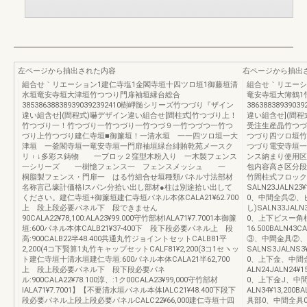
左ページから抽出された内容
右ページから抽出
組合せ｀リエーション1建仁寺塩1金閣寺垣十四ツロ垣1御藤垣清
組合せ｀リエーシ
水垣竜安寺垣大津垣竹つつり門扉袖垣縁台総合
竜安寺垣大簿鶴1
385386388389390392392410樹岬髄シリーズ竹つづり『ザイン
3863883893
違い組含せ](間程式)嚇デザイン違い組合せ[間柱式]竹つづり上！
違い組含せ](間程
竹つづり一！竹つづり一竹つづり一竹つづ９一竹つづつ一竹つ
受注生産晶竹つづ
づり上竹つづり建仁寺垣■御簾垣！一清水垣 一一四ツロ垣一大
つづり四ツロ垣竹
津垣 一釜閣寺垣一竜安寺垣一門扉袖垣緑台緋賄乾苑メ一スク
つづり電安寺垣一
リ︲↓多彩ス鋳物 一ブロッ２窪型木粉入り 一木製フェンス
ンス納まり使用区
一シリーズ 一樹憶フェンス一 フェンスメッシュ 一
包内容高さ区分段
桐脂製フェンス・門扉一 はる竹組合せ垣種類パネル寸法部材
竹間柱式フロック納
名称言己壕計価格lスパン分拾い出し部材●柱は別途拾い出して
SALN23JALN23
ください。建仁寺垣+御簾垣建仁寺垣パネル本体CALA21¥62.700
0、中間全呉②、
上 段上段必要パネル下 段できません
し)SALN33JALN
90CALA22¥78,100:ALA23¥99.000守竹部材IALA71¥7.7001本御簾
0、上下ビスー角柱(
垣:600パネル本体CALB21¥37‐400下 段下段必要パネル上 段
16.500BALN4
高:900CALB22半48.400共通丸竹ジョイントセットCALB81平
③、中間金具②、
2,200(4コ下賢算1丸竹キャップセットCALF81¥2,200(3コ1セヽッ
SALNS3JALNS3
ト建仁寺垣十清水垣建仁寺垣:600パネル本体CALA21半62,700
0、上下金、中間
上 段上段必要パネル下 段下段必要パネ
ALN24JALN24¥
ル:900CALA22¥78.100淳、:1ク00CALA23¥99,000守竹部材
0、上下金J、中
IALA71¥7.7001】【不要清水垣パネル本体IALC21¥48.400下段下
ALN34¥13,200
段必要パネル上段上段必要パネルCALC22¥66,000建仁寺垣十四
具部0、中間全具