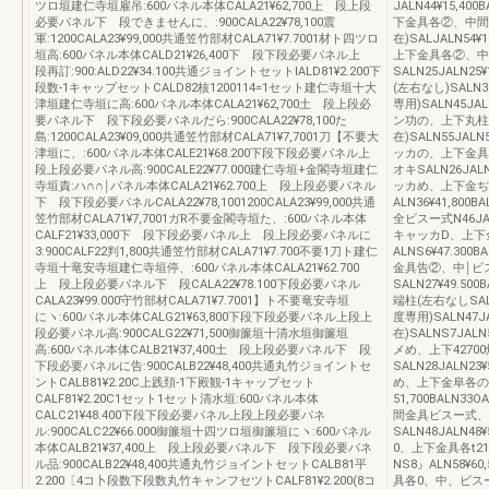
ツロ垣建仁寺垣雇吊:600パネル本体CALA21¥62,700上 段上段
JALN44¥15,40
必要パネル下 段できませんに、:900CALA22¥78,100震
下金具各②、中間
軍:1200CALA23¥99,000共通笠竹部材CALA71¥7.7001材ト四ツロ
在)SALJALN54¥
垣高:600パネル本体CALD21¥26,400下 段下段必要パネル上
上下金具各②、中
段再訂:900:ALD22¥34.100共通ジョイントセットIALD81¥2.200下
SALN25JALN25
段数-1キャップセットCALD82核1200114=1セット建仁寺垣十大
(左右なし)SALN35
津垣建仁寺垣に高:600パネル本体CALA21¥62,700土 段上段必
専用)SALN45JAL
要パネル下 段下段必要パネルだら:900CALA22¥78,100た
ン功の、上下丸柱
島:1200CALA23¥09,000共通笠竹部材CALA71¥7,7001刀【不要大
在)SALN55JALN
津垣に、:600パネル本体CALE21¥68.200下段下段必要パネル上
ッカの、上下金具各
段上段必要パネル高:900CALE22¥77.000建仁寺垣+金閣寺垣建仁
オキSALN26JALN
寺垣責:ハ∩∩￨パネル本体CALA21¥62.700上 段上段必要パネル
ッカめ、上下金ぢ
下 段下段必要パネルCALA22¥78,1001200CALA23¥99,000共通
ALN36¥41,800
笠竹部材CALA71¥7,7001ガR不要金閣寺垣た、:600パネル本体
全ビスー式N46JALN
CALF21¥33,000下 段下段必要パネル上 段上段必要パネルに
キャッカD、上下
3:900CALF22判1,800共通笠竹部材CALA71¥7.700不要1刀ト建仁
ALNS6¥47.300
寺垣十竜安寺垣建仁寺垣停、:600パネル本体CALA21¥62.700
金具告②、中￨ビス
上 段上段必要パネル下 段CALA22¥78.100下段必要パネル
SALN27¥49.5
CALA23¥99.000守竹部材CALA71¥7.7001】ト不要竜安寺垣
端柱(左右なしSALN
にヽ:600パネル本体CALG21¥63,800下段下段必要パネル上段上
度専用)SALN47J
段必要パネル高:900CALG22¥71,500御簾垣十清水垣御簾垣
在)SALNS7JALN
高:600パネル本体CALB21¥37,400土 段上段必要パネル下 段
メめ、上下42700
下段必要パネルに告:900CALB22¥48,400共通丸竹ジョイントセ
SALN28JALN23
ントCALB81¥2.20C上践頚-1下殿観-1キャップセット
め、上下金阜各の、
CALF81¥2.20C1セット1セット清水垣:600パネル本体
51,700BALN3
CALC21¥48.400下段下段必要パネル上段上段必要パネ
間金具ビスー式、
ル:900CALC22¥66.000御簾垣十四ツロ垣御簾垣にヽ:600パネル
SALN48JALN48
本体CALB21¥37,400上 段上段必要パネル下 段下段必要パネ
0、上下金具各t2
ル品:900CALB22¥48,400共通丸竹ジョイントセットCALB81平
NS8』ALN58¥60
2.200〔4コ卜段数下段数丸竹キャンフセツトCALF81¥2.200(8コ
具各0、中、ビスー