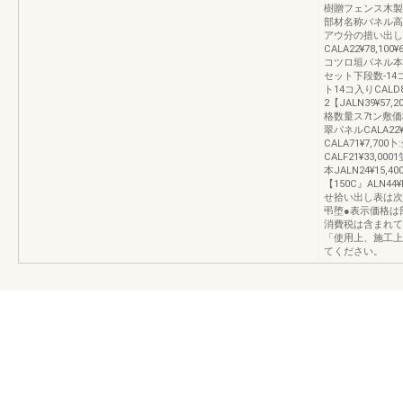
樹贈フェンス木製
部材名称パネル高
アウ分の措い出し
CALA22¥78,100¥
コツロ垣パネル本は
セット下段数-14コ
ト14コ入りCALD8
2【JALN39¥
格数量ス7tン敷
翠パネルCALA22¥
CALA71¥7,7
CALF21¥33,0
本JALN24¥15,4
【150C』ALN44
せ拾い出し表は次
弔堕●表示価格は
消費税は含まれて
「使用上、施工上
てください。