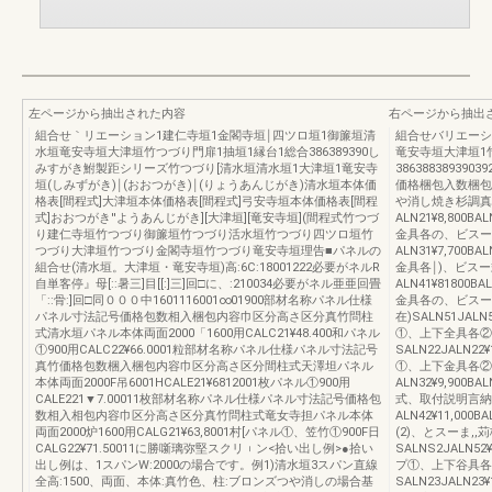
左ページから抽出された内容
右ページから抽出
組合せ｀リエーション1建仁寺垣1金閣寺垣￨四ツロ垣1御簾垣清
組合せバリエーシ
水垣竜安寺垣大津垣竹つづり門扉1抽垣1縁台1総合386389390し
竜安寺垣大津垣1
みすがき鮒製距シリーズ竹つづり[清水垣清水垣1大津垣1竜安寺
3863883893
垣(しみずがき)￨(おおつがき)￨(りょうあんじがき)清水垣本体価
価格梱包入数梱包
格表[間程式]大津垣本体価格表[間程式]弓安寺垣本体価格表[間程
や消し焼き杉調真竹
式]おおつがき''ようあんじがき][大津垣][竜安寺垣](間程式竹つづ
ALN21¥8,800
り建仁寺垣竹つづり御簾垣竹つづり活水垣竹つづり四ツロ垣竹
金具各の、ビスー式
つづり大津垣竹つづり金閣寺垣竹つづり竜安寺垣理告■パネルの
ALN31¥7,700B
組合せ(清水垣。大津垣・竜安寺垣)高:6C:18001222必要がネルR
金具各￨)、ビスー
自単客停』母[::暑三]目[[:]三]回□に、:210034必要がネル亜亜回畳
ALN41¥81800
「::骨:]回□同０００中1601116001∞01900部材名称パネル仕様
金具各の、ビスー
パネル寸法記号価格包数相入梱包内容巾区分高さ区分真竹問柱
在)SALN51JALN
式清水垣パネル本体両面2000「1600用CALC21¥48.400和パネル
①、上下全具各②
①900用CALC22¥66.0001粒部材名称パネル仕様パネル寸法記号
SALN22JALN22¥
真竹価格包数梱入梱包内容巾区分高さ区分間柱式天澤坦パネル
①、上下金具各②、
本体両面2000F吊6001HCALE21¥6812001枚パネル①900用
ALN32¥9,900
CALE221▼7.00011枚部材名称パネル仕様パネル寸法記号価格包
式、取付説明言納S
数相入相包内容巾区分高さ区分真竹問柱式竜女寺担パネル本体
ALN42¥11,000
両面2000炉1600用CALG21¥63,8001村[パネル①、笠竹①900F日
(2)、とスーま,,
CALG22¥71.50011に勝噺璃弥堅スクリ︲ン<拾い出し例>●拾い
SALNS2JALN52
出し例は、1スパンW:2000の場合です。例1)清水垣3スパン直線
プ①、上下谷具各の
全高:1500、両面、本体:真竹色、柱:ブロンズつや消しの場合基
SALN23JALN23