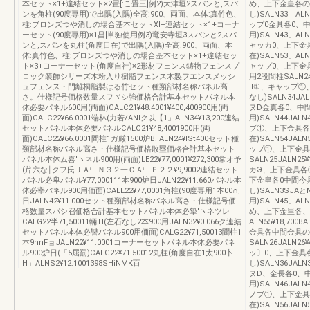
本セット×1+違結セット×2畳[:こ畳三]例2)大津垣2スパンと,スパ
め、上下金皇各の
ンを角柱(90度専用)で出隅(入隅)全高:900、両面、本体:真竹色、
し)SALN33」ALN3
柱:ブロンズつや消しの場合基本セットXl+連結セット×1+コーナ
ップ0金具各0、
ーセット(90度専用)×1昌[単独使用例3)竜安寺垣3スパンと2スパ
用)SALN43」ALN
ンと,スパンを丸柱(角度目在)で出隅(入隅)全高:900、両面、本
ャッカ0、上下金
体:真竹色、柱:ブロンズつや消しの場合基本セット×1+違結セッ
在)SALN53」ALN
ト×3+ヨーナーセット(角度自社)×2形材フェンス鋳物フェンスプ
ャップ0、上下金
ロック装飾シリーズ木粉入り樹脂フェンス木製フエンスメッシ
用2段間柱SALN24J
ュフェンス・門離桐脂製はる竹セット種類部材名称パネル高
ll①、キャップ
さ。仕様記号価格数量スフヾシ強価格合計基本セットパネル本
なし)SALN34JALN
体必要パネル600用(両面)CALC21¥48.4001¥400,400900用(両
ヌD金真各0、中
面)CALC22¥66.0001端林(力若/ANIク以【1」ALN34¥13,200連結
用)SALN44JALN
セットパネル本体必要パネルCALC21¥48,4001900用(両
ブ①、上下金具各
面)CALC22¥66.0001間柱1ガ厳1500炉B.lALN24¥lSt400セット種
在)SALN54JALN
類部材名称パネル高さ・仕様記号価格敗塁価格合計基本セット
ップ①、上下金具
パネル本体ム喜′ヽネル900用(両面)LE22¥77,0001¥272,300常オ予
SALN25JALN25
(芹六な￨クフ氏ＪＡ﹂Ｎ３２一ＣＡ﹂Ｅ２２¥9,9002連結セット
カЭ、上下金具各
パネル必卑パネル¥77,000111本900炉日JALN22¥11.660パネル本
下金皇各0中間今
体必宰バネル900用価面)CALE22¥77,0001角柱(90度専用1本00∩,
し)SALN3SJAとN
日JALN42¥11.000セット種類部材名称パネル高さ・仕様記号価
用)SALN45」AL
格数量スパシ召価格合計基本セットパネル本体必摯′ヽネツレ
め、上下金里各、中
CALG22半71,50011輛TI(左石なし2本900用JALN32¥0.066ク連結
ALN55¥18,700
セットパネル本体必讐バネル900用価面)CALG22¥71,50013聞柱1
金具各中間金具の、
本9nnFョJALN22¥11.0001コーナーセットパネル本体必要パネ
SALN26JALN26¥
ル900炉日(「5屈罰)CALG22¥71.50012丸柱(角度自在1太900卜
ッ〕0、上下金具
H」ALNS2¥12.1001398SHiNMK百
し)SALN36JALN
ヌD、金長各0、
用)SALN46JALN
ノブ①、上下金具
在)SALN56JALN