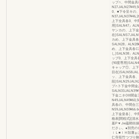
ップ∩、中間金具④
N27JALN27¥49
0、■下令呈キの
N37JALN37¥46
上下全具各0、中
用)SALN47』ALN
ヤンカの、上下金
在)SALNS7JALN
カめ、上下金具各F
SALN28」ALN28
め、上下金具各C
し)SALN38」ALN
ッブ0、上下全具
(90度専用)SALN48
キャッア①、上下
目在)SALN58JAL
ッ、上下金具各、中
段)SALN29JALN
プ∩卜下金中間金
SALN33JALN39
下金ニネOⅢ聞金三
N49JALN49¥60
具各の、中間合三
N59JALN59¥66
上下金皇各￨、中間
格表[間程式](清
墓P▼Jw蘊鞘街
ださぃ。●別売の
ｉＬ■ｌＨ殻灘ぉ
仁寺垣竹つづり御