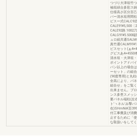
つづり大津垣竹つ
袖垣緑台多彩ス鋳
仕様高さ区分言己
バー清水垣用間柱式
ビスー式CALC9
CALE91¥5,5
CALE92路.10
CALG91¥5.50
ュロ経共通SALM8
真竹通CALM91¥
ビスセット(ぁ4×4
グビスあ4×4550
清水垣・大津垣・
ポイントアドバイ
パン以上の場合は
ーセット」の組合
(90度専用)と丸
全高により、パネ
組合せ」をご覧く
出来ません。ブ
ンス多杢スメッシ
要パネル端柱(左右
ト′ヽネル′み撃パ
在)SHmNiK百
付工事費及び消費
止するために「使
な取扱いをしてく