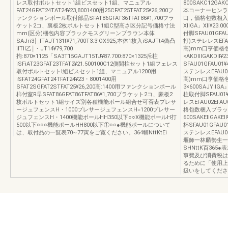
レス取付ボルトセット1組ビスセット1組、マニュアル
800SAKC12GAKC
FAT24GFAT24TAT24¥23,8001400用25CFAT25TFAT25¥26,200フ
本コーナーヒンラE
ァンクションポール取付部品SFAT86GFAT36TFAT86¥1,700フラ
口，価格包数相入ブ
ケット2コ、裏板2枚ポルトセット1組C型高さ区分記号価格寸法
XllGA」Xll¥23.
mm(区分)梱包内容ブラックモスグリーンブラウン本体
付脚SFAU01GFA
SAJri3￨_ITAJT131t¥71,700T3:3′OX925,本体1枚入iSAJTt4偽凸
打)ステレレスEFA
ilTll乙￨・JT14¥79,700
高)mm口亨価格
拘:870×1125「SA3T15GAJT15TJ¥87.700:870×1325斥柱
<AKDlllGAKDll
iSFiAT23GFAT23TFAT2¥21.500100C12側間柱セット1組フェレス
SFAU01GFAU
取付ポルトセットl組ビスセット1組、マニュアル1200用
ステンレスEFAU0
iSFAT24GFAT24TFAT24¥23・8001400用
高)mm口亨価格
SFAT2SGFAT2STFAT25¥26,200高:1400用ファンクションポール
3×600SAJYllGA
柿付室R早SFAT86GFAT86TFAT86¥1,700ブラケット2コ、豪板2
柱取付脚SFAU01
枚ボルトセット1組サイズ別各種機能ポール組合せ可否表プレサ
レスEFAU02EFA
ージュフェンスH・1000プレサージュフェンスH=1200プレサー
格包数梱入ブラッ
ジュフェンスH・1400機能ポールHH350以下○○X機能ポールH打
600SAKEllGAKEl
500以下○○○機能ポールHH800以下①○○●機能ポールについて
杯SFAU01GFAU
は、取付品の一覧表70∼77寅をご寛ください。364輔NttKtEi
ステンレスEFAU0
堰師一林麟勢生一
SHNttK百36
事費及び消費税は
るために「使用上
扱いをしてくださ