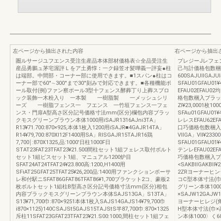
左ページから抽出された内容
右ページから抽出
圏ルサージユフエンス受注生産品本体部材価格表☆全品受注生
プレジーJレフェ
産品勇鵬ュ茅宅渥評Ｌをア土勇惇︰一ク録笠オ髪嘩義一評妄●柱
己与計価格包数梱
は端部。中間部・コーナー部に使用できます。■1スパン●柱はコ
600SAJUllGAJ
ーナー部で60°∼300°まで30°刻みで対応できます。■各種機能ポ
SFAU01GFAU0
ール取付(例)ファン察ポール3型十フェンス酵葬丁り上葬スブロ
EFAU02EFAU
ック装飾一木粉入り 一本製 一樹脂製 一メッシュシリ
格包数梱入ブラック
ーズ 一樹脂フェンス一 フエンス 一竹垣フェンス一フェ
Zl¥23,0001枚1
ンス・門扉A型高さ区分記号価格寸法mm(区分)欄包内容ブラッ
SFAu01GFAU0
クモスグリーンブラウン本体1000用iSAJR1316AJni3TA」
レレスEFAU62E
R13¥71.700:870×925,本体1枚入1200用iSAJR■4GAJR14TA」
口巧価格包数梱入ブ
R14¥79,700:870Xl12F1400用SA」RlSGAJR15TAJR16鶏
VllGA」Vll¥233
7,700￨:870X1325,品:1000'日柱1000F日
SFAU01GFAU0
STAT23FAT23TFAT23¥21.500間柱セット1組フェレス取付ボルト
テンレEFAU02E
セット1組ビスセット1組、マニュアル1200炉目
巧価格包数梱入ブ
SFAT24AT24TFAT24¥23.800高:1200,H1400用
<SAKBllGAKBll
SFiAT25GFAT25TFAT25¥26,200品:1400用ファンクションポーサ
2ZRヨーナーヒンジ
レ和付駅ニSFAT86GFAT86TFAT86¥1,700ブラケット2コ、豪板2
コC型本体寸法(
枚ボルトセット1組柱B型高さ区分記号価格寸法mm(区分)相包
グリーン本体1000〉く
内容ブラックモスグリーンブラウン本体SAJS13GA」S13TA」
×SAJW12GAJW1
S13¥71,700巾:870×9251本体1枚入SAJS14GAJS14¥79,700巾
ヨーナーヒレジ(角膚
i870×1125)140CSAJSt5GAJS15TAJStS半87,700巾:870×1325
H型本体寸法(巾
斥柱11SFAT23GFAT23TFAT23¥21.S00:1000,間柱セット1組フェ
ン本体1000〉く600