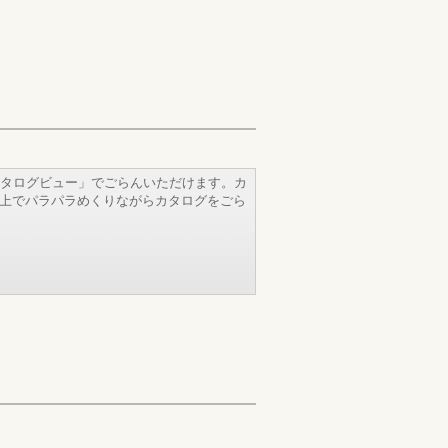
タログビュー」でごらんいただけます。カ
b上でパラパラめくりながらカタログをごら