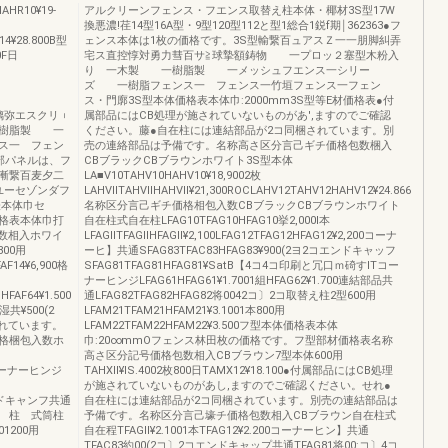
10¥19‐
アルクリーンフェンス・フエンス取替え柱本体・椰材3S型17W
換悪濃!荏14型16A型・9型120型112と型1総合1鋭f期￨362363●フ
14¥28.800B型
ェンス本体は1枚の価格です。3S型輸繋百ュアスＺ一一朋脚糾弄
0F日
宅ス直控惇対勇力彗百サ≧球摯額鋳物 一プロッ２塞型木粉入
り 一木製 一樹脂製 一メッシュフエンス一シリー
ズ 一樹脂フェンス一 フェンス一竹垣フェンス一フェン
ス・門廓3S型本体価格表本体巾:2000mm3S型等E材価格表●付
0緋晰璃弥エスクリ︲
属部品にはCB処理が施されていないものがあ',ますのでご確認
一樹脂製 一
ください。藤●自在柱には連結部品が2コ同梱されています。別
ス一 フェン
売の連絡部品は予備です。名称高さ区分言己ギチ価格包数梱入
部パネルは、フ
CBブラックCBブラウンホワイト3S型本体
漸繋百麦夕二
LA■V10TAHV10HAHV10¥18,9002枚
ユーセゾンダフ
LAHVllTAHVllHAHVll¥21,300ROCLAHV12TAHV12HAHV12¥24.866
表本体巾セ
名称区分言己ギチ価格相包入数CBブラックCBブラウンホワイト
価格表本体巾打
自在柱式自在柱LFAG10TFAG10HFAG10挙2,000l本
包数相入ホワイ
LFAGllTFAGllHFAGll¥2,100LFAG12TFAG12HFAG12¥2,200コーナ
800用
ーヒ】共通SFAG83TFAC83HFAG83¥900(2ヨ2コエンドキャッフ
AF14¥6,900格
SFAG81TFAG81HFAG81¥SatB【4コ4コ印刷と冗口ｍ碕すlTコー
ナーヒンジLFAG61HFAG61¥1.7001組HFAG62¥1.700連結部品共
HFAF64¥1.500
通LFAG82TFAG82HFAG82将0042コ〕2コ取替え柱2型600用
共¥500(2
LFAM21TFAM21HFAM21¥3.1001本800用
されています。
LFAM22TFAM22HFAM22¥3.500フ型本体価格表本体
格梱包入数ホ
巾:20∞mmOフェンス林田枚の価格です。フ型部材価格表名称
高さ区分記号価格包数相入CBブラウン7型本体600用
子付コーナーヒンジ
TAHXll¥lS.4002枚800日TAMX12¥18.100●付属部品にはCB処理
が施されていないものがあし,ますのでご確認ください。せれ●
00エンドキャンフ共通
自在柱には連結部品が2コ同梱されています。別売の連結部品は
コ間 柱 式筒柱
予備です。名称区分言己壕チ価格包数相入CBブラウン自在柱式
001200用
自在程TFAGll¥2.1001本TFAG12¥2.200コーナーヒン】共通
TFAC83約00(2コ〕2コエンドキャップ共通TFAG81将00:コ〕4コ