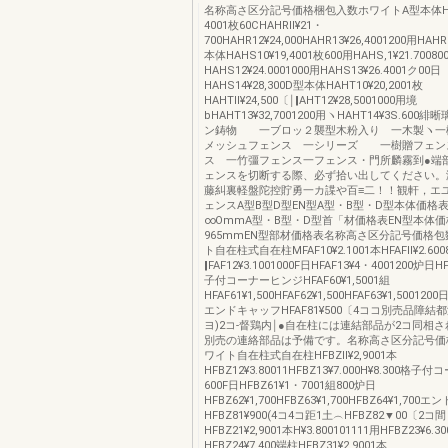
名称高さ区分記号価格梱包入数ホワイトA型本体HAHR
4001枚60CHAHRll¥21・
700HAHR12¥24,000HAHR13¥26,4001200用HAHR
本体HAHS10¥19,4001枚600用HAHS,1¥21.70080
HAHS12¥24.0001000用HAHS13¥26.4001ク00日
HAHS14¥28,300D型本体HAHT10¥20,2001枚
HAHTll¥24,500〔￨‖AHT12¥28,5001000用境
bHAHT13¥32,7001200用ヽHAHT14¥3S.60
ン鋳物 一ブロッ２襲型木粉入り 一木製ヽ
メッシュフェンス 一シリーズ 一樹贈フェン
ス 一竹彊フェンス一フェンス・門所麟霧到●端
ェンスを切断する際、必ず拾い出してください。
藤糾裏軽盤陀控貯勇一カ諜や百≡二！！観軒，エ
ェンスA型B型D型EN型A型・B型・D型本体価格
∞OmmA型・B型・D型首「材価格表EN型本体
965mmEN型部材価格表名称高さ区分記号価格
ト自在柱式自在柱MFAF10¥2.1001本HFAFll¥2.600
‖FAF12¥3.1001000F日HFAF13¥4・4001200炉日HF
子付コーナーヒンジHFAF60¥1,5001組
HFAF61¥1,500HFAF62¥1,500HFAF63¥1,5001200日
エンドキャッフHFAF81¥500〔4ココ別売品障結都湿
ヨ)2コ‐督鶏内￨●自在柱には連結部品が2コ同相
別売の連絡部品は予備です。名称高さ区分記号価
ワイト自在柱式自在柱HFBZll¥2,9001本
HFBZ12¥3.80011HFBZ13¥7.000H¥8.300格
600F日HFBZ61¥1・7001組800炉日
HFBZ62¥1,700HFBZ63¥1,700HFBZ64¥1,7
HFBZ81¥900(4コ4コ距1土︵HFBZ82▼00〔2
HFBZ21¥2,9001本H¥3.800101111用HFBZ23¥6.3
HFBZ24¥7.400端柱HFBZ31¥2,9001本