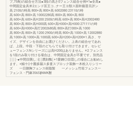
プ,75角)の組合せ方法●3段の高さ0フェンス組合せ例※1●全高●
中間固定金具米2エンド匡王コ…ナー王ヨ類ス面幹藝晋旦評ン
高:2100の時高:800+高:800+高:6002080:23110の時
高:600+高:800+高:10002280高:800+高:800+高:800
高:600+高:600+高H200:2500の時高:600+高:800+高H2002480
高:800+高:800+高H000高:600+高H000+高H000:271111の時
高:600+高H000+高打2002680高:800+高打000+高:1000
高:800+高:800+高:1200:2900の時高:800+高:1000+高:12002880
高:1000+高:1000+高:1000高:600+高H200+高H200※1.高さ、サ
イズ、デザインを自由にお選びください。上表の組合せであれ
ば、上段。中段・下段のどちらでも取り付けできます。セレビ
ューフェンスNシリーズには高H200はありません。※2.フェンス
を1段のみ取り付ける場合は、中間固定金具が不要です。別売品
￨￨￨￨‐●中間目隅し::i]:￨贋刻醜￨+1愛鋼◎目隠しの場合にお勧めし
ます。+鰯十□十圏多賜ス多査スブロック装飾一木粉入りシリー
ズ 一日贈胸フェンス樹脂製 一メッシュ竹垣フェンス一
フェンス・門麻356S‖NMK酎