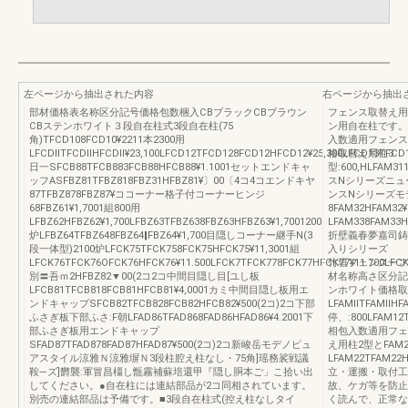
左ページから抽出された内容
右ページから抽出
部材価格表名称区分記号価格包数梱入CBブラックCBブラウン
フェンス取替え用
CBステンホワイト３段自在柱式3段自在柱(75
ン用自在柱です。
角)TFCD108FCD10¥2211本2300用
入数適用フェンス
LFCDllTFCDllHFCDll¥23,100LFCD12TFCD128FCD12HFCD12¥25,300LFCD13TFC
格取替え用柱3
日一SFCB88TFCB883FCB88HFCB88¥1.1001セットエンドキャ
型:600,HLFAM3
ッフASFBZ81TFBZ818FBZ31HFBZ81¥〕00〔4コ4コエンドキヤ
スNシリーズニュ
87TFBZ878FBZ87¥ココーナー格子付コーナーヒンジ
ンスNシリーズモデ
68FBZ61¥1,7001組800用
8FAM32HFAM32¥
LFBZ62HFBZ62¥1,700LFBZ63TFBZ638FBZ63HFBZ63¥1,7001200
LFAM338FAM
炉LFBZ64TFBZ648FBZ64‖FBZ64¥1,700目隠しコーナー継手N(3
折壁義春夢嘉司鋳
段一体型)2100炉LFCK75TFCK758FCK75HFCK75¥11,3001組
入りシリーズ 
LFCK76TFCK76OFCK76HFCK76¥11.500LFCK7TFCK778FCK77HFCK77¥11.700LFCK7
竹垣フェンス一フ
別〓吾ｍ2HFBZ82▼00(2コ2コ中間目隠し目[ユし板
材名称高さ区分記
LFCB81TFCB818FCB81HFCB81¥4,0001カミ中間目隠し板用エ
ンホワイト価格取替
ンドキャップSFCB82TFCB828FCB82HFCB82¥500(2コ)2コ下部
LFAMllTFAMllH
ふさぎ板下部ふさ:F朝LFAD86TFAD868FAD86HFAD86¥4.2001下
停、:800LFAM1
部ふさぎ板用エンドキャップ
相包入数適用フェ
SFAD87TFAD878FAD87HFAD87¥500(2コ)2コ新峻岳モデノピュ
え用柱2型とFAM21
アスタイル涼雅Ｎ涼雅塀Ｎ3段柱腔え柱なし・75角]瑶務裟戦議
LFAM22TFAM
鞍―ズ]欝襲:軍冒昌橿し甑霧補蘇培還甲『隠し胴本ご」こ拾い出
立・運搬・取付工
してください。●自在柱には連結部品が2コ同相されています。
故、ケガ等を防止
別売の連結部品は予備です。■3段自在柱式(控え柱なしタイ
く読んで、正常な