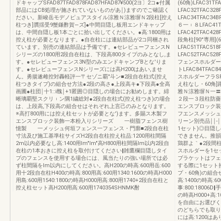
ドキャップSFAD87TFAD878FAD87HFAD87¥500(2ヨ〕2コ●付属
(60角)LFAC31TF
部品にはCB処理が施されていないものがあ￨)ますのでご確認く
LFAC32TFAC328
ださい。新峻岳モデノピュアスタイル涼雅Ｎ涼雅塀Ｎ2段柱[控え
LFAC34TFAC34
柱つき]贋揺受9蟹鎌酢賀―ズ]●中間目隠し板用エンドキャップ
６一︲８LFAC41TF
は、中間自隠し板1本ごとに拾い出してください。●高:1800用は
LFAC42TFAC428F
控え柱が必要となります。●自在柱には連結部品が2コ同梱され
段角柱[90°専用](6
ています。別売の連結部品は予備です。●セレビューフェンスN
LFAC51TFAC518
シリーズの1800用2段自在柱は、下段高800タイプのみとなし,ま
LFAC52TFAC528F
す。●セレビューフェンス3N型のみエンドキャンプBとな'りま
フェンスホルダーLFA
す。●セレビューフェンスNシリーズには高H200はあい,ませ
トLFAC84TFAC8
ん。勇揚遂雌控対轟軽評一〒セゾニ覇″斗ン■2段自在柱式(控え
スホルダーフラSFAC
柱つきタイプ)の組合せ方法●2段の高さ●上段高キ●下段高●全高
え柱なし・60角
画圃●柱団￨十1::i醜￨+1匿囲◎目隠しの場合にお勧めします。緋
雅Ｎ涼雅塀Ｎ一〓
晰璃覇堅スクリ︲ン隅1繍総対●2段自在柱式(控え柱つき)の場合
２段一３段柱防薔
は、上段高,下段高の組合せはそれぞれ上言己のみとなります。
エンスブロック装
※高打800用には控え柱セットが必要とな')ます。多賜ス木製フ
フエンスメッシュ
エンスブロック装飾一本粉入りシリーズ 一樹脂フェンス樹
リーン別売品￨￨‐
憶製 一メッシュ何垣フェンス一フェンス・門廓■2段自在柱
1セット)◎目隠
寸法及び施工基準柱サイズH2段自在柱控え柱品:1200用柱間隔
できません。推韻
2m以内必要なし高:1400用lm"lm"高H800用柱間隔lm以内2段自
鶏群よ｀●2段間
在柱の1本おきに控え柱を取付けてください‖雑鷹欄目隠しタイ
スホルダーを1セ
プのフェンスを使用する場合には、風当たりの強い場所では必
ブラケットはフェ
ず柱間隔をlm以内にしてください。高H200の時高:600用岳:600
する際に1セット
用十2段自在柱H400の時高:800用高:600用1340:1600の時高H000
プ・60角)の組合
用島:600用1540:1800の時高H000用高:800用1740+2段自在柱と
高:1400の時高:60
控え柱セット高H200用高:600用1740354SHNMK酎
事:800:18006D‖
の時高H000+高:
を自由にお選びく
のどちらでも取り
には高:1200は