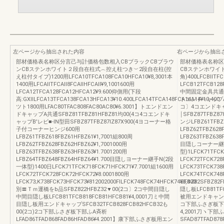
左ページから抽出された内容
右ページから抽出
部材価格表名称区分言己与計価格包数相入CBブラックCBブラウ
部材価格表名称区
ンCBステンホワイト２段自在柱式︵控え柱つき︶2段自在柱(控
CBステンホワイト
え柱付タイプ)1200用LFCA10TFCA108FCA10HFCA10¥8,3001本
角)400LFCBllTFC
1400用LFCAllTFCAll8FCAllHFCAll¥9,1001600用
LFCB12TFCB128
LFCA12TFCA128FCA12HFCA12¥9.600仰側用(下段
中間固定金具共通SFC
高:GXllLFCA13TFCA138FCA13HFCA13¥10.400LFCA14TFCA148FCA14A14¥10,400
トエンド≒ャップA共通
ツト1800用LFAC80TFAC808FAC80AC80¥6.3001】トエンドエン
コ〕4コエンドキ
ドキャップA共通SFBZ81TFBZ81HFBZ81均00(4コ4コエンドキ
￨SFBZ87TFBZ
ャップB'レビ■-lN型田SFBZ87TFBZ87IZ87X900(4ヨコーナー格
ンジLFBZ61TFBZ6
子付コーナーヒンジ600用
LFBZ62TFBZ628
LFBZ61TFBZ618FBZ61HFBZ61¥1,7001組800周
LFBZ63TFBZ638F
LFBZ62TFBZ628FBZ62HFBZ62¥1,7001000用
目隠しコーナー継
LFBZ63TFBZ638FBZ63HFBZ63¥1.7001200用
型)1LFCK71TFCK
LFBZ64TFBZ648FBZ64HFBZ64¥1.700目隠しヨーナー継手N(2段
LFCK72TFCK728
一体型)1400日LFCK71TFCK718FCK71HFCK71¥7.7001組1600用
LFCK73TFCK738
LFCK72TFCK728FCK72HFCK72¥8.0001800用
LFCK74TFCK74
LFCK73;K738FCK73HFCK73¥812002000FlLFCK748FCK74HFCK74¥8,400
SFBZ82SFBZ8
別〓Ｔｍ運橋をb品SFBZ822HFBZ32▼00(2コ〕2コ中間目隠し
隠し板LFCB81TF
中間目隠し板LFCB81TFCB818FCB81HFCB81¥4,0001刀ミ中間
被用エンドキャンプSF
目隠し板用エンドキャップSFCB32TFCB828FCB82HFCB32も
コ下部ふさぎ板下郡ふ
00(2コ)2コ下部ふさぎ板下部ふA斉析
4,2001刀ヽ下
LFAD86TFAD868FAD86HFAD86¥4.2001】康下部ふさぎ板用エン
SFAD87TFAD8