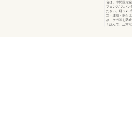
合は、中間固定金
フェンス1スパン
ださい。研ュ●中
立・運搬・取付工
故、ケガ等を防止
く読んで、正常な