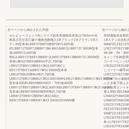
左ページから抽出された内容
右ページから抽出
セレビューフェンスNシリーズ副本体価格表本体は1965mm名
部材価格表名称区
称高さ区分言己壕チ価格包数梱入CBブラックCBブラウンCBス
CBステン自在柱式自在柱
テンlN型本体LBBPllTBBPll8BBPll¥15.6001枚
800炉日LFBZ12TF
81LBBP12TBBP128BBP12¥6.4001000F日LBBP137.3003N型本
LFBZ13TFBZ1
体LBBRll15,6001枚
5N.6N・7N・3N
800JLBBR12TBBR128BBR12LBBR13TBBR138BBR137,3005N型
キャッアB3N型用S
本体L8BSllTBBSll8BBSll平21,7001枚
コーナーヒンジLFBZ6
LBBS12TBBS128BBS12¥22,600100Cと
LFBZ62TFBZ628
BBS13TBBS13aBBS13¥23.5006N型本体
しコーナー継手600用
LBBUllTBBUll8BBUll¥21.7001枚
LFBZ72TFBZ728
LBBU12TBBU128BBU12¥22.6001000HLBBU13BBU138BBU13¥23.5007N
印別〓”向ｍ連絡部品S
型本体500岸LBBVll8BBVll¥21・7001枚800用
ふさぎ板下部ふさぎ板L
LBBV12TBBV128BBV12¥22,600100βLBBV13TBBV138BBV13¥23.5668N
さぎ板用エンドキャップ
型本体LBBWllTBBWll8BBWll¥21,7001枚
替え用柱3型LFAM31
LBBW12TBBW128BBW12¥22.600と
LFAM32TFAM328
BBW13TBBW138BBW13¥23.500352SHNMK酎
LFAM33TFAM3
LFBZ21TFBZ218
FBZ22TFBZ228F
600炉日LFBZ31TF
LFBZ32TFBZ328
角０LFBZ41TFBZ4
LFBZ42TFBZ428