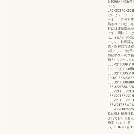
6‐300角柱N(角度自
800炉
LFCK52TFCK528F
セレビューフェン
一！！！性挫対事
施されていないも
柱には連結部品が
です。問柱式には
ん。●風当りの強
にして、柱間隔を
式・間程式共通)
2枚にしてご使用
飾酪勢ス一葬ス稿
梱入CBブラックC
LBBP21TBBP218
100〔2水)1000用
LBBS21TBBS218
1000FLBBS238B
LBBU21TBBt8BB
LBBU22TBBU22
LBBV21TBBV21
LBBV22TBBV228
LBBV23TBBV238
LBBW21TBBW21
LBBW228BBW22
格は部材標準価格
まれておりません
施工上のご注意」
い。SHNMK百35