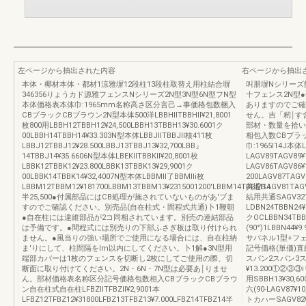
左ページから抽出された内容
右ページから抽出
本体・椰材本体・都材1涼雅塀12段柱13段柱取替え用柱結合塀
叫朋塀Nシリーズ飾
346356りょうカド源雅フェンスNシリーズ2N型3N型6N型フN型
十フェンス2N型
本体価格表本体巾:1965mm名称高さ区分言己→事価格包数梱入
ありますのでご確
CBブラックCBブラウン2N型本体500洋LBBHllTBBHll¥21,8001
せん。吉「籾￨す
枚800用LBBH12TBBH12¥24,500LBBH13TBBH13¥30.6001ク
部材・数量を拾い
00LBBH14TBBH14¥33.303N型本体LBBJllTBBJll核411枚
相包入数CBブラ
LBBJ12TBBJ12¥28.500LBBJ13TBBJ13¥32,700LBB』
巾:1965l14J本体L
14TBBJ14¥35.6606N型本体LBEKllTBBKll¥20,8001枚
LAGV89TAGV8
LBBK12TBBK12¥23.800LBBK13TBBK13¥29,9001ク
LAGV86TAGV86
00LBBK14TBBK14¥32,4007N型本体LBBMll了BBMlli枚
200LAGV87T
LBBM12TBBM12¥181700LBBM13TBBM13¥2315001200'LBBM14TBBM14
共通SAGV81TA
半25,500●付属部品にはCB処理が施されていないものがあ'ブま
結用共通SAGV32T
すのでご確認ください。別売品(自在柱式・間程式共通)卜1鞭朝
LDBN24TBBN24¥
●自在柱には違維部品が2コ同相されています。別売の連結部品
クOCLBBN34TBB
は予備です。●間程式には別売りの下部ふさぎ板は取り付けられ
(90°)1LBBN44
ません。●風当りの強い場所でご使用になる場合には、自在柱納
サパネル1型+フ
ま'りにして、柱間隔をlm以内にしてください。卜1解●3N型用
記号価格(単価)
端部カバーは1枚のフェンスを切断し2枚にしてご使用の際、切
スパン2スパン3ス
断面に取り付けてください。2N・6N・7N型は必要あ￨りませ
¥13.200①②③③
ん。部材価格表名称区分記号価格包数相入CBブラックCBブラウ
用SBBH13¥30,
ン自在柱式自在柱LFBZllTFBZll¥2,9001本
六(90‐LAGV87
LFBZ12TFBZ12¥31800LFBZ13TFBZ13¥7.000LFBZ14TFBZ14半
トカハーSAGV82¥1.