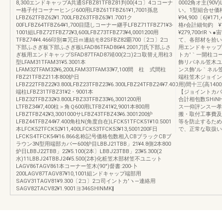
8,300エンドキャップA共通SFBZ81TFBZ81判00(4コ〕4ココーナ
0002角オ主(90V
ー格子付コーナーヒンジ600用LFBZ61TFBZ61¥1,7001孫息
い。1型組合せ価
LFBZ62TFBZ62¥1.700LFBZ63TFBZ63¥1.7001ク
¥94,900〔6)¥171
00FLFBZ64TFBZ64¥1,700目隠しコーナー継手LFBZ71TFBZ71¥3‐
格r会計細旬釣ゝ¥101,
1001組LFBZ72TFBZ72¥3,600LFBZ73TFBZ73¥4,0001200用
¥279,700r
TFBZ74¥4.466印別〓冗日ｍ連結モB2SFBZ82覇700〔2コ〕2コ
て、各部材を拾い
下部ふさぎ板下部ふさぎ板LFAD86TFAD86¥4.2001刀氏下部ふさ
用エンドキャップ
ぎ板用エンドキャップSFAD87TFAD87靖00(2コ)2コ取替え用柱3
トカ′｀一開柱コー
型LFAM31TFAM31¥5.3001本
飾リパネル笠木ユ
LFAM32TFAM32¥6,200LFAM33TFAM33¥7,100間 柱 式間柱
ンス飾'ル｀ネル
FBZ21TFBZ211本800炉日
端柱笠木ジョイン
LFBZ22TFBZ22¥3.800LFBZ23TFBZ23¥6.300LFBZ24TFBZ24¥7.400
用)間十三(高140
端柱LFBZ31TFBZ31¥2・9001本
【ジョイントカバ
LFBZ32TFBZ32¥3.800LFBZ33TFBZ33¥6,3001200用
合計相包数SHi
LTFBZ34¥7,400柱＞角Ｑ600用LTFBZ41¥2,9001本800用
ス一仰評ンス一孝
LFBZTFBZ42¥3,3001000サLFBZ43TFBZ43¥6.3001200炉
搬・取付工事費及
LFBZ44TFBZ44¥7.400角柱N(角度自在)LFCK51TFCK51¥10.5001
等を防止するため
本LFCK52TFCK52¥11,400LFCK53TFCK53¥13,5001200F日
で、正常な取扱い
LFCKS4TFCK54¥16.866名称記号価格包数相入CBブラックCBブ
ラウン3N型用端部カバー600炉目LBBJ21TBB」21¥4.8側2本800
炉日LBBJ22TBB」22¥5.100(2本〕LBBJ23TBB」23¥5.300(2
水)11LBBJ24TBBJ24¥5.500(2本)化粧笠木部材笠不ユニット
LAGV86TAGV861本コーナー笠木(90°)督書:200-卜
200LAGV87TAGV87¥10,1001組ンドキャップ端部用
SAGV31TAGV81¥9.300〔2コ〕2コ司イントカ′ヽ―連絡用
SAGV82TACV82¥1.9001ヨ346SHINMK‖