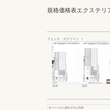
規格価格表エクステリア編_20
フェンス スクリーン
324
325
左ページから抽出された内容