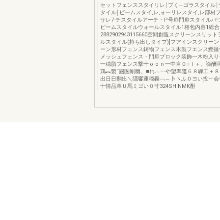
セットフェンススタイリレ￨ブく―ゴラスタイル￨
タイル￨ビームスタイ,レ,ォーリレスタイ,レ部材
サレ7-チスタイルアーチ・P号扉門扉スタイルバ
ビームスタイルウォールスタイル1相包内容1総合
2882902943115660空間創造スクリーンスリッ
ルスタイル(持ち出しタイプ)]フアインスクリー
ーン形材フェンス鋳物フェンス木製フエンス鰹撮
メッシュフェンス・門扉プロック装飾一木粉
一穏脂フェンス撃十ｏｏｎ一中言０≡Ｉ＋。諦酬
鶏︻製“圏圏剛幽。■れ︵一や望準遵６８騨工＋
出日日翻出＼隠饗運穏轟﹁︵卜ヽふ０ヨい投︶会
十情品革Ｕ馬ミゴい０寸324SHINMK酎