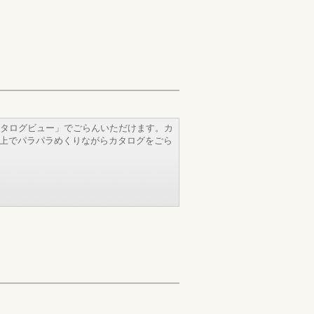
タログビュー」でごらんいただけます。カ
b上でパラパラめくりながらカタログをごら