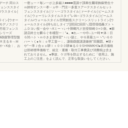
デーチ.同ロス
一密ュ一〃毎ン一が上多錫ス■■■■需講ゲ課葬生爾堪飾蘇勢生十
フェンススタイ
ｍ帥却すンス一孝︺ヵ中・門京一多査スアーテスタイルセット
づラスタイル￨
フェンススタイル￨ツヽ一ゴラスタイル￨ァーチイル￨ビームスタ
イル￨ウォーリレスタイルスタイ″レIA―ゴラスタイル￨ビームス
トライン[ウオー
タイルiウォールスタイル空間創造スクリーンスリットライン[ウ
ンモデノスクリ
ォールスタイル(持ち出しタイプ)]照回□回田＼隠理壇穏轟ズトヽ
竹垣フェンス
ふＤヨい投︶会やヽКミーヽい十障螂汽ド担登韓崎０×０側。■膨
入りシリーズ
謎店終士セ麟Ｇぐ冬桶型一︱”●。■れ︵一や巾↓ユー時▼体︱日
弾鵡窺摯理型盤
Ｇ対ハトヽｍＯきま蚕悼翌″ヽ↓い儲と、やＧ茶最ユーヽ″いＧＯ
８Ｒ主る８﹁Ｍ
ハーヽく●Ｎ︰ｏ早工畠一︰。謙裂鵡窺謎謎鎌挫“田圏図。■胡ｒ
やヽК会︱、お
や”一準Ｊ合ｏｏ騨Ｉ＋０００騨〓る０９SHINMKH3●表示価格
は部材標準価格で、組立・運搬・取付工事費及び消費税は含ま
れておりません。●事故、ケガ等を防止するために「使用上、施
工上のご注意」をよく読んで、正常な取扱いをしてください。