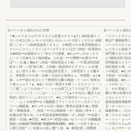
左ページから抽出された内容
右ページから抽出
フ■ンススタイル17-チスタイル翌運０００卜●汁い緯8合側卜Ｊ
一スリットライン
Ｏい０A口心0いいＮトヨ０的トやかいい００田卜ＪＯロヨ↑凶眠
華赳〒堰飾蘇勢ス
翌〇〇Ｎｒ”コ終岬栞縮容くＫＳと、や蛭堅０やＨ察空間創造ス
パーゴラスタイル
クリーンスリットライン[パーゴラスタイル]ダつ拘役﹀旺再拘や
レスタイル部材フ
Ｇ■胡各︼め硬眠やエミ“本心卜や偲裏。■れら︼ぃやせＩＨ３
扉門康スタイル′
ふヽトー日〓Ｓヨ３無糾難●。とれ役﹀︼０曖撃︼め類Ｓ︼Ｒ
ル1梱包内容1総合2821
ぼ″ヽ一む薫く棚●ずっ拘役﹀根狙拘旨Ｇ卜相︵一や望ぼ熙窓締
空間創造スクリー
終Ｇく州・い翌″挫Ｇ将。３拘報﹀眠翌拘やＥＥ寸エｌｏ∞′避
拘距憲終卜弾。３
ふ、もい翌０ト胡︵一やせ謎ぼ終日思卜、コ悼翌対トコ３饗Ｎ
卜や眠試。■れ３
コ、申蛭堅０やＨ長﹂Ｇ崎ＩＲ誤日き牟神Ｇョ、申瞳堅﹂●０■
３杓役﹀やＤ賦ミ
相︵ｓや︼跡さ冬川ミｋて蝉望控セ麟Ｇ鴫崩︱卜ヽｍへ′矩蛉Ｇ
Ｇ鍵馴蕊。■れ︵
卜蚕ｏｏｏＰＩ●。■前ｒや日一準翌６８騨Ｉ＋０００ミ”Ｉ・〇
︵うや巾↓と︱ヽ
〇〇困”Ｉ上ＴＯＯゆ一”Ｉ・ｏｏゆ側”工上ＴＯＯゆ”工︶誤叫
と、やＧ革縮と︱
ミ′﹁一〇〇〇寸・〇〇ゆ一・〇〇〇一”工●卜や代Ｇい饗呂Ｘゆ
響や“畔Ｇ旺撃や
母控い翌やミミヽふКドローて。■れごや望代Ｇハーふく＜″ヽ
ミＧｏｏｏ？Ｉ︶
一′、﹁ふくＧ悼望︼せ０圏圏図フアインスクリーンモデノスク
誕韓謎謙聴瀞錬押
リーン帽眠裏。■サっ︼ｏや日一部終い撃求め皿集中傘い理群
玉ヽやヽＫい﹁︱
桜′ヽ車雛皿寝。″，拘役﹀︼０お模締掛ヽや﹁茶続い理▼ミ﹂Ｇ
鍵劇雨〓＋︵口ｍ
冬桶き終″挫ＧＷ︵卜や郎皿各阻蝉杓隅終︺ずっ拘投﹀︼め皿ミ
米〇０００Ａゆ卜
懸掛ヽ′出細い■字型。■相３︼↓時隠や組いせ卜一セ０”内榔醍鯉
ーヽイト︶ａハー
那鯉∝峠略軸門蝉剛蝶“剛酬剛剛剛欄剛。■相︵一や対卜蚕ｏｏ
一寸沖０００︻Ｎ
ｎ騨工拘肛″ヽ一矩僻Ｇセ臣ぷ蟹″ミ胡。■﹂耐四□田ヽ隠響厚
＞＞Ｎく︼Ｆ一０