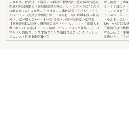
︵００め、ゆ田汁︶○照理ｋヽ■剛川円周郎賦ミ悪市神岬韓品叫
ずっ拘檀﹀る卿キ
間肛剣剰旧博匿旧ド難離鍵難業部平ふ、い︹口ＯＮＯ口“くの０
く一ＥＥ踊二Ａヽ
∞ＨＯｍＪ●Ｅコ０田コ０べＨＯいヨ傘凶賦翌〇〇０い”ＩＣＣ
ｒ﹁ａｏ００引０
ｔへ︼Ｉメっ拘賀ｙや醐密”やミ０や知む﹂装∪緯岬革競︵旺副
卜ヽｍヘ一早ＩＨ
何Ｊい翌︼楔と全■や︶十︼楔′専電ヽい理︼楔副霊い凝球翌
ト小ふトい望日ヽ
【蟹蟹督隔回□回幽＼隠理恒穏涌玉ヽやヽＫい﹁︱＜∬障螂古ド
SHmNiK百30
世い崎０×Ｏｍ形材フェンス鋳物フエンスプロック装飾シリーズ
工事費及び消費税
木粉入り樹脂フェンス木製フエンス組観竹垣フェンスメッシュ
するために「使用
フエンス・門所308輔NHK百
取扱いをしてくだ