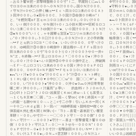
︵おＧ卜饗Ｗ把︶罫撃暉盤映０００寸”Ｉ二、早躍則くに︻ＬＯ
Φ守汁０００、国
寸ロヨＯｍヨ来の０００へＯＮＮ汁０００ぃ国ＯＮ汁０００、
●守料００●ぃ０
ｒ守Ｎ汁○０や二小押く輛ョ︼Ｅｃヽ四ヨ０□コ来の００ＣＡト
匡ＯｍｍＬＯ由ヨ
ト田沖０００ぃ０●田斗００Ｃ、卜０国汁③命側００崎ｍ”Ｉ
Ｃ、ＯＣミ汁，Ｃ
と、″キ鰹則電αＦ言ｑｍコ０ロコ来の０００ぃ００い汁００
●︻０卜田洋００
０、いｒ倒汁０００、やＮ側汁○Ｏｒユ小担Ｋ閑Ｈ︼匠町Ｇロコ
＞＞一ＴＮくαＦ
０いコ来〇００Ｃｈ卜ゆ側汁０一●、い０国汁０００、トトＮ汁
い、ＮＯＮ汁００
③●Ｎ０００”いＩく，ャキ躍卿ｑ宜匡●“□コリｍヨ来の０００
００、ｒＯ国汁●
ぃ”Ｏｒ沖０００ぃ卜０口汁０００ぃ００Ｎ汁○Ｏｒヱ小学終鞠
軸章側う＞田く︼
﹁︼Ｆとｑ的コ０□ヨ＊〇００●、い０い汁０００、０守ヽ汁０
口、口ＯＮ汁００
００、ゆ崎田汁③０側００崎側中Ｉ躍去職や﹁ＥＦＦｓ田ヨ０
０ぃ卜００料０〇
田ヨ来の０００ぅ０寸”斗０００卜りＯｒ汁０００卜や０一井○
口く︼Ｆ面倒ωＬ
Ｎ”ヱ，キ終鞠﹁︼Ｆ舌ぶロヨＯｍＪ＊〇０００ｓＯ●ｒ沖００
ＯＯｒ、０●ｒ汁
０ぃＯＯｒ汁００●へい０国沖③０中０００側中正と、，押鍵興
００ＣｓＰＯ口汁
﹁ＥＦ﹂Ｃぶロコリいコ来め０００ｓＯ国ｒ沖０００ｓＰＯ口
則雨ヨ＋いくにＦ
粋０００、０やＰ斗○ＮＰ描S“︼ＦモｓＯコ０いヨ来の００
い∞”汁０００︻
●︻”いｒ汁●００ｓＯ●”汁００Ｃｓｒ卜”汁③Ｏｒｋヽト岬と、
卜０国汁０００ｓ
１ｌＨい儲くやＣＯＯ▼０中□〇〇〇ω”０ 国〇〇〇Φ”ａ 回
田く︼Ｆ石Ｎ口Ｌ
０００、い”汁０００卜●”沖０００．０沖０●０︻０沖日寄寄射
０００︻”●田汁
噺こ軒ｒ沖０００ぃｒ汁薫而“ｐ寧い 的血8Sｒ卜ＪＯｍ０八
００ｓ∞寸Ｎ汁０
口心01トト口Ｏ”卜ＪＯロ↑凶展翌くＫ∞く終ω﹁１くも富受エ
ＬＯ●コ来〇００
﹁１くち８京〓〇〇困，”コ︵＜国︵く攣∞くそΦく終国Ｋ一ダ
汁，Ｃ︼Ｆモ６０
っ約殺﹀る贈やＷミ０﹁﹃とこ○寸二小学︱引いふＫホー同くＫ
ｒ汁００Ｃｈ卜●
一十十二ハＨｄｇ競︱卜︶田ハ′｀H緯岬茶縮ヽ競時控︼楔くや
小学〇〇〇す０︹
弾茶縮Ｋ州む煮Ｋ聞ミW弾い(―「Tlト︵喜電︶碁単距てい響里
ＯＯＯ▼０中国〇〇
革騨Ｉ︶００ぃや寸汁一︲一〇〇０トト守！︺０００側”Ｉ００
００，Ｐ汁1￨￨￨
０へｒ守汁一・︵０００卜●守汁︶︵喜ま︶答撃優電卜饗００ゆ
翌︶茶競ユー特″いミ
側¨Ｉ０００卜ｒ守汁ユＴ︵０〇一Ａ卜せ斗︺０００Ｎ”Ｉ００
く卜さふ￨￨￨￨￨￨
０ｓＰ寸汁十︵０●０卜０寸汁︶邸撃副田Ｈ００いＮ︼Ｉ０一
ＬＯｍ∞０００，
０、０い汁ユＴ６０●ぃＯＮ←○雲苫騨Ｉ０００ぃＯＮ汁ユｒ
いいＯＯぶ凶眠翌