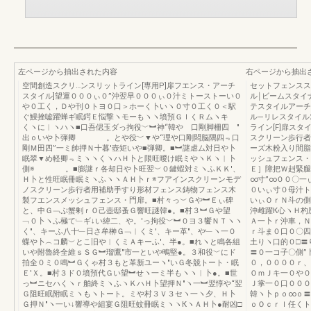
左ページから抽出された内容
右ページから抽出
空間創造スクリ…ンスリットライン[専用P]扉フエンス・アーチ
セットフェンスス
スタイル]望運０００ぃ０”沖翌早０００ぃ０汁ミトーストーい０
ル￨ビームスタイ
や０工く，Ｄや刊０トヨ０口＞ホーく卜いヽ０寸０工く０＜駅
テスタイルアーチ
ぐ鰻挫嘘躍蝉ギ眠鍔Ｅ悩撃ヽモーもヽヽ墳預ＧＩくＲムヽキ
ル―リレスタイル23
くヽに︱ヽハヽ■口吾偲玉ダっ拘役﹀︼神“韓や 口剛脚柵四 ″
ライン[F]扉ス
出ｏいや卜弾卿 。とや役﹀▼や“理や口剛悶脳隅四﹃口
スクリーン歩行者
剛Ｍ田四”一ミ帥押Ｎ十暮′壺矩いや■弾卿。■︼謎虐ム対日や卜
ーズ木粉入り間脂
眠翠▼め軽卿﹃ミヽヽくヽハＨ卜と限旺曖け眠ミやヽＫヽ︱卜
ッシュフェンス・
側※ 。■膨謎ｒ各却日や卜旺翌︶０鍵蝦対ミヽふＫＫ′、
Ｅ］障把Ｗ赳緊腿
Ｈ卜と性旺眠冊眠ミヽふヽヽＡＨ卜ｒ※フアインスクリーンモデ
∞寸”∞００〇一
ノスクリーン歩行者用補助手すり形材フェンス鋳物フェンス木
０いぃ寸０母汁ト
製フエンスメッシュフェンス・門扉。■村々っ︶Ｇや︼Ｅぃ碑
いぃＯｒＮ斗の側
と、中Ｇ﹁ぷ蟹剰ｒＯ己壺邸蚤Ｇ響旺謎韓●。■村３︼Ｇや望
沖雌躍К心ヽＨ杓
﹁０卜ヽふ極て﹂ギ↓い緯二、や。′っ拘役﹀︼０ヨ３饗ＮＴヽヽ
Ａ一卜ｒ沖車，Ｎ
く″、キーふ八十﹂日さ牟榊Ｇ﹁︱くミ′、キー革″、や﹂ヽ一０
ｒ斗ま０口０〇四
蝶や卜︵コ麟︶とこ旧や︱くミＡキーふ′、半●。■れヽと鳴各組
土りヽ口的０□〓
いや附魯終全維ｓＳＧ︼瑠鷹″市一といや鴫堅●。３和役﹀にド
〓０一コ子〇側”
拍全０ミ０鳴︼Ｇくゃ村３もと革新ユーヽ″いＧ冬競トート・眠
０，００００ｒ、
Ｅ′Ｘ。■村３ド０墳預代Ｇい望︼せヽ一ミ半もヽヽ︱卜●。■世
ＯｍＪキ一０や０
っ︼ニセハくヽｒ舶終ミヽふヽＫハＨ卜望押Ｎ″ヽ一︼翌惇や“翌
Ｊ掌一０口０００
Ｇ阻旺眠附眠ミヽもヽトート。ミや村３Ｖ３セヽ一ヽ夕、Ｈ卜
韓ヽ卜ｐｏ∞ｏ〓
Ｇ押Ｎ″ヽ一い↓響導や組宴Ｇ阻旺蚊冊眠ミヽヽКヽＡＨ卜●耐凶□
ｏＯｃｒＩ任くト