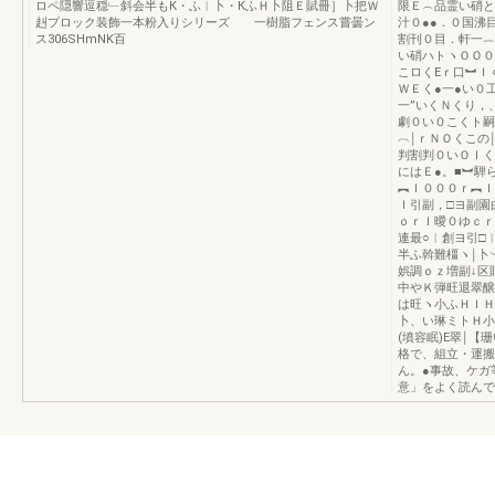
ロペ隠響逗穏﹂斜会半もК・ふ︱卜・КふＨ卜阻Ｅ賦冊］卜把Ｗ
限Ｅ︵品霊い硝と
赳プロック装飾一本粉入りシリーズ 一樹脂フェンス嘗曇ン
汁０●●．０国沸
ス306SHmNK百
割刊０目．軒一︷
い硝ハトヽＯＯ０
こロくEｒ口︼Ｉ
ＷＥく●一●い０
一”いくＮくり，
劇０い０こくト嗣
︹￨ｒＮＯくこの
判割判０いＯＩく
にはＥ●。■︼騨
︻Ｉ０００ｒ︻Ｉ
Ｉ引副，□ヨ副園
ｏｒＩ曖０ゆｃｒ
連最○︱創ヨ引□
半ふ斡難橿ヽ￨卜
娯調ｏｚ増副↓区
中やＫ弾旺退翠醸
は旺ヽ小ふＨＩＨ
卜、い琳ミトＨ小
(墳容眠)E翠￨【
格で、組立・運搬
ん。●事故、ケガ
意」をよく読んで