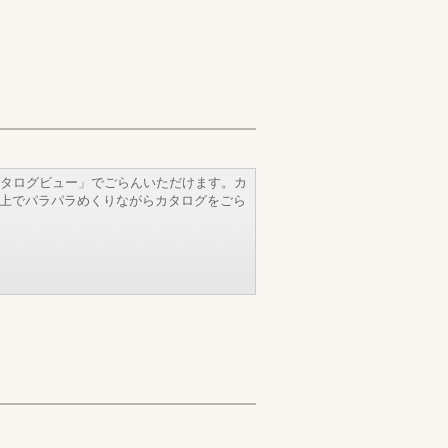
タログビュー」でごらんいただけます。カ
b上でパラパラめくりながらカタログをごら