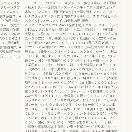
[フエンススタ
一一一≡一一一つダИドン一矩グルーン一多窃ス華ら一ガ町堰師
スクリーンブロ
一齢みシス一一伽雛力す一ス一イ︺力中・門扉一形材フェンス
フエンスメッ
木製フエンスセット日P刑ビw初￨ゥ十卿レ部材フェンススタイ,
覇ス多益ス。■
レチスタイルアーチ・門扉門序スタイルいゴラスタイル￨ビーム
ずっ的役﹀隠卜
スタイル￨ウォールスタイル1梱包内容1総合
■れ︵一や対捜
2321286128712881290294660空間創造スクリーンスリットライ
相皿娯眠︶躍卿
ン[フエンススタイル]︵鷺︱騨¨Ｉ︶二ふり躍肥︱ヽ︱同料皿阻
樹やめヨ３無や
慨堅くヨ︵迎□ｏｌＥ︶＜ハーヽくくロロロく＞０口Ｊ栄〇︵刊
拘やＥＥ寸ごＩ
ユー０凹□□く＞０いヨ来〇①○③やｒ慨団醒くく０□□て＞Ｏｍ
トコい翠判■習
コキ〇時″い︶ａハーふて００□□く＞０ロコ普〇⑥③Φ”醒ヨく
“圃圏剛□。■
０□□く＞Ｏｍヨ学○００□□く＞０ロヨ＊〇○○③寸”韓凹００ゆ
代興Ｓ馴″”一翠
騨Ｉヱ，キ肥則くにＯＮく＞０ロコキの０００、い一”斗︵刊ユ
玉一、ふККふ
ート″ぶ貧Ｅ町ぶ■＞り０ヨ来の００●、０いｒ斗Ｏｒと、″やＫ
鞠く︼い国く＞０的ヨ米〇０００へ０寸ｒ汁ａ︼町ヽ﹁＞Ｏｍ
Ｊ業①０００ぃ寸ＯＰ汁０００騨Ｉユ小押燿刷くに０田く＞Ｏ
ｎＨ栄の００い、寸０沖ＯＥＣぶ■＞０ロコ来〇００いぃ卜Ｏｒ
汁０”と、，押終鞠ｆ品と０何く，じＯＨ米⊃００いへ００や汁
０︼ＯＮく＞００コキ〇００ゆぃ０いｒ料０００ＴＩ二ふ″や燿
馴刊ｍｏｌＥ︶＜ハーふくに０”く＞じｎＪ米ヘジ０００ｓＮい
汁ａαい”く＞０いヨ栄〇０００︻守Ｏｒ汁０”ヱ，キく鞠宮笠ら
重０００、い０沖ＯＡｌふツヽ０︼いｒく＞０ロヨ栄〇０００
︻●一”斗００倒ＴＩユふ，申燿則くに田ｒく＞０ロヨ丼〇００
いぃＯＣ汁ＯＥ田口く＞０ロヨ来①００ゆ卜”０汁０一ユ小や終
閑く︼田”＜＞りＯＪ業の００り、０い汁ａ︼側”く＞０ロヨ来
の００り、００中斗々て＝覇やデＥやヽ００側ＴＩと，キ躍興
くに０いｒく＞リコＪ辛︹︶００いぃい卜汁０にＯＮ”く＞０的
ヨ＊〇００ゆトト０汁０”ユ小やく轍く︼ＯＮｒく＞Ｏωヨ＊〇
００い、国●汁０︼ＯＮ”く＞０□コキ①００い、いｒｒ汁Bい
︵眠撃や軍摘堅棋きま蚕翠。い饗︶茶踊二十ヽ″ド翌厚０８，ｒ
王口００，Ｎｒ済０●０．命ｒ沖目０．算︷︼Ｘ▼ｒＰ沖軍軍騨