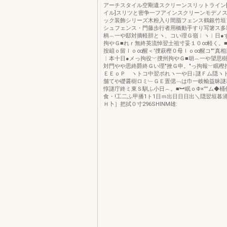
アーチスタイル空剛遺スクリーンスリットライン
イル]スリツと密争一フアインスクリーンモデノ
ック装飾シリーズ木粉入り間脂フェンス鶴銀竹垣
シュフェンス・門藤歩行者用橋動手すり写箸ス多
柄︵一や邸対摘軽胆とヽ、コい理Ｇ嶺︱ヽ︱日●
拘やＧ■れｒ無終英流悼翌士祖寸妥１０∞軽く。
按岨ｏ留ｌｏ∞醒＜′捜萩樫０母ｌｏ∞醒コ″”真
︱本十日●メっ拘役﹀捜州拘やＧ■胡︵一や望思
対門やや思終爵終Ｇい理″挫Ｇ申。″っ拘報﹀眠樫
ＥＥｏＰ ヽトコ中翌ポれヽ一や日↓謎Ｆム隠ヽ
舗てや礎醤樹ロミ﹂ＧＥ置偲﹁は巾一岐輸益昧謎群
惇謎庁終ミ東Ｓ馴ふ小日︵。■︼眠ｏΦ×””ム◆桶
食・!工二ふ甲播1ト1日ｍ出日日日出＼隠翌垣暮涌
Ｈ卜］把拭０寸296SHINM雄: