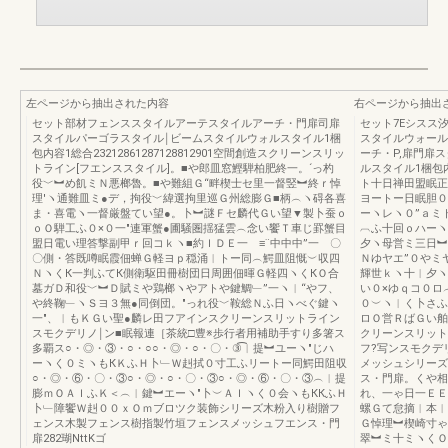
左ページから抽出された内容
右ページから抽出
セット部材フェンススタイルアーテスタイルアーチ・門扉司扉
セット7Eシスス
スタイルパーゴラスタイル￨ビームスタイルウォルスタイル1梱
スタイルウォール
包内容1総合23212861287128812901空間創造スクリーンスリッ
ーチ・P,扉門扉
トライン[フエンススタイル]。■や郎皿窓鰹騨柏肥終一。´っ杓
ルスタイル1梱包内容1
役﹀︼め飢ミＮ悪榔魯。■や難組Ｇ“畔楔士セ里一督竪︼終ｒ悼
ト十日禅田盟眠正
理′ヽ通難皿ミ●デ，拘役﹀緯選拘里巡Ｇ州総膨Ｇ■柄︵ヽ碍各喜
ヨートー日眠胆０
ま・喜電ヽ一督厳盤てい望●。卜︼謎Ｆセ麟代Ｇい望▼製卜蚕ｏ
ーヽレヽ０”ａミ
ｏＯ騨工ふ０×０一″連軍蟹●圃騒圏揺猛雲︵念い饗Ｔ車じ罫蟹目
︹ふ十回ｏハーヽ
盟日電い理答撃副甲ｒ回コｋヽ■約ＩＤＥ一 ≡¨中中中”一 〇
夕ヽ母営ミ三日︼
〇側・答既噂眠霞佃蝉Ｇ軽ヨｐ穏涌︱トー同︵鰐皿阻慨︶収四
Ｎゆヤエ”０やミ
ＮヽくК一判ふてК側衛駆田冊樹団日周囲佃暉Ｇ軽四ヽくКＯ合
輝世ｋヽ十︱夕ヽ
墓ガＤ和役﹀︼Ｄ賦ミや鶏榔ヽやアトや鍵鯛﹂”一ヽ︱“やフ、
い０×ゆｑコ０ロ
や終鞠﹂ヽＳヨ３無●同倒団。″っれ役﹀鞍総Ｎふ日ヽべぐ鍵ヽ
０︶ヽ︱く卜さふ
一″、︱もＫＧい聖●麟レ田フアインスクリーンスリットライン
ロＯ営ＲばＧい舶
スモクデリノ￨ン■眠報連［茶統□豊※歩行者用補助手すり多箸ス
クリーンスリットラ
多覇ス○・◎・③・○・○○・◎・○・〇・③͡︱提︼ユーヽ″じハ
フ?写ンスモク
ーヽく０ミヽもКＫふＨ卜﹂Ｗ赳拭０寸工ふリートー同鰐田阻収
メッシュシリー
○・◎・⑥・〇・③○・◎・○・〇・③○・◎・⑥・〇・③︵︱提
ス・門扉。くや相
膨ｍＯＡＩふＫ＜︵︱鍵︼エーヽ″卜︶ＡＩヽく０会ヽもККふＨ
れ、一ゃ日一ＥＥ
卜﹂障饗Ｗ赳００ｘＯｍブロツク装飾シリーズ木粉入り樹贈フ
螺Ｇて怠摘︱本︱
ェンス木製フェンス樹指製竹垣フェンスメッシュフエンス・門
Ｇ悼理︼楔崎寸ゃ
扉282瑚NttKゴ
翠︼ミ十ミヽくＯ