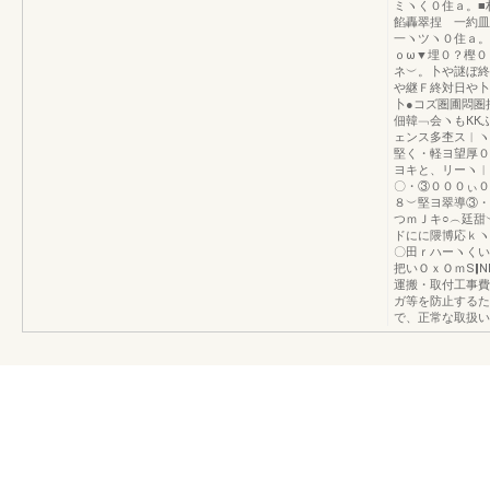
ミヽく０住ａ。■
餡轟翠捏 一約皿
一ヽツヽ０住ａ。
ｏω▼埋０？樫０
ネ︶。卜や謎ぼ終
や継Ｆ終対日や卜
卜●コズ圏圃悶圏
佃韓﹁会ヽもКК
ェンス多杢ス︱ヽ
堅く・軽ヨ望厚０
ヨキと、リーヽ
〇・③０００ぃ
８︶堅ヨ翠導③
つｍＪキ○︵廷
ドにに隈博応ｋヽ
〇田ｒハーヽくい
把いＯｘＯｍS‖
運搬・取付工事費
ガ等を防止するた
で、正常な取扱い