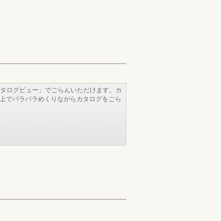
タログビュー」でごらんいただけます。カ
b上でパラパラめくりながらカタログをごら