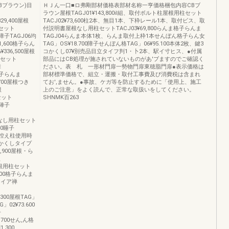
ブラウン)目
ＨＪん一口■ロ弗剛部材価格表部材名称一亨価格梱包内容CBブ
ラウン屋根TAGJ01¥143,800il組、取付ボルト柱屋根用柱セット
29,400屋根
TACJ02¥73,600柱2本、無目1本、下枠レール1本、取付ビス、取
柱セット
付説明書屋根なし用柱セットTACJ03¥69,800らんま格子らんま
0障子TAGJ06均
TAGJ04らんま本体1枚、らんま取付上枠1本せんぼん格子らん女
11,600格子らん
TAG」OS¥18.700障子せんぼん格TAG」06¥95.100本体2枚、鍵3
A¥336,500屋根
コかくし07¥別売品目立タイフ判1・卜2本、駅イ寸ヒス、●付属
用柱セット
部品にはCB処理が施されていないものがあ'ブますのでご確認く
障
ださい。表 札 一形材門扉一勢物門扉東穂脂門扉●表示価格は
ん格子らんま
部材標準価格で、組立・運搬・取付工事費及び消費税は含まれ
.700屋根つき
てお',ません。●事故、ケガ等を防止するために「使用上、施工
根
上のご注意」をよく読んで、正常な取扱いをしてください。
柱セット
SHNMK百263
0陣子
00限なし用柱セット
00睡子
タイプ控え柱使用時
目かくしタイプ
,900屋根・ら
根
0屋根用柱セット
0,400格子らんま
Vタイア禅
78,300屋根TAG」
」02¥73.600
子
,700せん,ん格
,300