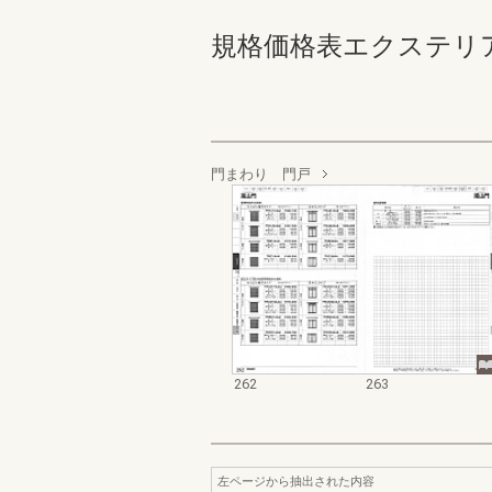
規格価格表エクステリア編_20
門まわり 門戸
262
263
左ページから抽出された内容