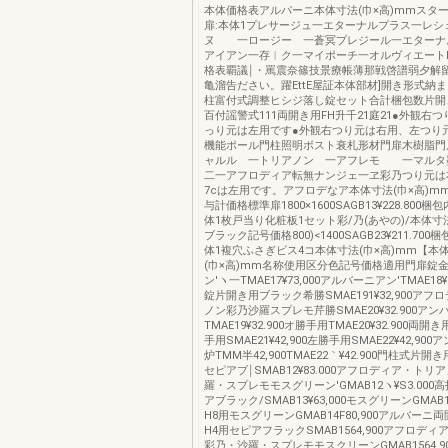
本体価格表アルパーニ本体寸法(巾×高)mmスタ
扉:本体1プレサージュ一エターナルプラス一レシ
ヌ 一ロージー 一蒼冥プレジール一エター
アイアン一存︱ク一マイポーチ一オルヴィエート
格表覇議￨・罵震奈篠技景療帳薄那戦啓譜弱夕解留
亀溜告ださい。躍EttE屋証本体部材]開き形式納
柱富付式調整ヒシジ落し錠セット合計梱包数片開き
百付謡警式111両開き用FH升千21庭21●外観右
っり元は左用です●外観右つり元は右用、左つり
機能ポール門柱照明ボスト衰札形材門扉木樹脂門
ャルル 一トリアノン 一アフレモ 一マルタ
二一アフロディア転無ナンジェ一ヱ彩乃つり元は
7cは左用です。アフロデなア本体寸法(巾×高)m
与計価格標準扉1800×1600SAGB13¥228.800
体1枚戸当り化粧板1セット彩/乃(あやの)/本体寸法
ブラック記号価格800)<1400SAGB23¥211.70
体1複穴ふさぎビス4コ本体寸法(巾×高)mm【本
(巾×高)mm名称使用区分色記号価格適用門扉錠金
ン′ヽ一TMAE17¥73,000アルバーニアン′TMAE18¥1
錠片開き用ブラック希勝SMAE191¥32,900アフ
ノン彩乃沙羅スプレモ芹勝SMAE20¥32.900アン
TMAE19¥32.900オ勝手用TMAE20¥32.900両
手用SMAE21¥42,900左勝手用SMAE22¥42,90
炉TMM半42,900TMAE22｀¥42.900門柱式片開
セピアブ￨SMAB12¥83.000アフロディア・ト
羅・スプレモモスグリーン′GMAB12ヽ¥S3.000
アブラック/SMAB13¥63,000モスグリーンGMAB1
H8用モスグリーンGMAB14F80,900アルバーニ両
H4用セピアフラックSMAB1564,900アフロデ
彩乃・沙羅・スプレモモスクリーンGMAB1564,900