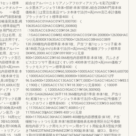
ー1セット標準
組合せアルバーニトリアノンアフロディアスプレモ彩乃沙羅マ
ェンテオルテー
ルタ墨水アンジェラ1本体=部材‐本体1部材J総合250MV門扉本体
ナル 一春霞
価格表￨￨は受注生産品マ'レタ本体寸法(巾×高)mm言己卓計価格
MV門扉部材価
ブラックホワイト標準扉400〉く
椿漫晃漁畜;縄
1000SAGC01HAGC01¥73,000700〉く
まり標準扉錠門
1063SAGC02HACC02¥92,200800)
用門柱式111
〈1063SACC63HACC03¥104.260〉
つり元は右用、左
〈1SAGC04HACC04¥82.400XOSHACCOS¥104.200800×126306HACC06¥1
元は左用です。
つり元扉800X1063SACC07800×1263SAGC08HAGC08半
扉門 一戸シ
120.200梱包内容標準扉:本体1枚、戸当'フ:板1セットつり子雇:本
墨水アルバー
体1柿彩乃(あやの)本体寸法(巾×高)mm記号価格ブラック標準扉
右用、左つり
3Xl¥95,200Xl:ACC22¥1091900つり元扉
mブラック言己
800×1200SAGC23¥160.066相包内容標準扉:本体1枚、穴ふさぎ
梱包内容標準扉:本
ビス2コつ'サ〒墨水(ぼくすい)巾:400本体寸法(巾×高)mm価格ブ
(巾×高)mm
ラックモスグリーン標準扉400〉く
0梱包内容標準扉:本
1000SAGC09GAGC09¥60,500600×1000SAGC10GAGC10¥69,600700〉
体1枚本体寸法
く1000SAGCllGAGCll¥80,000800×1000SAGC12GAGC12平
具UB型錠ア
96.Sa0400×1200SAGC13GAGC13¥77,000D×1SAGC14GACC14¥83.S80×1
01,600UC型
く1900)く1200SACC17iC17¥118.300つり元扉800〉く1000半
ロディアトリア
90.500800〉く1200SAGCt9GACC19¥104,300900)
バー右勝
(120∩SA66266A6C26平118.366梱包内容1準扉:本体1枚、戸当り
開き用ブラック右勝
4ヒ粧板1セットつ'サアンジェラ本体寸法(巾×高)mm記号価格ブ
0アン′ヽ一右勝手
ラックホワイト標準扉600〉く970SAGC33HACC33¥SO.660700)
き用100角高H4用
く1170SACC34HAGC34¥77,400RO∩)て
リアノン彩乃・沙
1170SA6C35‖AGC35¥89.400つり元扉
高打5・16用セピ
800×1170SAGC36HACC36¥89.400梱包内容襟獲扉:体1村、P当`
3挙63,000高
樋枚1セットつり元扉:本体1枚部材価格表名称使用区分記号価格
開き用100角高
相包内容ブラック用モスグリーン用ホワイト用錠金具S型錠片開
ィア・トリアノン
きTMAE23TMAE23HMAE23¥13,900錠本体1組、鍵3コ、取付ビ
高:15。16用
ス取付説明書両開き炉TMAE24TMAE24HMAE24¥17,300T型錠片