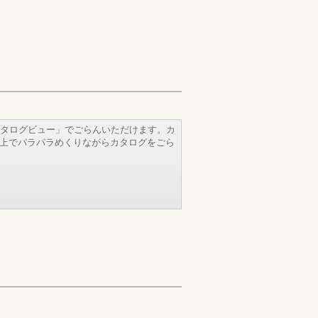
タログビュー」でごらんいただけます。カ
b上でパラパラめくりながらカタログをごら