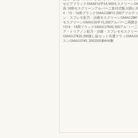
セビアフラックSMAB16平64,900モスクリーンGMA
高:18用モスグリーンアルバーニ直付式甑ガ調ヒ
4・15・16用ブラックSMAG28¥15.200アフロ
ン・スプレモ彩乃・沙羅モスグリーンGMAG28¥15.
モスグリーンGMAG26半15,200アルバーニ両開き
1516・18用フラックSMAG27¥20,300アル′ヽ
ア・トリアノン彩乃・沙羅・スプレモモスクリー
GMAG27¥20,300落し錠セット共通フラッSMAG01
スンGMAG01¥S.200250S‖NttK酎