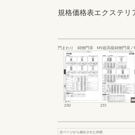
規格価格表エクステリア編_20
門まわり 鋳物門扉 MV超高級鋳物門扉／
250
251
左ページから抽出された内容