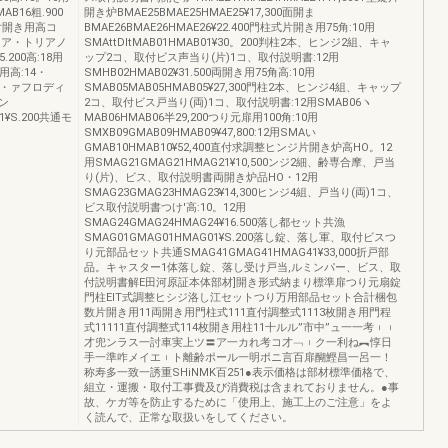
B16粗.900
開き炉BMAE25BMAE25HMAE25¥17,300面開ま
片開き用高コ
BMAE26BMAE26HMAE26¥22.400門柱式片開き用75角:10用
ディア・トリアノ
SMAttDltMAB01HMAB01¥30。200判柱2本、ヒンジ2組、キャ
200高:18用
ップ2コ、取付ビス声当り(片)1コ、取付説明書:12用
用高:14・
SMHB02HMAB02¥31.500両開き用75角高:10用
一二・ァフロディ
SMAB05MAB05HMAB05¥27,300門柱2本、ヒンジ4組、キャップ
ン
2コ、取付ビス戸当り(両)1コ、取付説明書:12用SMAB06ヽ
¥S.200共通モ
MAB06HMAB06半29,200つり元扉用100角:10用
SMXB09GMAB09HMAB09¥47,800:12用SMAい
GMAB10HMAB10¥52,400直付求調整ヒンジ片開き炉高HO。12
用SMAG21GMAG21HMAG21¥10,500ンジ2細、齢専合摩、戸当
り(片)、ビス、取付説明書両開き炉品HO・12用
SMAG23GMAG23HMAG23¥14,300ヒンジ4組、戸当り(両)1コ、
ビス取付説明書つけ'高:10。12用
SMAG24GMAG24HMAG24¥16.500落し都セット共漁
SMAG01GMAG01HMAG01¥S.200落し錠、落し軍、取付ビスつ
り元部品セット共通SMAG41GMAG41HMAG41¥33,000折戸部
品。キャスター1体落し錠、落し受け戸当,ルミンパー、ビス、取
付説明書解E田河原証本体部材]開き形式納まり標準扉つり元扇錠
門柱ElT式調整ヒシジ洛し江セットつり万用部品セット合計梱包
数片開き用11両開き用門柱式111直付調整式1113枚開き用門程
式11111直付調整式114枚開き用柱11十ルル”市中”ュ一一考︲︲
才兜ンラス一討車実上ツ〓ア一カれ考コ才﹁︲ク一利ね︻惇日
手一準咋メイエ︲ト離齢ポール一明ポニ言百扉醐鰹昌一呂一！
称寿多一致一誘重SHiNMK百251●表示価格は部材標準価格で、
組立・運搬・取付工事費及び消費税は含まれておりません。●事
故、ケガ等を防止するために「使用上、施工上のご注意」をよ
く読んで、正常な取扱いをしてください。