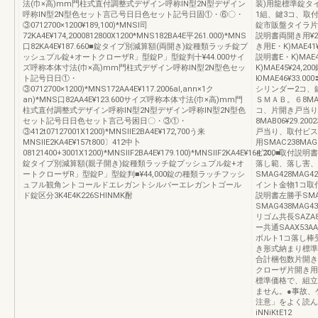
法(巾×高)mm門柱式直付調整式デザイン呼称lN型2N型デザイン
装)用龍標準錠タイ
呼称lN型2N型色セット言己号日日色セット記号日固①・⑥〇・
1組、鍵3コ、取付
③0712700×1200¥189,100)*MNSI司
錠市販盤タイラ片開
72KA4E¥174,2000812800X1200*MNS182BA4E平261.000)*MNS
説明書両開き用¥2
口82KA4E¥187.660■錠タイプ別減算額(両開き)錠種類ラッチ錠プ
き用E・K)MAE4
ッシュプル錠+オートクローザR」型錠P」型錠判十¥44.000サイ
説明書E・K)MAE
ズ呼称本体寸法(巾×高)mm門柱式デザイン呼称lN型2N型色セッ
K)MAE45¥24
ト記号日日①・
ЮMAE46¥33.00
③0712700×1200)*MNS172AA4E¥117.2006al,ann×1ク
シリンダー2コ、鍵
an)*MNS口82AA4E¥123.600サイズ呼称本体寸法(巾×高)mm門
ＳＭＡＢ。６8MAB
柱式直付調整式デザイン呼称lN型2N型デザイン呼称lN型2N型色
コ、片開き戸当り
セット記号日日色セット言己号困日〇・③①・
8MAB06¥29.
③412t07127001X1200)*MNSIIE2BA4E¥172,700う来
戸当り、取付ビス
MNSIIE2KA4E¥157t800〕412中卜
用SMAC238M
08121400+3001X1200)*MNSIIF2BA4E¥179.100)*MNSIIF2KA4E¥164.200■
ビス、取付説明書落t
錠タイプ別減算額(親子開き)錠種類ラッチ錠プッシュプル錠+オ
落し範、落し害、
ートクローザR」型錠P」型錠判■¥44,000錠の種類ラッチフッシ
SMAG428MAG
ュフル観角ントコールドエレガントシルバーエレガントゴール
イント金物1コ取
ド錠区分3K4E4K226SHINMK酎
説明書左勝手SMAG
SMAG438MAG43
リゴム共長SAZA8
ー共通SAAX53AA
ボルト1コ落し棒受け
き形式納まり標準
合計梱包数片開き
クローザ片開き用
標準価格で、組立
ません。●事故、
注意」をよく読ん
iNNiKtE12