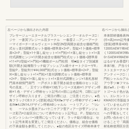
左ページから抽出された内容
右ページから抽出
プレサージュ一エターナルプラス一レシエンテ一オルテーヌ□︱
本体部材価格表l
ジ十 一蒼冥プレジール百ターナル 一春霞Ｚ﹁アン一アーク
(巾×高)mm記号
一マイポーチ一オルヴィエートlN型2N型両開き組含せ価格門柱
(塗装)標準扉400)
式セッ直付調整式セッ卜価格=標準扉×2+P」型錠×1卜価格=標準
1200SAEW19BAE
扉×2+P」型錠×1十落し錠セット×1+門柱×1+落し錠セット×1+直
く1200SAEW39BA
付式調整ヒンジ×1片開き組含せ価格門柱式セット価格=[標準扉
0∩SAEW498AEW4
×11+PU型錠×1+門柱×1機能ポール門柱照 明■錠タイプ別減算
はるがすみ香霞F
額(片開き)錠種類ラッチ錠プッシュプル鏡十オートクローザR」
本体1枚、戸当り
型錠P」型錠判十¥44,000門柱式セット価格=標準扉×2+P」型錠
ストエターナルプ
Xl+落し錠セット×1+門柱×1直付調整式セット価格=標準扉
アンティーク□︱
×2+P」型錠×1+落し錠セット×1+直付式調整ヒンジ×1表札形材
門柱シャルルアル
門扉木樹情門扉門 一戸ポスト親子開き組含せ価格ロセット記
アウ手ツ〓フマル
号の見友…「」王寸ツト呼称※13色下シリーズ名称※1.デザイン呼
鵜ボ●R」(一B)
称※1.色・デザイン呼称セット記号の○部には色記号、□部にはデ
トゴールド色があ
ザイン呼称が入ります。ご発注の際には、ご注意ください。●色
い。エレカントシリ
角フラックCBステン(塗装)色記号K8●デザイン呼称デザイン■4J
KMAEOC市販
名lN■4J2N14Jデザイン呼称ABシャルル 一トリアノン ”つレ
いていませんので
モ 一マルタ墨水アルバ十二十アフ雪アィア一沙雫アンジェ
扉とのマスターキ
一ヱ彩乃※2.錠区分について表中のセット記号は、P」型錠の(エ
ヘの手配をしてく
レガントシルバー)使用になっています。ラッチ錠の場合は、セ
お問い合わせくだ
ット記号末尾を変更してご発注ください。価格は、組合せ価格
けることで「両面
の下表金額を参照してください。●錠の色区分サイズ呼称本体寸
材名称使用区分言