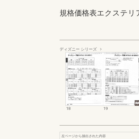
規格価格表エクステリア編_2
ディズニー シリーズ
18
19
左ページから抽出された内容