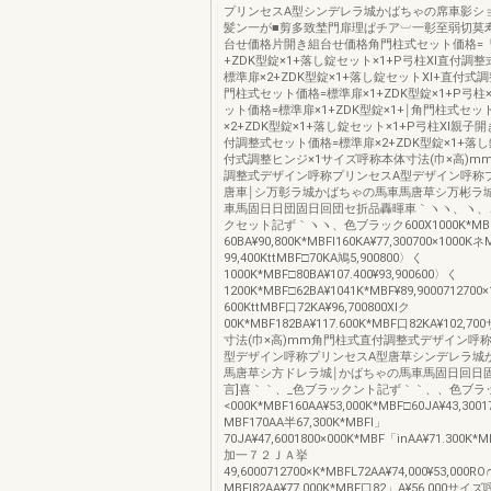
プリンセスA型シンデレラ城かばちゃの席車影シ
髪ン一が■剪多致埜門扉理ぱチア︺一彰至弱切莫
台せ価格片開き組台せ価格角門柱式セット価格=「
+ZDK型錠×1+落し錠セット×1+P弓柱Xl直付調
標準扉×2+ZDK型錠×1+落し錠セットXl+直付式
門柱式セット価格=標準扉×1+ZDK型錠×1+P弓柱
ット価格=標準扉×1+ZDK型錠×1+￨角門柱式セッ
×2+ZDK型錠×1+落し錠セット×1+P弓柱Xl親
付調整式セット価格=標準扉×2+ZDK型錠×1+落し
付式調整ヒンジ×1サイズ呼称本体寸法(巾×高)m
調整式デザイン呼称プリンセスA型デザイン呼称
唐車￨シ万彰ラ城かばちゃの馬車馬唐草シ万彬ラ
車馬固日日団固日回団セ折品轟暉車｀ヽヽ、ヽ、
クセット記ず｀ヽヽ、色ブラック600X1000K*MB
60BA¥90,800K*MBFI160KA¥77,300700×1000K
99,400KttMBF□70KA鳩5,900800〉く
1000K*MBF□80BA¥107.400¥93,900600〉く
1200K*MBF□62BA¥1041K*MBF¥89,9000712700×
600KttMBF口72KA¥96,700800Xlク
00K*MBF182BA¥117.600K*MBF口82KA¥102
寸法(巾×高)mm角門柱式直付調整式デザイン呼
型デザイン呼称プリンセスA型唐草シンデレラ城
馬唐草シ方ドレラ城￨かばちゃの馬車馬固日回日
言]喜｀｀、_色ブラックント記ず｀｀、、色ブラック
<000K*MBF160AA¥53,000K*MBF□60JA¥43,300
MBF170AA半67,300K*MBFI」
70JA¥47,6001800×000K*MBF「inAA¥71.300K*M
加一７２ＪＡ挙
49,6000712700×K*MBFL72AA¥74,000¥53,000R
MBFI82AA¥77.000K*MBF口82」A¥56,000サ