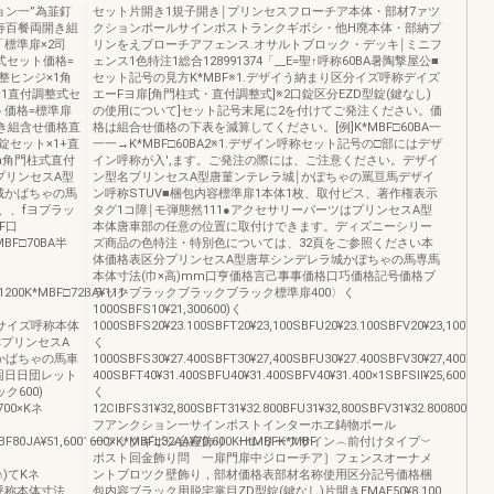
ョン一”為韮釘
セット片開き1規子開き￨プリンセスフローチア本体・部材7ァツ
寿百餐両開き組
クションポールサインポストランクギボシ・他H廃本体・部納プ
標準扉×2司
リンをえブローチアフェンス.オサルトブロック・デッキ￨ミニフ
整式セット価格=
ェンス1色特注1総合128991374「__E=聖↑呼称60BA暑陶撃屋公■
調整ヒンジ×1角
セット記号の見方K*MBF※1.デザイう納まり区分イズ呼称デイズ
×1直付調整式セ
エーFヨ扉[角門柱式・直付調整式]※2口錠区分EZD型錠(鍵なし)
ト価格=標準扉
の使用について]セット記号末尾に2を付けてご発注ください。価
子開き組含せ価格直
格は組合せ価格の下表を減算してください。[例]K*MBF□60BA一
錠セット×1+直
一一→K*MBF□60BA2※1.デザイン呼称セット記号の□部にはデザ
m角門柱式直付
イン呼称が入',ます。ご発注の際には、ご注意ください。デザイ
プリンセスA型
ン型名ブリンセスA型唐菫ンテレラ城￨かぽちゃの罵亘馬デザイ
城かばちゃの馬
ン呼称STUV■梱包内容標準扉1本体1枚、取付ビス、著作権表示
、、fヨブラッ
タグ1コ障￨モ弾態然111●アクセサリーパーツはプリンセスA型
F口
本体唐車部の任意の位置に取付けできます。ディズニーシリー
ネMBF□70BA半
ズ商品の色特注・特別色については、32頁をご参照ください本
体価格表区分プリンセスA型唐草シンデレラ城かぼちゃの馬専馬
本体寸法(巾×高)mm口亨価格言己事事価格口巧価格記号価格ブ
1200K*MBF□72BA¥111‐
ラックブラックブラックブラック標準扉400〉く
1000SBFS10¥21,300600)く
,700サイズ呼称本体
1000SBFS20¥23.100SBFT20¥23,100SBFU20¥23.100SBFV20¥23,100700)
称プリンセスA
く
かばちゃの馬車
1000SBFS30¥27.400SBFT30¥27,400SBFU30¥27.400SBFV30¥27,400X100
固日日団レット
400SBFT40¥31.400SBFU40¥31.400SBFV40¥31.400×1SBFSll¥25,600600
600)
く
1700×Kネ
12CIBFS31¥32,800SBFT31¥32.800BFU31¥32,800SBFV31¥32.800800×12
フアンクション一サインポストインターホヱ鋳物ポール
BF80JA¥51,6001600×K*MBFL32AA¥70,600KHtMBFK*MBF
一フックギボシ台座飾り 一レリーフサイン︵前付けタイプ︶
ポスト回金飾り問 一扉門扉中ジローチア］フェンスオーナメ
O∩)てKネ
ントブロツク壁飾り，部材価格表部材名称使用区分記号価格梱
イズ呼称本体寸法
包内容ブラック用脱宅掌目ZD型錠(鍵なし)片開きEMAE50¥8,100