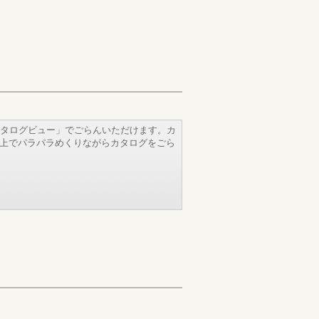
タログビュー」でごらんいただけます。カ
b上でパラパラめくりながらカタログをごら