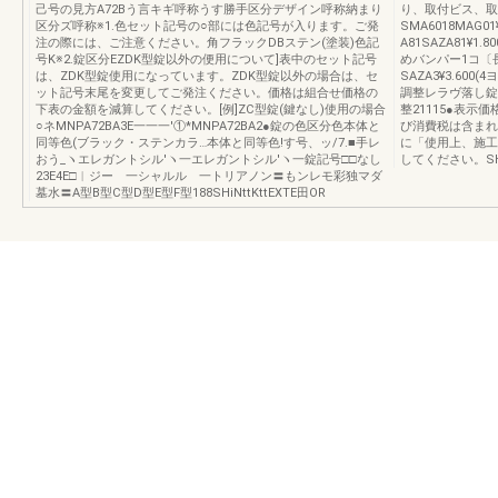
己号の見方A72Bう言キギ呼称うす勝手区分デザイン呼称納まり
り、取付ビス、取
区分ズ呼称※1.色セット記号の○部には色記号が入ります。ご発
SMA6018MAG0
注の際には、ご注意ください。角フラックDBステン(塗装)色記
A81SAZA81¥1
号K※2.錠区分EZDK型錠以外の便用について]表中のセット記号
めバンパー1コ〔長
は、ZDK型錠使用になっています。ZDK型錠以外の場合は、セ
SAZA3¥3.60
ット記号末尾を変更してご発注ください。価格は組合せ価格の
調整レラヴ落し錠
下表の金額を減算してください。[例]ZC型錠(鍵なし)使用の場合
整21115●表
○ネMNPA72BA3E一一一'①*MNPA72BA2●錠の色区分色本体と
び消費税は含まれ
同等色(ブラック・ステンカラ…本体と同等色!す号、ッ/7.■手レ
に「使用上、施工
おう_ヽエレガントシル′ヽ一エレガントシル′ヽ一錠記号□□なし
してください。SHiN
23E4E□︱ジー 一シャルル 一トリアノン〓もンレモ彩独マダ
墓水〓A型B型C型D型E型F型188SHiNttKttEXTE田OR