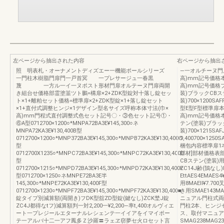
左ページから抽出された内容
右ページから抽出
照 明表札・オーナメントディズエー一機能ポールシリーズ
―一オルチーヌ門
一門柱木樹脂門扉門一戸首冥 一プレサージュ一春黒
高)mm記号価格
蔑 一方ル一イ一ヌポスト形材門扉オルテーヌ門扉両開
高)mm記号価格ブ
き組台せ価格部霊塗韮ツト鵬=構扉×2+ZDK型錠対十落し錠セッ
装)ブラックCBス
ト×1+離粕セット価格=標準扉×2+ZDK型錠×1+落し錠セット
装)700×1200SAFF
×1+直付式調整ヒンジ×1デザイン型名サイズ呼称本体寸法(巾×
型E型F型標準扉本
高)mm門程式直付調整式色セット記号〇・③色セット記号①・
高)mm記号価格
⑥A型0712700×1200○*MNPA72BA3E¥145,300○ネ
テン(塗装)ブラッ
MNPA72KA3E¥130,400B型
装)700×1215SAF
0712700×1200○*MNP372BA3E¥145,300○*MNPB72KA3E¥130,400C
9,400700×1250S
型
梱包内容標準扉1本
0712700X1235○*MNPC72BA3E¥145,300○*MNPC72KA3E¥130,400D
部材]部材価格表
型
CBステン(塗装)
0712700×1215○*MNPD72BA3E¥145,300○*MNPD72KA3E¥130,400E
ZC14J齢(鵠なし)
型0712700×1250○ネMNPE72BA3E半
EttAES4EMA
145,300○*MNPE72KA3E¥130,400F型
用8MAEll¥7.
0712700×1230○*MNPF72BA3E¥145,300○*MNPF72KA3E¥130,400■
き用SMAE143M
錠タイプ別減算額(両開き)フDK型舘ZD型錠(鍵なし)ZCK埜J錠
ニュアル門柱式両開き用
ZC4J都得なtフ)減算額判一対2,200一¥2,200―率t,400オルヴィエ
門柱2本、ヒンジ
ート一プレジールエターナルレシェンテ一イイアをイマイポー
ス、取付マニュア
テ一アルバ十二一アフ鳳多Ｚ沙羅〓ラェヱ窃夢セ火ロセット言
SMAG238MAG