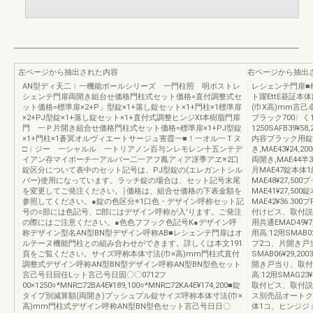
左ページから抽出された内容
右ページから抽出
AN型ディ天二︱一機能ポールシリーズ 一門柱照 明ポストレ
レシェンテ門扉■
シェンテ門扉両開き組台せ価格門柱式セット価格=直付調整式セ
ト躍EttE昼証本
ット価格=標準扉×2+P」型錠×1+落し錠セット×1+門柱×1標準扉
(巾X高)mm言
×2+PJ型錠×1+落し錠セット×1+直付式調整ヒンジXl本樹脂門扉
ブラック700〉く125
門 一Ｐ片開き組合せ価格門柱式セット価格=標準扉×1+PJ型錠
1250SAFB39
×1+門柱×1蒼冥オルヴィエートサージュ害霞一■！一オル一Ｔヌ
内容ブラック用錠
□︱ジー 一シャルル 一トリアノン百与ンレモレン十五ンテデ
き,MAE43¥24
イアン存マイポーチ一アルバー二一アフ鳳アィア冴季アヱ※2口
両開き,MAE44
錠区分について表中のセット記号は、PJ型錠の(エレガントシル
月MAE47錠本
バー)使用になっています。ラッチ錠の場合は、セット記号末尾
MAE48¥27,
を変更してご発注ください。￨価格は、組合せ価格の下表金額を
MAE41¥27,
参照してください。●錠の色区分※1口色・デザイン呼称セット記
MAE42¥36.3
号の○部には色記号、□部にはデザイン呼称が入'ります。ご発注
付けビス、取付説明
の際にはご注意ください。●色色フフック色記号K●デザイン呼
用共通EMAD49¥
称デザイン型名AN型BN型デザイン呼称AB■レシェンテ門扉はオ
用高:12用SMAB
ルテーヌ機能門柱との組み合わせができます。詳しくは本文191
プ2コ、片開き戸
頁をご覧ください。サイズ呼称本体寸法(巾×高)mm門柱式直付
SMAB06¥29,
調整式デザイン呼称AN型BN型デザイン呼称AN型BN型色セット
開き戸当り、取付
言己号日回任Lット言己号日固〇〇0712フ
高:12用SMAG2
00×1250○*MNR□72BA4E¥189,100○*MNR□72KA4E¥174,200■錠
取付ビス、取付説明
タイプ別減算額(両開き)プッシュプル錠サイズ呼称本体寸法(巾×
ス別売品オートク
高)mm門柱式デザイン呼称AN型BN型色セット言己号日日〇
体1コ、ヒンジジ