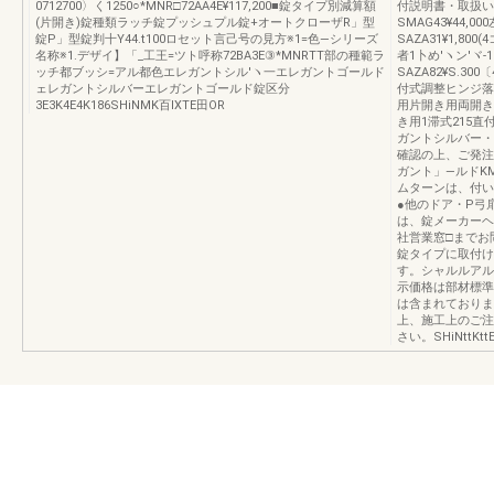
0712700〉く1250○*MNR□72AA4E¥117,200■錠タイプ別減算額
付説明書・取扱い説
(片開き)錠種類ラッチ錠プッシュプル錠+オートクローザR」型
SMAG43¥44,0
錠P」型錠判十Y44.t100ロセット言己号の見方※1=色―シリーズ
SAZA31¥1,8
名称※1.デザイ】「_工王=ツト呼称72BA3E③*MNRTT部の種範ラ
者1卜め′ヽン′ヾ-
ッチ都ブッシ=アル都色エレガントシル′ヽ一エレガントゴールド
SAZA82¥S.
ェレガントシルバーエレガントゴールド錠区分
付式調整ヒンジ落
3E3K4E4K186SHiNMK百ⅨTE田OR
用片開き用両開き
き用1滞式215直付
ガントシルバー・
確認の上、ご発注
ガント」―ルドK
ムターンは、付い
●他のドア・P弓
は、錠メーカーヘ
社営業窓□までお
錠タイプに取付け
す。シャルルアル
示価格は部材標準
は含まれておりま
上、施工上のご注
さい。SHiNttKtt