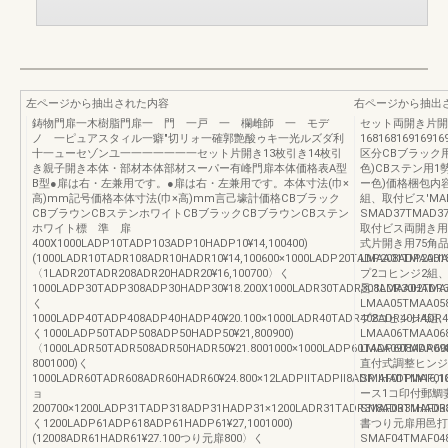
左ページから抽出された内容
右ページから抽出
鋳物門扉一木樹脂門扉一 門 一戸 一 欄雌師 一 モデ
セット両開き片開き
ノ 一ピュアスタィル一癖″切リォ一確郭艶酸ゥキ一光ルズダ利
1681681691
十一ューセゾンユ一一一一一一一セット片開き13枚引き14枚引
区分CBブラック用
き親子開き本体・部材本体部材スーパー有峰門扉本体価格表A型
色)CBステン用1
B型●扉は右・左兼用です。●扉は右・左兼用です。本体寸法(巾×
ー色)価格梱包内容
高)mm記号価格本体寸法(巾×高)mm言己壕計価格CBブラック
組、取付ビス'MAD3
CBブラウンCBステンホワイトCBブラックCBブラウンCBステン
SMAD37TMAD3
ホワイト標 準 扉
取付ビス両開き用SMA
400X1000LADP10TADP103ADP10HADP10¥14,100400)
式片開き用75角
(1000LADR10TADR108ADR10HADR10¥14,100600×1000LADP20TADP208ADP20HAD
LMAA01TMAA0
〈1LADR20TADR208ADR20HADR20¥16,100700〉く
プ2コヒンジ2組
1000LADP30TADP308ADP30HADP30¥18.200X1000LADR30TADR308ADR30HADR3
呂:1LMAA02TM
く
LMAA05TMAA0
1000LADP40TADP408ADP40HADP40¥20.100×1000LADR40TADR408ADR40HADR40
プ2コヒンジ4組
く1000LADP50TADP508ADP50HADP50¥21,800900)
LMAA06TMAA0
〈1000LADR50TADR508ADR50HADR50¥21.8001000×1000LADP60TADP608ADP60
LMAA09TMAA098
8001000)く
直付式調整ヒンジ
1000LADR60TADR608ADR60HADR60¥24.800×12LADPllTADPll8ADPllHADPll¥16,
SMAF01TMAF0
ョ
ース1コ印付郵鯛妻
200700×1200LADP31TADP318ADP31HADP31×1200LADR31TADR318ADR31HADR3t
SMAF03TMAF0
く1200LADP61ADP618ADP61HADP61¥27,1001000)
書つり元扉用邑打
(12008ADR61HADR61¥27.100つり元扉800〉く
SMAF04TMAF04