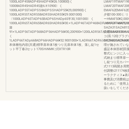
1000LADP458ADP45HADP45¥26.100800)く
LMAF19TMAF1
10008ADR45HADR45遊6.lt10900〉く
LMAF20TMAF20
1000LADP55TADPSS8ADPSSHADP55¥29,000900)く
EMAF62EMAF6
1000LADR55TADR558ADR55HADR55¥29.0001000)
夕都100-300ミ:
〈1000LADP65TADP65BADP6SHADp65半30,1001000〉く
ーHMAF50¥2,
1000LADR65TADR658ADR65HADR65¥30.×1LADP46TADP468ADP46HADP46¥29,0
LMAF51TMAF5
遊
SAZA31SAZA8
91×1LADP56TADP568ADP56HADP56¥30,200900×1200LADR56TADR568ADR56HAD
共通SAAX53SAA
く
コ(長:120)プ
1LADP66TADp668ADP66HADP66¥32.9001000×1LADR66TADR668ADR66HADR66¥3
SAZA82SAZA8
本体梱包内容(共通)標準扉本体1枚つり元扉本体1枚、落し錠1セ
理が施されていない
ット平丁春2セット170SHiNMKゴEXTR10R
盛証本体部材]田
整式ヒンジに入っ
式納まり標準扉一
し錠つり元カバー※
式1113両開き用
付調整i211174
ーラクティス●表
事費及び消費税は
るために「使用上
扱いをしてください。