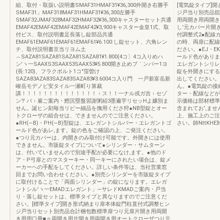
組、取付・取扱い説明書SMAF31HMAF31¥36,300外開き右勝手
[電気錠タイプ]
SMAF31」MAF318MAF31HMAF31¥36,300左勝手
ジ戸当り別売品舘
SMAF32JMAF328MAF32HMAF32¥36,300キャスターセット共通
用両開き用両開き
EMAF42EMAF42EMAF42EMAF42¥3,900キャスター金皇1式、取
し'元カバー片開き
付ビス、取付説明書足長落し錠部品共通
付調整式2●配線
EMAF61EMAF61EMAF61EMAF61¥6.100:し錠セット、六角レン
の時、両扉に配線
チ、取付説明書京当リヨム土
ださい。●EJ・
︵SAZA81SAZA81SAZA81SAZA81¥1.800(4コ〕4コ入りめハ
ールド色がありま
ン′ヽ一SAAXS3SAAX53SAAX53¥5.800開き止めブ｀ンパー1ヨ
エレガントシリレ′
(長:120)、フラクボルト1コ″窪曽け
錠を外開きにする場
SAZA83AZA83SAZA83SAZA83¥3.6004コ入り門 一戸新富岳新
出してください。
峻岳モデノピ安タイル一瀬町り算裁
ん。●電気錠の接
講！！！！！！！！！！！！！！︲ス！！一ナル戎ガ吉︲セゾ
ター・配線などが
ン〒パ︲雇ご案内・鰹詫塁盤習謝粥紹3墨遍芋リセッHよ嬢別ま
示価格は部材標準
せん。誕ヒン刻毎当リピー細品を撫用くださ狩●NB型錠とオー
含まれてお',ま
トクローザの組合せは、できませんのでご注意ください。
上、施工上のご注
●RH(―B)・PH(―B)型錠は、エレガントシルバー・エレガントゴ
さい。師NttKHE対
ールド色があレ,ます。錠の色をご確認の上、ご発注ください。
●つり元カバーは、内開きのみ取付け可能です。外開きには使用
できません。市販錠タイプについて●シリンダー・サムターン
は、付いていませんので別途手配が必要になけ,ます。●他のド
ア・P弓扉とのマスターキー・同一キーにされたい場合は、錠メ
ーカーヘの手配をしてください。詳しい条件等は、当社営業窓
回までお問い合わせください。●別売シリンダーを市販錠タイプ
に取付けることで「両面シリンダー」の錠になります。エレガ
ントシル′ヽ一EMADエレガント」―サレドKMADご案内・戸当
り・落し錠セットは、標準タイプと異なりますのでご注意くだ
さい。[標準タイプ]開き形式納まり扉本体錠門柱直付式調整ヒン
ジ戸当りセット別売品合計梱包数標準扉つり元扉片開き用両開
き用用口冊■ｎ両開き用片開き用両開き用オートクローザつり元