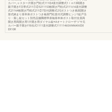
カバー,ャスター片開き門柱式1110)4直付調整式1ｌｍ13両開き
親子開きF日帯式211①②5211153枚開き門柱式2111の6直付調整
式21164枚開き門程式211②7百付調整式21[ポストつき禍扉]開き
形式納まり扉本体ポストつき袖扉門柱直付式調整ヒンジ1錠戸当
り・落し錠セット別売品舗隅標準扉袖扉本体ポスト取付全員両
開き用両開き用1片開き用ダイヤル錠※Aオートクローザつ'サ元
カバー親子開きF吊柱式1111直付調整式1111146SttNNiKttE対
ER10R