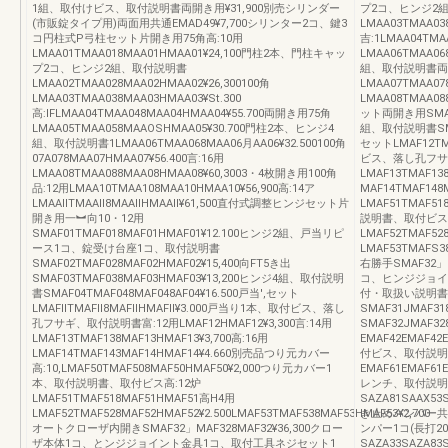
1組、取付けビス、取付説明書両開き用¥31,900別売シリンダー
プ2コ、ヒンジ2組
(市販錠タイプ用)両面用共通EMAD49¥7,700シリンター2コ、鍵3
LMAA03TMAA038
コ円柱式P弓柱セット片開き用75角高:10用
吉:1LMAA04TMA
LMAA01TMAA018MAA01HMAA01¥24,100門柱2本、門柱キャッ
LMAA06TMAA0
プ2コ、ヒンジ2組、取付説明書
組、取付説明書両開
LMAA02TMAA028MAA02HMAA02¥26,300100角
LMAA07TMAA07
LMAA03TMAA038MAA03HMAA03¥St.300
LMAA08TMAA0
高:lFLMAA04TMAA048MAA04HMAA04¥55.700両開き用75角
ット両開き用SMAF0
LMAA05TMAA058MAAOSHMAA05¥30.700門柱2本、ヒンジ4
組、取付説明書SMAF
組、取付説明書1LMAA06TMAA068MAA06月AA06¥32.500100角
セットLMAF12TM
07A078MAA07HMAA07¥56.400言:16用
ビス、落し孔フサ
LMAA08TMAA088MAA08HMAA08¥60,3003・4枚開き用100角
LMAF13TMAF13
品:12用LMAA10TMAA108MAA10HMAA10¥56,900高:14ア
MAF14TMAF14
LMAAllTMAAll8MAAllHMAAll¥61,500直付式調整ヒンジセット片
LMAF51TMAF5
開き用一︼向10・12用
説明書、取付ビス司
SMAF01TMAF018MAF01HMAF01¥12.100ヒンジ2組、戸当リピ
LMAF52TMAF52
ース1コ、錠受け台座1コ、取付説明書
LMAF53TMAFS
SMAF02TMAF028MAF02HMAF02¥15,400向FT5き出
右勝手SMAF32」M
SMAF03TMAF038MAF03HMAF03¥13,200ヒンジ4組、取付説明
コ、ヒンジジョイ
書SMAF04TMAF048MAF048AF04¥16.500戸当',セット
付・取扱い説明書左S
LMAFllTMAFll8MAFllHMAFll¥3.000戸当り1本、取付ビス、落し
SMAF31JMAF31
孔フサギ、取付説明書富:12用LMAF12HMAF12¥3,300言:14用
SMAF32JMAF3
LMAF13TMAF138MAF13HMAF13¥3,700高:16用
EMAF42EMAF4
LMAF14TMAF143MAF14HMAF14¥4.660別売品つり元カバー
付ビス、取付説明
高:10,LMAF50TMAF508MAF50HMAF50¥2,000つり元カバー1
EMAF61EMAF6
本、取付説明書、取付ビス高:12炉
レンチ、取付説明
LMAF51TMAF518MAF51HMAF51高H4用
SAZA81SAAX53
LMAF52TMAF528MAF52HMAF52¥2.500LMAF53TMAF538MAF53HMAF53¥2,700
き止めバンパー共通S
オートクローザ内開きSMAF32」MAF328MAF32¥36,300クロー
ンパー1コ(長打2
ザ本体1コ、とンジジョイント金具1コ、取付工具ネジセット1
SAZA33SAZA8