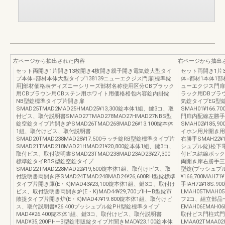
左ページから抽出された内容
右ページから抽出
セット両開き1片開き13枚開き4枚開き親子開き電気錠大型タイ
セット両開き1片
プ本体=部材本体大型タイプ138139ニューエクジス門扉[標準錠
体=都材1本体1部材
用]部材価格表ディズニーシリーズ部材名称使用区分CBブラック
ューエクジス門扉
用CBブラウン用CBステン用ホワイト用価格相包内容錠内掛錠
ラック用DBブラ
NB型錠標準タイプ片開き扉
気錠タイプEG型
SMAD25TMAD2MAD25HMAD25¥13,300錠本体1組、鍵3コ、取
SMAH01¥16
付ビス、取付説明書SMAD27TMAD278MAD27HMAD27NBS型
門扉内配線左勝手SM
錠空錠タイプ片開き炉SMAD26TMAD268MAD26¥13.100錠本体
SMAH02¥185,
1組、取付けビス、取付説明書
イホン用片開き用SMA
SMAD20TMAD238MAD28¥17.500ラッチ錠RB型錠標準タイプ片
右勝手SMAH22¥1
SMAD21TMAD218MAD21HMAD21¥20,800錠本体1組、鍵3コ、
シュプル錠)松下電
取付ビス、取付説明書SMAD23TMAD238MAD23AD23¥27,300
付ビス結線ボックス、
標準錠タイRBS型錠空錠タイプ
両開き岸右勝手三・K)M
SMAD22TMAD228MAD22¥19,600錠本体1組、取付けビス、取
型錠(プッシュブ
付説明書両開き序SMAD24TMAD248MAD24¥26,600RH型錠標準
¥166,700MAH7
タイプ片開き庫(E・K)MAD43¥23,100錠本体1組、鍵3コ、取付け
手lAH72¥18S.
ビス、取付説明書両開き炉(E・K)MAD44¥29,700プlH―B型錠市
LMAH05TMAH0
敗捉タイプ片開き炉(E・K)MAD47¥19.800錠本体1組、取付けビ
フ2コ、組立部品
ス、取付説明書¥26.400プッシュプル錠PH型錠標準タイプ
EMAH06EMAH0
MAD4¥26.400錠本体1組、鍵3コ、取付けビス、取付説明書
取付ビス門柱式門
MAD¥35,200PH―B型錠市販錠タイプ片聞きMAD¥23.100錠本体
LMAA02TMAA0