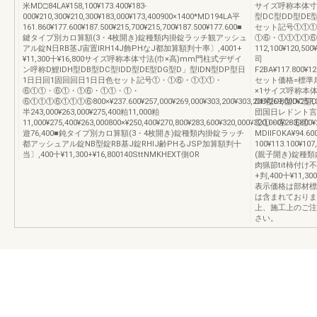
米MD□84LA¥158,100¥173.400¥183‐
サイズ呼称本体寸
000¥210,300¥210,300¥183,000¥173,400900×1400*MD194LA平
型DC型DD型DE
161.860¥177.600¥187.500¥215,700¥215,700¥187.500¥177.600■
セット記号①①①
鍵タイプ別カロ算額(3・4枚開き)錠種類内掛錠ラッチ観アッシュ
①⑥・①①①①⑥34
アル錠N日RB茎J宙置IRH14J飾PHなJ都加算額判十率〕,4001+
112,100¥120,500
¥11,300十¥16,800サイズ呼称本体寸法(巾×高)mm門柱式デザイ
司
ン呼称D鯉IDH型DB型DC型IDD型DE型DG型D」型IDN型DP型日
F2BA¥117.800¥12
1日日回1固回回日1日日色セット記号①・①⑥・①①①・
セット価格=標準扉
⑥①①・⑥①・①⑥・①①・①・
×1サイズ呼称本
⑥①①①⑥①①①⑥800×¥237.600¥257,000¥269,000¥303,200¥303,200¥269,000¥257
DH型DB型DC型
半243,000¥263,000¥275,400粕11,000粕
団国日レドント言
11,000¥275,400¥263,000800×¥250,400¥270,800¥283,600¥320,000¥320,000¥283,80
①①・①・⑥①・①
遊76,400■鈍タイプ別カロ算額(3・4枚開き)錠種類内掛錠ラッチ
MDIIFOKA¥94.600
都アッシュアル錠NB型錠RB基J錠RHIJ齢PHるJSP加算額判十
100¥113.10
当〕,400十¥11,300+¥16,800140SttNMKHEXT側OR
(親子開き)錠種
肉猟節tit柿付け不
+判,400十¥11,300
表示価格は部材標
は含まれておりま
上、施工上のご注
さい。