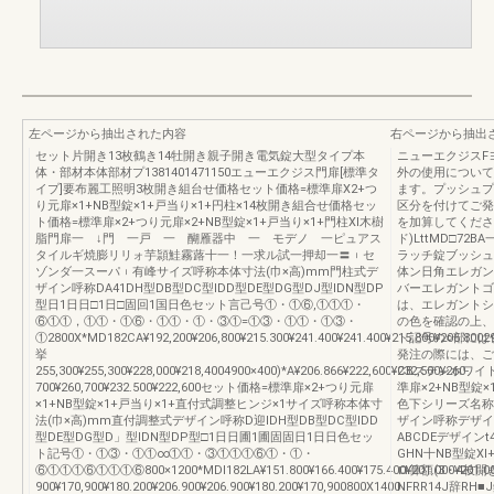
左ページから抽出された内容
右ページから抽出
セット片開き13枚鶴き14牡開き親子開き電気錠大型タイプ本
ニューエクジスFヨ
体・部材本体部材プ1381401471150エューエクジス門扉[標準タ
外の使用について
イプ]要布麗工照明3枚開き組台せ価格セット価格=標準扉X2+つ
ます。プッシュプ
り元扉×1+NB型錠×1+戸当り×1+円柱×14枚開き組合せ価格セッ
区分を付けてご発
ト価格=標準扉×2+つり元扉×2+NB型錠×1+戸当り×1+門柱Xl木樹
を加算してください
脂門扉一 ↓門 一戸 一 醐雁器中 一 モデノ 一ピュアス
ド)LttMD□72
タイルギ焼膨リリォ芋頴鮭霧蕗十一！一求ル試一押却一〓︲セ
ラッチ錠ブッシュ
ゾンダ一スーパ︲有峰サイズ呼称本体寸法(巾×高)mm門柱式デ
体ン日角エレガン
ザイン呼称DA41DH型DB型DC型IDD型DE型DG型DJ型IDN型DP
バーエレガントゴー
型日1日日□1日□固回1国日色セット言己号①・①⑥,①①①・
は、エレガントシ
⑥①①，①①・①⑥・①①・①・③①=①③・①①・①③・
の色を確認の上、
①2800X*MD182CA¥192,200¥206,800¥215.300¥241.400¥241.400¥215.800¥206.8002
ト記号の○部には
挙
発注の際には、ご
255,300¥255,300¥228,000¥218,4004900×400)*A¥206.866¥222,600¥232,500¥260‐
CBステンホワイ
700¥260,700¥232.500¥222,600セット価格=標準扉×2+つり元扉
準扉×2+NB型錠
×1+NB型錠×1+戸当り×1+直付式調整ヒンジ×1サイズ呼称本体寸
色下シリーズ名称
法(巾×高)mm直付調整式デザイン呼称D迎IDH型DB型DC型IDD
ザイン呼称デザイ
型DE型DG型D」型IDN型DP型□1日日圃1圃固固日1日日色セッ
ABCDEデザイン
ト記号①・①③・①①∞①①・③①①①⑥①・①・
GHN十NB型錠X
⑥①①①⑥①①①⑥800×1200*MDl182LA¥151.800¥166.400¥175.400¥201.000¥201.000
ロ算額(3・4枝
900¥170,900¥180.200¥206.900¥206.900¥180.200¥170,900800X1400
NFRR14J辞RH■J