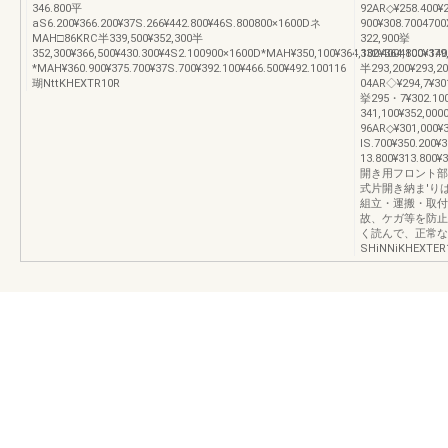
346.800平
92AR◇¥258.400¥
aS6.200¥366.200¥37S.266¥442.800¥46S.800800×1600Dネ
900¥308.700470
MAH□86KRC半339,500¥352,300半
322,900挙
352,300¥366,500¥430.300¥4S2.100900×1600D*MAH¥350,100¥364,100¥364,100¥379
332.4004800×140
*MAH¥360.900¥375.700¥37S.700¥392.100¥466.500¥492.100116
半293,200¥293,2
瑚NttKHEXTR10R
04AR◇¥294,7¥30
挙295・7¥302.100
341,100¥352,00
96AR◇¥301,000¥
lS.700¥350.200¥
13.800¥313.80
開き用フロント部品
式片開き納ま'り
組立・運搬・取付
故、ケガ等を防止
く読んで、正常な
SHiNNiKHEXTER1