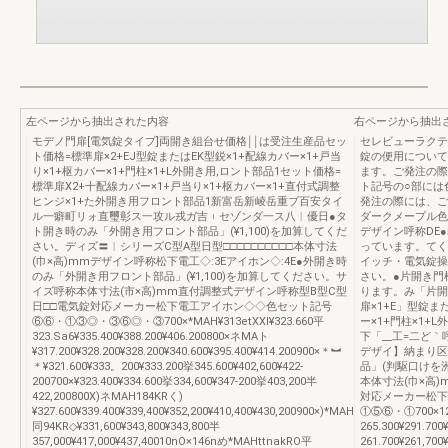
左ページから抽出された内容
右ページから抽出
モデノ門扉[電気錠タイプ]両開き組台せ価格￨￨は受注生産品セッ
セレビューラクティ
ト価格=標準扉×2+EJ型錠またはEK型鋭×1+配線カバー×1+戸当
錠の便用について
り×1+枢カバー×1+門柱×1+L外開き用,ロント部品1セット価格=
ます。ご発注の際
標準扉X2+十配線カバー×1+戸当り×1+枢カバー×1+直付式調整
ト記号の○部には
ヒンジ×1+た外開き用フロント部品1新富岳新崚岳重ブ百安タイ
発注の際には、ご
ル一癖町リォ直璽彰ス一攻ル戎ガ吉︲セゾンダ一ス八︱優日●タ
ダークメープル色
ト開き時のみ「外開き用フロント部品」(¥1,100)を加算してくだ
デザイン呼称DE
さい。ディズ〓︱シリーズC型A型日型□□□□□□□□□□本体寸法
っています。てく
(巾×高)mmデザイン呼称松下電工◇:3Eアイホン◇:4E●外開き時
イッチ・電気錠操
のみ「外開き用フロント部品」(¥1,100)を加算してください。サ
さい。●片開き門
イズ呼称本体寸法(市×高)mm直付調整式デザイン呼称型B型C型
ります。み「片開
日□□電気錠対応メーカー松下電工アイホン◇◇色セット記号
扉×1+E」型錠ま
⑥⑥・①③◎・③⑥◎・③700×*MAH¥313etXXl¥323.660平
ー×1+門柱×1+
323.Sa6¥335.400¥388.200¥406.200800×ネMAト
下「__工=二ど｀
¥317.200¥328.200¥328.200¥340.600¥395.400¥414.200900×＊︼
デザイ】納まり区
＊¥321.600¥333。200¥333.200挙345.600¥402,600¥422‐
品」(判駆口けを
200700×¥323.400¥334.600挙334,600¥347‐200挙403,200半
本体寸法(巾×高
422,200800X)ネMAH184KRく)
対応メーカー松下
¥327.600¥339.400¥339,400¥352,200¥410,400¥430,200900×)*MAH
①⑤⑥・①700×120
同94KR◇¥331,600¥343,800¥343,800半
265.300¥291.70
357,000¥417,000¥437,40010nO×146nめ*MAHttnakRO平
261.700¥261,70