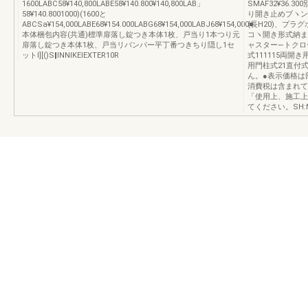
1600LABC58¥140,800LABE58¥140.800¥140,800LAB」
SMAF32¥36.3
58¥140.8001000)(1600と
り開き止めブヽンパ
ABCSa¥154,000LABE68¥154.000LABG68¥154,000LABJ68¥154,000■
(長H20)、プラグ
本体梱包内容(共通)標準扉落し錠つき本体1枚、戸当り1本つり元
コヽ開き形式納ま
扉落し錠つき本体1枚、戸当リバンパー平丁番つきちり隠し1セ
ャスター―トクロ
ットl][()S‖lNNlKEIEXTER10R
式111115両開き
用門柱式21直付
ん。●表示価格は
消費税は含まれて
「使用上、施工上
てください。SH:NN: