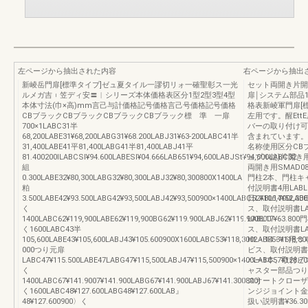
左ページから抽出された内容
右ページから抽出
新崚岳門扉[標準タイプ]ゼュ夏タイル一謬切リォ一確聖彰ス一光
セット両開き片開
ルメガ吉︲笠ディ安〓︱シリーズ本体価格表区分1型2型3型4型
扉￨システム部品10
本体寸法(巾×高)mm言己与計価格記号価格言己号価格記号価格
格表新崚軍門扉[
CBブラックCBブラックCBブラックCBブラック標 準 一扉
左用です。醒Ett
700×1LABC31半
バーの取り付け可
68,200LABE31¥68,200LABG31¥68.200LABJ31¥63‐200LABC41半
含まれています。
31,400LABE41平81,400LABG41半81,400LABJ41平
名称使用区分CB
81.400200ILABCSl¥94.600LABESl¥04.666LAB651¥94,600LABJSt¥94,600LABC32
ュプル錠)片開き用S
組
両開き用SMAD08¥
0.300LABE32¥80,300LABG32¥80,300LABJ32¥80,300800X1400LA
門柱2本、門柱キ
粕
付説明書4用LABL1
3.500LABE42¥93.500LABG42¥93,500LABJ42¥93,500900×1400LABC52¥106,700LABE
日LABL14¥52
く
ス、取付説明書LABL
1400LABC62¥119,900LABE62¥119,900BG62¥119.900LABJ62¥119.900800〉
LABL17¥63.
く1600LABC43半
ス、取付説明書LA
105,600LABE43¥105,600LABJ43¥105.600900X1600LABC53¥118,300LABE53¥118,8
H2・14・16用つ
000つり元扉
ビス、取付説明書つ
LABC47¥115.500LABE47LABG47¥115,500LABJ47¥115,500900×1400LABC57¥128.70
バー1本、取付ビス品H4
く
ャスター部品つり売
1400LABC67¥141.9007¥141.900LABG67¥141.900LABJ67¥141.300800)
スオートクローザ右
く1600LABC48¥127.600LABG48¥127.600LAB』
ンジジョイント金
48¥127.600900〉く
扱い説明書¥36.3