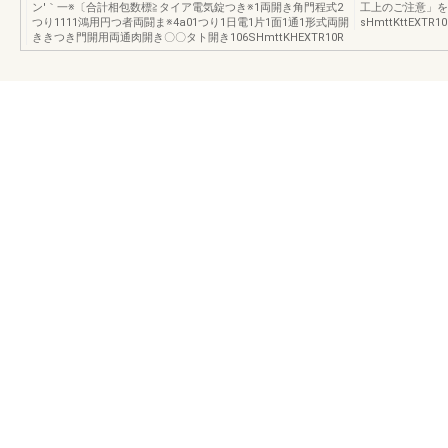
ン′｀一※〔合計相包数標≧タイア電気錠つき※1両開き角門程式2
工上のご注意」を
つり1111鴻用円つ者両闘ま※4a01つり1日電1片1面1通1形式両開
sHmttKttEXTR10
ききつき門開用両通肉開き〇〇タト開き106SHmttKHEXTR10R