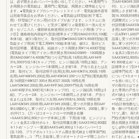
は、必ず開き止めバンパーを拾い出してください。※4.通用門つ
万AAY45¥349.
き両開きの電気錠は、通用門に電気錠、両開きに標準錠となり
付)、ヒンジ2組(
ます。●電気錠タイプのシークレットスイッチ・電気錠操作器等
隙間ふさぎ材1本
は別途市販品をお求めください。●電気錠はEE型錠(松下電工
鶏16.300高対8用右
用)・EF型錠(アイホン用)の2タイプがあ'ブます。システムに合
式調整式ヒンジセット
わせてお選ぴください。ピ安夕二癖町リォ薩亜彰ス一洸ル丈ガ
付説明書SAAX5
吉︲セゾニス八︲優部材名称使用区分CBブラック用t善:ブラッ
き用):AAY25¥9
ク巨】価格相包内容錠PL型逆(標準タイプ用)SMAD01判5,100配
一呂6序¥11,60
本体1組、鍵3コ取付ビス、取付説明■SMAD32¥74.800EE型錠(電
品落し受ツボ片BEAA
気錠タイプ用)松下電工用¥89.100錠本体1組、鍵3コ、取付ビス
落し軍ツボ(中)1
取付説明書、通電金具、結線ボックス両開き用¥114,400EF型錠
SAAX52¥52,
(電気錠タイプ用)アイホン用片開き用SMAD05¥89・100両開き
ト金具2コ取付ボル
用SMAD06¥114,400角門柱つり元門柱高:16用右用LAAY44半
SAAX5t¥52,8
316,3003弓柱1本(キャノブ付)、ヒンジ2組(高:18用は3組)、アン
¥S.800者止め′
カー2本、ヒンジカバー1本環間ふさぎ材1本、戸当り右または左
証標準タイプ]□※
2本、取付ビス、取付説明子(右用)左用LAAY43¥316,300高:18用
は標準門柱式・直
右用LAAY46¥349,200左用LAAY45¥343.200つり元門柱(電気銀用)
について※3.オ
高:16用阻Y48¥327.300オ用L¥327.300高:18用右用
ーを拾い出してく
LAAY50¥360.200左用LAAY49平360,200中門柱高:16用右用
ザの取付けはでき
LAAY40挙316,300打柱1本(キャップ付)、ヒンジ2組(高:18用は3
また専用の戸当り
組)、アンカー2本、ヒンジカバー1本瞭問ふさぎ材1本、戸当り
式※1納まり※1
右または左2本、取付ビス左用LAAV39鴻16,300高:18用右用
ーザ開ご上のア｀
LAAY42¥349.200井用LAAY4Y349.200落し受ツポ片開き用EAAY
※5合計相包数なし
単0,0畑Юなし軍ツボ(′Jヽ)2ヨ両岸き用EttY24¥15。200落し軍ツ
角・飾りF弓柱式つ
ポ(中)1コ、(刀ヽ)2コオートクローザ内開き右勝
11つ',,通1、
=SAAXS2¥52,800クローザ本体(上用・下用)各1個、ヒンジジョ
門柱式角F弓柱式
イント金具2コ取付ポルト、取付説明書左勝￨SAAX51¥52,800闘
開き両開き片開き
キ1卜め′ヽシブヽ一業涌SAAXSa¥5,800ま1卜めバンパー1コ
なしgf8りF直
(岳:120)、プラグボルト1コシステム開き形式納まり標準扉門柱
は部材標準価格で
電気捉用ぅ,,コ「門と主錠落し受ツポオートクローザ開ご上のバ
れてお',ません