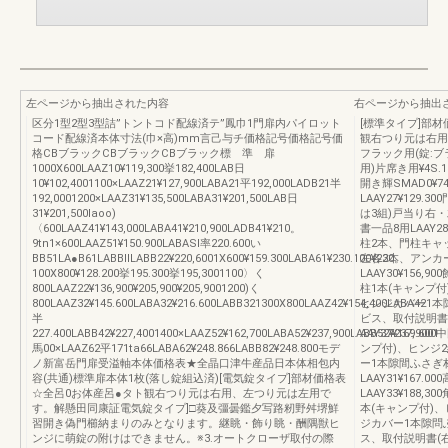
左ページから抽出された内容
右ページから抽出
区分1型2型3型詰”トントコド配線済テ”鳳巾1門扉内パイロット
[標準タイプ]部
コード配線済本体寸法(巾×高)mm言己与チ価格記号価格記号価
観右つり元は右用
格CBブラックCBブラックCBブラック標 準 扉
フラック用(錠:
1000X600LAAZ10¥119,300挙182,400LAB日
用)片席き用¥4S
10¥102,4001100×LAAZ21¥127,900LABA21平192,000LADB21半
開き輝SMAD0¥7
192,0001200×LAAZ31¥135,500LABA31¥201,500LAB日
LAAY27¥129
31¥201,500laoo)
は3組)戸当り右
〈600LAAZ41¥143,000LABA41¥210,900LADB41¥210。
書一品8用LAAY28
9tn1×600LAAZ51¥150.900LABASl率220.600い
柱2本、門柱キャッ
BB51LA●B61LABBllLABB22¥220,6001X600¥159.300LABA61¥230.100¥230。
左各2本、アンカ
100X800¥128.200挙195.300挙195,3001100〉く
LAAY30¥156,
800LAAZ22¥136,900¥205,900¥205,9001200)く
柱1本(キャンプ付
800LAAZ32¥145.600LABA32¥216.600LABB321300X800LAAZ42¥154,400LABA42
ヒンジカバー1本
半
ビス、取付説明書(右用
227.400LABB42¥227,4001400×LAAZ52¥162,700LABA52¥237,900LABB52¥237,9001
AAY37¥169.60
馬00×LAAZ62平171ta66LABA62¥248.866LABB82¥248.800モデ
ンプ付)、ヒンジ2
ノ新富岳門扉受溢軸本体価格表★全晶口津牛産品日本体相包内
ー1本隙間ふさぎ
容(共通)標準扉本体1枚(落し錠組込済)[電気錠タイプ]部材価格表
LAAY31¥167.0
☆全呂0お体産呂●タト観右つり元は右用、左つり元は左用で
LAAY33¥188,3
す。解懸田同康証電気錠タイプ]□葵及彊曇鑑夕写路籾野舛堺鮮
本(キャンプ付)、
習開き偽門櫛納まりのみとなります。継眺・飾り眺・酬隅獣ヒ
ジカバー1本隙問
ンジに萌錠の附けはできません。※3.オートクローザ取付の際
ス、取付説明書(右用)L