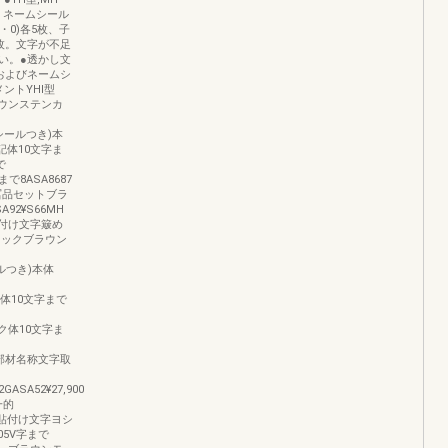
。ネームシール
・0)各5枚、子
2枚。文字が不足
い。●透かし文
およびネームシ
ントYHl型
ウンステンカ
2型(シールつき)本
字筆記体10文字ま
で
で8ASA8687
取付冨品セットブラ
A92¥S66MH
貼付け文字簸め
ラックブラウン
シールつき)本体
筆記体10文字まで
シック体10文字ま
H2型部材名称文字取
GASA52¥27,900
一的
400貼付け文字ヨシ
005V字まで