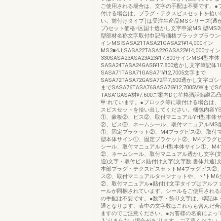
ご使用される場合は、文字の手配は不要です。●
付ける場合は、プラグ・テクスビスセットを拾い
い。前付けタイプ￨は受注生産品MSシリーズ(透
プ)セット価格=区国十透かし文字申梁MSl型MS2
型部材名称文字取付巾記号価格ブラックブラウン
インMSlSASA21TASA21GASA21¥14,000イン
MS2■4J;SASA22TASA22GASA22¥14,000サ
330SASA23ASA23A23¥17.800サインMS4型本体
SASA24TASA24GASl¥17.800透かし文字筆記体
SASA71TASA71GASA71¥12,7005文字まで
SASA72TASA72GASA72平7,600透かし文字ゴ
までSASA76TASA76GASA76¥12,7005V軍までS
TASA″GASA材¥7.600ご案内Dじ笙格酒話鉛継
甲:れています。●ブロック等に取付ける場合は、
スビスセットを拾い出してください。梱包内容Y
①、豪板②、ビス②、取付マニュアルYH型本体
②、ビス②、ネームシール、取付マニュアルMS
①、固定ブラケット②、M4プラグビス②、取付
型本体サイン①、固定ブラケット②、M4プラグ
シール、取付マニュアルUH型本体サイン①、M4
②、ネームシール、取付マニュアル透かし文字(
通)文字・取付ビス貼付け文字(文字数.書体共通)
本部プラグ・テクスビスセットM4プラグビス②、
ス②、取付マニュアルターンナットや、ヽ′トM6
②、取付マニュアル●貼付け文字タイプはアルフ
ールが同梱されています。シールをご使用される
の手配は不要です。●数字・飾り文字は、準記体
通となります。表中の文字数はこれらも含んだ合計
ますのでご注意ください。●お客様の名前によっ
入'りきらない場合があ'ります。ご了承ください。●