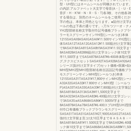
型・UH型にはネームシールが同梱されています
の内訳:アルファベット大文字で母音(A・￨・U・E
音(F・H・K'M・N・R・S・T)各3枚、その他各
する場合は、別売のネームシールをご使用くださ
字の色は、本体と同色となります。●貼付け文字
ールの色は下表の通りです。↓刀％つツ一オ︲ナメ
YH2型部材名称文字取付巾記号価格ブラックブラ
ラーモスグリーンサインYHl型(シールつき)本体
1215SASAll8ASAllGASAll¥11.500サインYH
体SASA12TASA12GASA12¥11.500貼付け文
で8ASA318ASA81SASA8tl9ASA31¥11.55文字ま
8ASA828ASA82886貼付け文字ヨシック体10文字ま
半11,500字までSASA878ASA87¥6‐400本体
グ,テクスビスセットSASA92TASA928ASA926AS
シリーズ(貼付け文字タイプ)セット価格=医園+
MHl型MH2型MH3型部材名称古話話記号価格ブ
モスグリーンサインMHl型(シールつき)本体
1215SASA31TASA31¥17,800サインMH2型(
A32A32GASA32¥17.800サインMH3型〔シールつ
P)ASA33TASA33GASA33¥17,800貼付け文字
8ASA818ASA313ASA3t¥11,5005文字まで
8ASA323ASA32eASA82¥6.400貼付け文字ゴ
で3ASA3SaASA868ASA86¥11.5005V字まで
8ASA878ASAa78ASA87¥6.400スプUHl型U
付巾口有価格ブラックブラウンモスグリーン
SASA51TASA51GASA51¥27,900SASAS2TASA52
強付け文字留ま言ユt太10王早まで８ＡＳＡ８︲
8ASA818ASA81¥11.5005文字まで8ASA82¥6.
ック体10文字まで3ASA868ASA863ASA88¥11,5