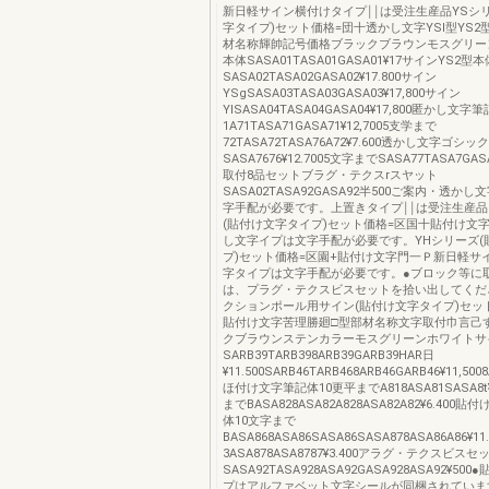
新日軽サイン横付けタイプ￨￨は受注生産品YSシ
字タイプ)セット価格=団十透かし文字YSl型YS2
材名称輝帥記号価格ブラックブラウンモスグリーン
本体SASA01TASA01GASA01¥17サインYS2型本
SASA02TASA02GASA02¥17.800サイン
YSgSASA03TASA03GASA03¥17,800サイン
YISASA04TASA04GASA04¥17,800匿かし文字
1A71TASA71GASA71¥12,7005支学まで
72TASA72TASA76A72¥7.600透かし文字ゴシ
SASA7676¥12.7005文字までSASA77TASA7GAS
取付8品セットブラグ・テクスrスヤット
SASA02TASA92GASA92半500ご案内・透か
字手配が必要です。上置きタイプ￨￨は受注生産品
(貼付け文字タイプ)セット価格=区国十貼付け文
し文字イプは文字手配が必要です。YHシリーズ(
プ)セット価格=区園+貼付け文字門一Ｐ新日軽サ
字タイプは文字手配が必要です。●ブロック等に
は、プラグ・テクスビスセットを拾い出してくだ
クションポール用サイン(貼付け文字タイプ)セッ
貼付け文字苦理勝廻□型部材名称文字取付巾言己
クブラウンステンカラーモスグリーンホワイトサ
SARB39TARB398ARB39GARB39HAR日
¥11.500SARB46TARB468ARB46GARB46¥11,500
ほ付け文字筆記体10更平までA818ASA81SASA8t¥1
までBASA828ASA82A828ASA82A82¥6.400
体10文字まで
BASA868ASA86SASA86SASA878ASA86A86¥1
3ASA878ASA8787¥3.400アラグ・テクスビスセ
SASA92TASA928ASA92GASA928ASA92¥5
プはアルファベット文字シールが同梱されていま