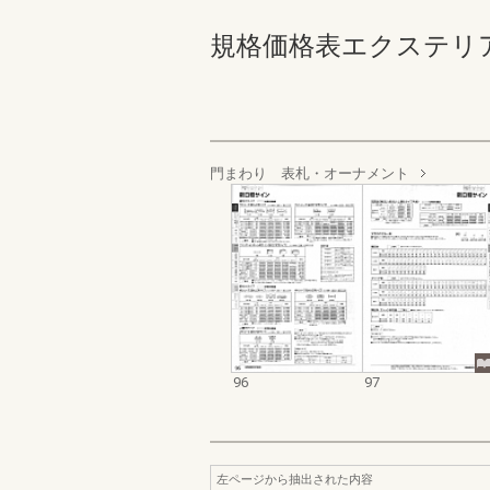
規格価格表エクステリア編_2
門まわり 表札・オーナメント
96
97
左ページから抽出された内容