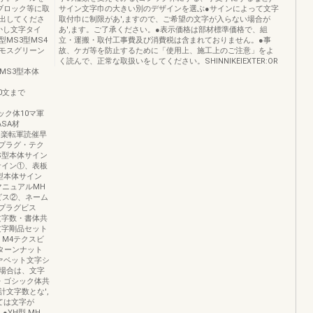
ブロック等に取
サイン文字巾の大きい別のデザインを選ぶ●サインによって文字
出してくださ
取付巾に制限があ',ますので、ご希望の文字が入らない場合が
かし文字タイ
あ',ます。ご了承ください。●表示価格は部材標準価格で、組
型MS3型MS4
立・運搬・取付工事費及び消費税は含まれておりません。●事
モスグリーン
故、ケガ等を防止するために「使用上、施工上のご注意」をよ
く読んで、正常な取扱いをしてください。SHlNNIKElEXTER:OR
インMS3型本体
10文まで
シック体10マ軍
ASA材
乙凸楽転軍読催早
プラグ・テク
S型本体サイン
サイン①、表板
型本体サイン
マニュアルMH
ビス②、ネーム
プラグビス
文字数・書体共
文字剛品セット
M4テクスビ
ターンナット
ァベット文字シ
場合は、文字
・ゴシック体共
文字数とな',
ては文字が
YH型,MH