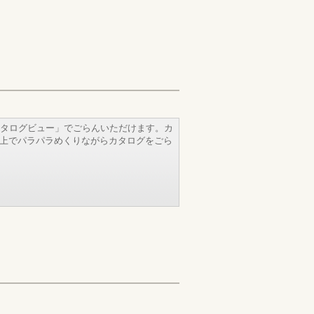
タログビュー」でごらんいただけます。カ
b上でパラパラめくりながらカタログをごら