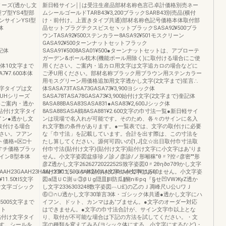
リーズ(透かし文
新日軽サイン￨￨は受注生産品部材名称色言己卓計価格別売ネー
型ブ型YS4型部
ムシールゴールドTARB43¥3,200ブラックSARB43別売品(横付
サインYSl型
け・前付け。上置きタイプ共通)部材名称色記号価格本体取付部
体
品セットプラグテクスビスセヽットブラックSASA92¥500ブラ
ウンTASA92¥500ステンカラー8ASA92¥501モスクリーン
GASA92¥500ターンナットセットフラック
筆記体
SASA91¥5008ASA01¥500●ターンナットセットは、アプローテ
ガーデン&ポール枕木(機能ポール用除く)に取付ける場合にご使
ック体10文字まで
用ください。ご案内・追カロ用文字は文字追カロの場合などに
A7¥7.600本体
ご矛U用ください。部材名称ブラック用ブラウン用ステンカラー
用モスグリーン用価格追加用文字透かし文字(2文字まで)笙言∴
し文字タイプは文
体SASA73TASA73GASA73¥3,900ヨシック体
UHシリーズ
SASA78TASA78GASA73¥3,900始付け文字(2文字まで)奎記体
字ご案内・透か
8ASA88BASA83SASA831●ASA83¥2,600Jシック体
貼付け文字タイ
8ASA88SASA鶴8ASA881¥2.600文字の巾寸法一覧●新日軽サイ
イン●透かし文
ンは現場で名入れが可能です。そのため、各々のサインに名入
取付ける場合
れ文字数の条件があります。●一覧表では、文字の取付けに必要
さい。フアン
な「巾寸法」を記載しています。合計を出す際は、この寸法を
ト価格=区□十
たし算してください。源何可四いの[1,J]立☆出日取付巾寸法取
すチ価格ブラッ
付巾寸法(貼付け文字)(貼付け文字)貼付け文字に小文字はあ'りま
インB型本体
せん。小文字姿図盆疹珍ノ診ノ彦診/ノ形噸稼″θ〃?控♂彦密″″形
彦Z透かし文字2626272022252S致字姿図0〃2θη∂σ7∂9かし文字
8AAH23GAAH23HAAH23¥11,500IAAH24GAAH24HAAH24¥11,500
36けY20ゴシック体貼付け文字に小文字はありません。小文字姿
1.50tl5文字
図a隠ＵC測ｕ③βＵg隠皿‖ll防瓜‖醐n⑥pq『§せ凹VWЖyZ透か
貼付け文字ゴシック
し文字2336303248数字姿図︹∪幻の乙のＪ凋峰尺∪公∪ワＪ
⑥◎∩∪透かし文字30筆言3体・ゴシック体共通●透かし文字にハ
1.5005文字まで
イフン、ドット、カンマはあ'ブません。●文字のオーダー対応
ット
はできません。●文字の巾寸法合計が、サイン文字巾以上とな
00●貼付け文字タイ
り、取付が不可能な場合は下記の方法を試してください。・文
す。シールを
字の種類を変えてみる(ヨシック体にする、小文字にするなど)・