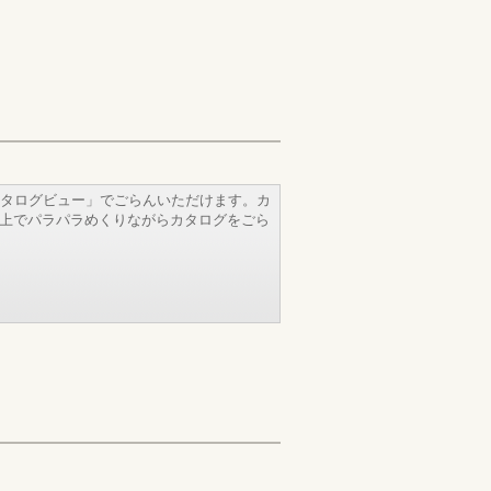
タログビュー」でごらんいただけます。カ
b上でパラパラめくりながらカタログをごら