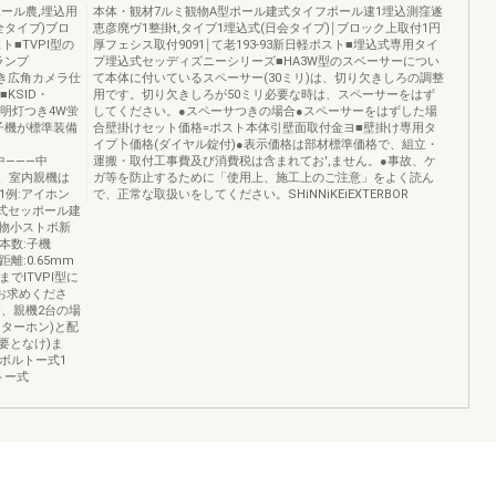
ール農,埋込用
本体・観材7ルミ観物A型ポール建式タイフポール逮1埋込測窪遂
全タイブ)ブロ
恵彦廃ヴ1整掛t,タイブ1埋込式(日会タイブ)￨ブロック上取付1円
ト■TVPl型の
厚フェシス取付9091￨て老193‐93新日軽ポスト■埋込式専用タイ
ランプ
プ埋込式セッディズニーシリーズ■HA3W型のスベーサーについ
機つき広角カメラ仕
て本体に付いているスペーサー(30ミリ)は、切り欠きしろの調整
KSlD・
用です。切り欠きしろが50ミリ必要な時は、スペーサーをはず
照明灯つき4W蛍
してください。●スペーサつきの場合●スペーサーをはずした場
ン子機が標準装備
合壁掛けセット価格=ポスト本体引壁面取付金ヨ■壁掛け専用タ
イプ卜価格(ダイヤル錠付)●表示価格は部材標準価格で、組立・
―中―――中
運搬・取付工事費及び消費税は含まれてお',ません。●事故、ケ
には、室内親機は
ガ等を防止するために「使用上、施工上のご注意」をよく読ん
1例:アイホン
で、正常な取扱いをしてください。SHiNNiKEiEXTERBOR
埋込式セッポール建
物小ストボ新
本数:子機
離:0.65mm
でITVPl型に
お求めくださ
1合、親機2台の場
ターホン)と配
要となけ)ま
ボルトー式1
トー式