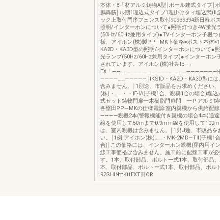
本体・8「材アルミ鋳物A型￨ポール建式タイプ￨ポ
鵬轟筋￨ル期1理込式タイブ1理掛けタィ埋込武(ll
ック上取付門序フェンス取付90939394新日軽ポス
照明/インターホンについて●照明灯つき4W蛍光
(50Hz/60Hz兼用タイプ)●TVインターホン子
様、アイホン(株)製PP―MK卜価格=ポスト本体×1■
KA2D・KA3D型の照明/インターホンについて●
光ランプ(50Hz/60Hz兼用タイプ)●インターホ
されています。アイホン(株)社製IE―」
EX「――…………………………………………………――――――
――――……―――――￨IKSlD・KA2D・KA3D型
含みません。￨1別途、市販品をお求めください。
(株)・……・・IE-lA(子機1合、親構1合の場合)
式セット鋳物門扉一木樹脂門扉門 一Ｐアルミ鋳
各塁田PP―MKの仕様電源:室内親機から供給配線
――――親機2本(警報機能付き親機の場合4本)通達距
線を使用して50mまで0.9mm線を使用して100mま
は、室内親機は含みません。￨1男J途、市販品を
い。￨1例:アイホン(株)……・MK-2MD―TII(子機
合)￨この価格には、インターホン親機(屋内用イン
線工事価格は含みません。施工前に配線工事が必
す。1本、取付部品、ボルトー式1本、取付部品、
本、取付部品、ボルトー式1本、取付部品、ボル
92SHINttKttEXT田OR