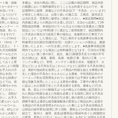
ート板・波板
本書は、当社の商品に関し、ここに記載の保証期間、保証内容
リカーボネート
の範囲において無料修理を行うことをお約束するものです。保
水洗いです。
証期間中に故障、損傷などの不具合(以下「不具合」といいます)
こなうだけで
が発生した場合には、お取り扱いの施工店、工務店、販売店又
く際はパネルに
は当社支店・営業所に修理をご依頼ください。■保証期間■保証
使用した場合は
内容施工者よりの商品の引き渡し日(注1、注2)から起算して2年
●シンナー・ベ
間取扱説明書、本体貼付けラベル又はその他の注意書きに(電装
熱湯、乾いた
部品については1年間)基づく適正なご使用状態で、保証期間内
'サますので、
に不具合が発生注1)改装工事の場合は、改修部分の工事完了の
ン(13mi)・
日とします。した場合には、下記に例示する免責事項を除き無
l・15ml)〔ア
料修理注2)分譲住宅(建売住宅)・分譲マンションの場合は、建築
圭五五正ふ｀卜ヽ
主様ぃたします。への引き渡しの日とします。■免責事項保証期
手入れ方法樹脂製
間内でも次のような場合には有料修理とな')ます。①当社の手配
チールなどの
によらない第二者の加工、組立、施工(基礎③天災その他の不可
からない素材
抗力(例えば、暴風、暴雨、高潮、地震t工事、取付け工事、シー
しておくと変
リングエ事など)、管理、メンテナン落雷さ洪水、地盤沈下、火
入れにより樹脂
災など)による不具合又はこれらにスなどに起因する不具合(例え
お手入れの方
ば、海砂や急結剤を使用しよって商品の性能を超える事態が発
的な水洗いで
生した場合の不具合たモルタルによる腐食。中性洗剤以外のク
大きな効果が
リーエング剤を③実用化されている技術では予測する事が不可
などでは、状
能な現象又使用したことによる変色や腐食。工事中の養生不良
8Bモe:やわ
に起はこれが原因で生じた不具合因する変色、腐食など)①犬、
てください。
猫、鳥、鼠などの小動物又はつるや根などの植物に起②表示さ
とし、洗剤が
れた商品の性能を超えた性能を必要とする場所に因する不具合
さい。お手入
取付けられた場合の不具合①引き渡し後の使用上の操作誤り、
の柔らかいもの
調整不備又は適切な維③建築駆体の変形など商品以外に起因す
チールウール、
る商品の不具合持管理を行わなかった事による不具合④商品又
小石、砂などが
は部品の経年変化(使用に伴う消耗、磨耗など)や②お客様自身の
らかじめ取り
組立て、取付け、修理、改造(必要部品の取経年劣イヒ(樹脂部分
・ベンジンなど
の変質、変色など)又はこれらに伴う外しを含む)に起因する不具