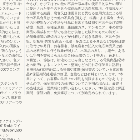
。変形や害Jれ
合さび、かび又はその他の不具合⑬本来の使用目的以外の用途
システムオー
に使用された場合の不具合⑤商品周辺の自然環境、住環境など
ステムシェード
に起因する結露、腐食又は使用目的と異なる使用方法による場
用しています
合の不具合又はその他の不具合(例えば、塩書による腐食。大気
みが生じる消
中の④犯罪などの不法な行為に起因する破損や不具合及び盗難
願いいたしま
砂塵、煤煙、各種金属粉、亜硫酸ガス、アンモニア、車の排⑬
果的な方法は、
商品の構成材の一部でも当社が供給した以外のものの気ガス、
と併用した水
給湯機器等の燃焼ガスなどが付着して起きる腐食。不具合(波
汚れのひどい
板、折板等)異常な高温・低温・多湿による不具合など)⑮保証書
入れの回数を
に取付け年月日、お客様名、販売店名の記入の無⑥商品又は部
が残らないよう
品の材料特性に伴う現象(例えtゴ、木製品の反り、ぃ場合、ある
ンなどの溶剤は
いは字句を書替えられた場合(保証書のつい干害Jれ、色あせ、
ださい。色フ
木目追い、節抜け、樹液のにじみ出しなど)てぃる電装商品)②木
本)言己拝子価格
材の樹液によるコンクリート壁面などの汚れ②保証書に記載す
4,000ブロンズ
る消耗品(電池等)による損傷や故障(保証書のついている電装商
品)*保証期間経過後の修理、交換などは有料といたします。*本
書によって、お客様の法律上の権利を制限するものではあ'りま
レー(ステンカラ
せんので、保証期間後の修理についてご不明の場合は、最寄り
¥1,500ミディア
の当社支店・営業所にお問い合わせください。*BL認定品は保証
00ライトブラウ
期間、保証内容、免責事項について別途定められています。
(竹つづり形材部
,000クリアーつや
本)備考ファイングレ
5015mlホワイ
8MG5¥1,500
Bステン
,500樹脂ラミネ