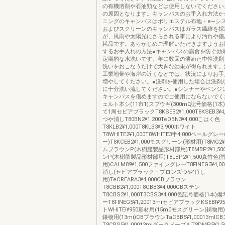
の有機溶剤や石油類などは使用しないでください
の原因となります。キャンパスのお手入れ方法e‐
ニングのキャンパスはポリエステル布地・e―シ
およびスクリーンのキャンパスはガラス繊維を採
が、風雨や太陽光にさらされる事により汚れや傷
耗品です。あらかじめご理解いただきますようお
するお手入れの方法●キャンパスの腐食を防ぐ効
定期的な水洗いです。年に数回の薄めた中性洗剤
洗いをおこなうだけで大きな効果が得られます。
工業地帯や海岸の近くなどでは、状況によりお手
増やしてください。●洗剤を使用した場合は洗剤
に十分洗い流してください。●シンナーやベンジ
キャンパスを傷めますのでご使用にならないでく
ェルト本シ(11市1)スプウギ(300m0記号価格(1
て1周セピアブラックT8KSEB2¥1,000T8KSEB3¥
つや消しT80BN2¥1.200TeOBN3¥4,000こはく色
T8KLB2¥1,000T8KLB3¥3,900ホワイト
T8WHlTE2¥1,000T8WHlTE3半4,000ペールグ
ー)T8KCEB2¥1,000モスグリーン(形材用)T8MG2
ムブラウンP(木樹艦製品形材部用)T8MBP2¥1,5
ンP(木樹脂製品形材部用)T8LBP2¥1,500真竹色
用)CALM89¥1,500ファイングレーT8FlNEG3¥4
消し(セビアブラック・ブロンズつや'肖し
用)TeCREARA3¥4,000CBブラウン
T8CBB2¥1,000T8CBB3¥4,000CBステン
T8CBS2¥1,000T3CBS3¥4,000色記号価格(1
ーT8FlNEG5¥1,20013miセビアブラックKSEBl¥9
トWHiTEl¥950形材用(15m0モスグリーン(鋳物用)T
鎌物用(13mi)CBブラウンTaCBB5¥1,00013mlC
T8CBS5¥1,00013mlダークメープルT8DMP5¥1