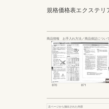
規格価格表エクステリア編_20
商品情報 お手入れ方法／商品保証につい
870
871
左ページから抽出された内容