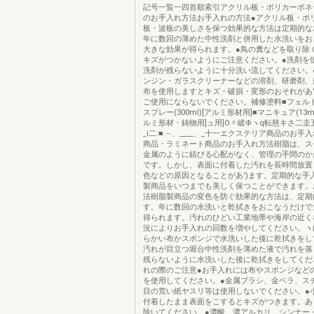
記号一覧一四首順索引アクリル板・ポリカーボネ
のお手入れ方法お手入れの方法●アクリル板・ポ
板・波板の美しさを保つ効果的な方法は定期的な
年に数回の薄めた中性洗剤と併用した水洗いをお
大きな効果が得られます。●鳥の糞などを取り除
キズがつかないようにご注意ください。●洗剤を
洗剤が残らないように十分洗い流してください。
ンジン・ガラスクリーナーなどの溶剤、研磨剤、
布を使用しますとキズ・破損・変形のおそれがあ
ご使用にならないでください。補修塗料■フェルトベ
スプレー(300ml)[アルミ形材用]■マニキュア(13m
ルミ形材・鋳物用]ュ用]O〃嵯Φヽq転慈キさ二
_i二:■.∼、____、_十一エクステリア商品のお
商品・ラミネート商品のお手入れ方法樹脂は、ス
金属のように錆びる心配がなく、管理の手間のか
です。しかし、表面に付着した汚れを長時間放置
色などの原因となることがあ')ます。定期的な手
製商品をいつまでも美しく保つことができます。
法樹脂製商品の変色を防ぐ効果的な方法は、定期
す。年に数回の水洗いと乾拭きをおこなうだけで
得られます。汚れのひどい工業地帯や海岸の近く
況によりお手入れの回数を増やしてください。ヽ白
らかい布かスポンジで水洗いした後に乾拭きをし
汚れが目立つ堀台中性洗剤を薄めた液で汚れを落
残らないように水洗いした後に乾拭きをしてくだ
れの際のご注意●お手入れには布やスポンジなど
を使用してください。●金属ブラシ、金ベラ、ス
目の荒い紙ヤスリ等は使用しないでください。●
付着したまま表面をこするとキズがつきます。あ
除いてください。●濃酸、濃アルカリ、シンナー