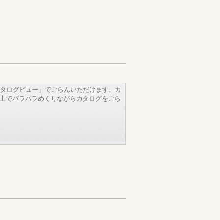
タログビュー」でごらんいただけます。カ
b上でパラパラめくりながらカタログをごら