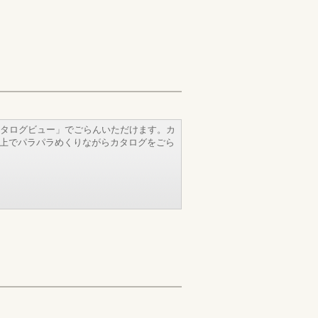
タログビュー」でごらんいただけます。カ
b上でパラパラめくりながらカタログをごら