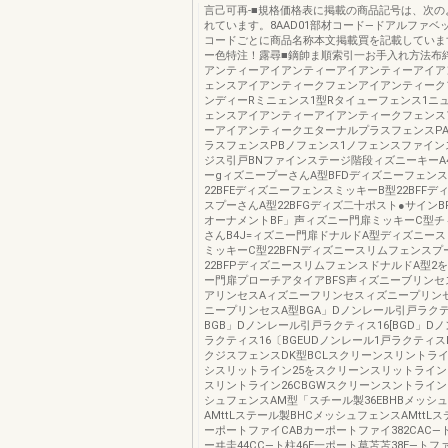
言己可再‐■規格価格表に掲載の商品記号は、次の
れています。8AAD01部材コード―ドアルファベ
コードごとに商品名称本文掲載買を記載していま
ー色特注！露尋■鏑帥ま順索引一お手入れ方法布
アンティーアイアンティーアイアンティーアイア
ェンスアイアンティークフェンアイアンティーク
ンディーRミニェンス1型Rタイューフェンス1ニ
ェンスアイアンティーアイアンティークフェンス
ーアイアンティークエターナルプラスフェンスP
ラスフェンスPBノフェンス1ノフェンスファイン
ジス引戸BNファインステージ階段ィズニーキーA4
ーgィズニープーさんA型BFDディズニーフェン
22BFEディズニーフェンスミッキーB型22BFF
スプーさんA型22BFGディズ二十ポスト●サインB
オーナメントBF」声ィズニー門扉ミッキーC型チ
さんB4J=ィズニー門扉ドナルドA型ディズニー
ミッキーC型22BFNディズニースリムフェンスプ
22BFPディズニースリムフェンスドナルドA型2を
ー門扉プローチアタイアBFS声ィズニーブリンセ
アリンセスAィズニーフリンセスィズニープリン
ニープリンセスA型BGA」Dノンレール引戸ラクテ
BGB」Dノンレール引戸ラクティス16[BGD」D
ラクティス16〔BGEUDノンレール1戸ラクティス
クジスフェンスDK型BCLスクリーンスリントライ
シスリットライン25をスクリーンスリットライン
スリントライン26CBGWスクリーンスントライン2
シュフェンスAM型「スチール製36EBHBメッシ
AMttLステール製BHCメッシュフェンスAMttLス
ーポートファイCABカーポートファイ382CAC
ーヰ圭44CC―ト柱46E一ポート草苫苫38E―トフ