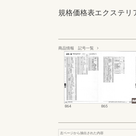
規格価格表エクステリア編_20
商品情報 記号一覧
864
865
左ページから抽出された内容