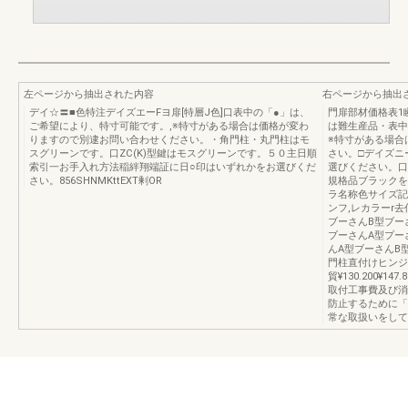
左ページから抽出された内容
右ページから抽出
デイ☆〓■色特注デイズエーFヨ扉[特層J色]口表中の「●」は、
門扉部材価格表1
ご希望により、特寸可能です。,※特寸がある場合は価格が変わ
は難生産品・表中
りますので別逮お問い合わせください。・角門柱・丸門柱はモ
※特寸がある場合
スグリーンです。口ZC(K)型鍵はモスグリーンです。５０主日順
さい。□デイズニー
索引一お手入れ方法稲絆翔端証に日○印はいずれかをお選びくだ
選びください。口表
さい。856SHNMKttEXT剰OR
規格品ブラックを
ラ名称色サイズ記号
ンフ,レカラーr
ブーさんB型ブー
ブーさんA型プー
んA型ブーさんB
門柱直付けヒンジ
貿¥130.200¥
取付工事費及び消
防止するために「
常な取扱いをしてく