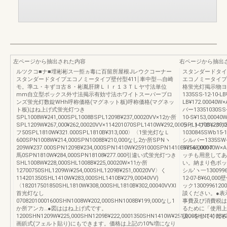
左ページから抽出された内容
右ページから抽出
ルツクコ■ナ■埋彬彬ス一拒ヵ毒に百留所屋根Jレウクコーナー
スタンダードタイ
スタンダードタイプエコノミータイプ壁付型411￨車中型﹁自崎
エコノミータイプ
モ。準ユ・キずヨ古８・彬胤肝牌ＬＩｒ１３ＴＬヤ寸法単位
格蛍光灯掲示物ヨ
mm自立型ボックス外寸法掲示有効寸法ホワイトスーパーブロ
1335SS‐12‐10‐L
ンズ蛍光灯数錠WHh呼称価格(マグネット板)呼称価格(マグネッ
LB¥172.00040W×
ト板)はね上げ式蛍光灯つき
バー13351030SS‐1
SPL1008W¥241,000SPL1008BSPL1209B¥237,00020VV×12か所
10‐S¥153,00040
SPL1209W¥267,000¥262,00020VV×114201070SPL1410W¥292,000SPL1410B¥289,0
ライトブロンズ13351
フ50SPL1810W¥321.000SPL1810B¥313,000〉〈1蛍光灯なＬ
1030845SWb15‐1
600SPN1008W¥214,000SPN1008B¥210,000なし2か所SPNヽ
シルバー1335SW‐12‐
209W¥237.000SPN1209B¥234,000SPN1410W¥2591000SPN1410B¥256.00017
S¥148,00040W×
馬0SPN1810W¥284,000SPN18108¥277.000引違い式蛍光灯つき
ッチも用意してあ
SHL1008W¥228,000SHL1008B¥225,00020W×11か所
い。納まり色ボッ
12700750SHL1209Wi¥254,000SHL1209B¥251,00020VV〉く
シル′ヽ一13009961
114201350SHL1410W¥283,000SHL1410B¥279,00040VV)
12‐07‐B¥60,00
〈182017501850SHL1810W¥308,000SHL1810B¥302,00040VVXl
ック1300996120
首光灯なし
談ください。●表
07082010001600SHN1008W¥202,000SHN1008B¥199,000なし1
事費及び消費税は
か所アンカ…●図ははね上げ式です。
るために「使用上
1200SHN1209W¥225,000SHN1209B¥222,0001350SHN1410W¥251,000SHN1410B¥2
扱いをしてください。
画鋲式(フェルト貼り)にもできます。価格は上記の10%増になり