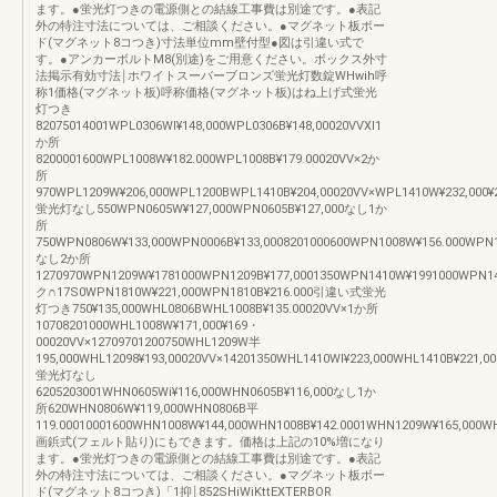
ます。●蛍光灯つきの電源側との結線工事費は別途です。●表記
外の特注寸法については、ご相談ください。●マグネット板ボー
ド(マグネット8コつき)寸法単位mm壁付型●図は引違い式で
す。●アンカーボルトM8(別途)をご用意ください。ボックス外寸
法掲示有効寸法￨ホワイトスーバーブロンズ蛍光灯数錠WHwih呼
称1価格(マグネット板)呼称価格(マグネット板)はね上げ式蛍光
灯つき
82075014001WPL0306WI¥148,000WPL0306B¥148,00020VVXl1
か所
8200001600WPL1008W¥182.000WPL1008B¥179.00020VV×2か
所
970WPL1209W¥206,000WPL1200BWPL1410B¥204,00020VV×WPL1410W¥232,000¥2
蛍光灯なし550WPN0605W¥127,000WPN0605B¥127,000なし1か
所
750WPN0806W¥133,000WPN0006B¥133,0008201000600WPN1008W¥156.000WPN1
なし2か所
1270970WPN1209W¥1781000WPN1209B¥177,0001350WPN1410W¥1991000WPN14
ク∩17S0WPN1810W¥221,000WPN1810B¥216.000引違い式蛍光
灯つき750¥135,000WHL0806BWHL1008B¥135.00020VV×1か所
10708201000WHL1008W¥171,000¥169・
00020VV×12709701200750WHL1209W半
195,000WHL12098¥193,00020VV×14201350WHL1410WI¥223,000WHL1410B¥221,0
蛍光灯なし
6205203001WHN0605Wi¥116,000WHN0605B¥116,000なし1か
所620WHN0806W¥119,000WHN0806B平
119.00010001600WHN1008W¥144,000WHN1008B¥142.0001WHN1209W¥165,000W
画鋲式(フェルト貼り)にもできます。価格は上記の10%増になり
ます。●蛍光灯つきの電源側との結線工事費は別途です。●表記
外の特注寸法については、ご相談ください。●マグネット板ボー
ド(マグネット8コつき)「1抑￨852SHiWiKttEXTERBOR